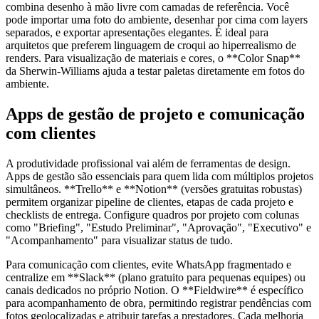
combina desenho à mão livre com camadas de referência. Você
pode importar uma foto do ambiente, desenhar por cima com layers
separados, e exportar apresentações elegantes. É ideal para
arquitetos que preferem linguagem de croqui ao hiperrealismo de
renders. Para visualização de materiais e cores, o **Color Snap**
da Sherwin-Williams ajuda a testar paletas diretamente em fotos do
ambiente.
Apps de gestão de projeto e comunicação
com clientes
A produtividade profissional vai além de ferramentas de design.
Apps de gestão são essenciais para quem lida com múltiplos projetos
simultâneos. **Trello** e **Notion** (versões gratuitas robustas)
permitem organizar pipeline de clientes, etapas de cada projeto e
checklists de entrega. Configure quadros por projeto com colunas
como "Briefing", "Estudo Preliminar", "Aprovação", "Executivo" e
"Acompanhamento" para visualizar status de tudo.
Para comunicação com clientes, evite WhatsApp fragmentado e
centralize em **Slack** (plano gratuito para pequenas equipes) ou
canais dedicados no próprio Notion. O **Fieldwire** é específico
para acompanhamento de obra, permitindo registrar pendências com
fotos geolocalizadas e atribuir tarefas a prestadores. Cada melhoria