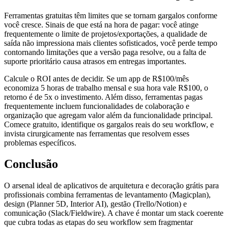
Ferramentas gratuitas têm limites que se tornam gargalos conforme
você cresce. Sinais de que está na hora de pagar: você atinge
frequentemente o limite de projetos/exportações, a qualidade de
saída não impressiona mais clientes sofisticados, você perde tempo
contornando limitações que a versão paga resolve, ou a falta de
suporte prioritário causa atrasos em entregas importantes.
Calcule o ROI antes de decidir. Se um app de R$100/mês
economiza 5 horas de trabalho mensal e sua hora vale R$100, o
retorno é de 5x o investimento. Além disso, ferramentas pagas
frequentemente incluem funcionalidades de colaboração e
organização que agregam valor além da funcionalidade principal.
Comece gratuito, identifique os gargalos reais do seu workflow, e
invista cirurgicamente nas ferramentas que resolvem esses
problemas específicos.
Conclusão
O arsenal ideal de aplicativos de arquitetura e decoração grátis para
profissionais combina ferramentas de levantamento (Magicplan),
design (Planner 5D, Interior AI), gestão (Trello/Notion) e
comunicação (Slack/Fieldwire). A chave é montar um stack coerente
que cubra todas as etapas do seu workflow sem fragmentar