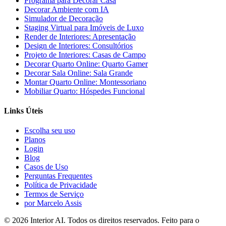
Programa para Decorar Casa
Decorar Ambiente com IA
Simulador de Decoração
Staging Virtual para Imóveis de Luxo
Render de Interiores: Apresentação
Design de Interiores: Consultórios
Projeto de Interiores: Casas de Campo
Decorar Quarto Online: Quarto Gamer
Decorar Sala Online: Sala Grande
Montar Quarto Online: Montessoriano
Mobiliar Quarto: Hóspedes Funcional
Links Úteis
Escolha seu uso
Planos
Login
Blog
Casos de Uso
Perguntas Frequentes
Política de Privacidade
Termos de Serviço
por Marcelo Assis
©
2026
Interior AI
. Todos os direitos reservados.
Feito para o