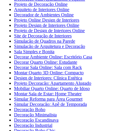
Projeto de Decoração Online
Arquiteto de Interiores Online
Decorador de Ambientes Online
Projeto Online Design de Interiores
Projeto Design de Interiores Online
Projeto de Design de Interiores Online
Site de Decoração de Interiores
Simulação de Quadros na Parede
Simulação de Arquitetura e Decoração
Sala Simples e Bonita
Decorar Ambiente Online: Escritório Casa
Decorar Quarto Online: Estudante
Decorar Sala Online: Sala com Rack
Montar Quarto 3D Online: Compacto
Design de Interiores: Clínica Estética
Projeto Decoração: Apartamento Alugado
Mobiliar Quarto Online: Quarto de Idoso
Montar Sala de Estar: Home Theater
Simular Reforma para Área Gourmet
Simular Decoração: Apê de Temporada
Decoração Boho
Decoração Minimalista
Decoração Escandinava
Decoração Industrial
Decoração Boho Chic