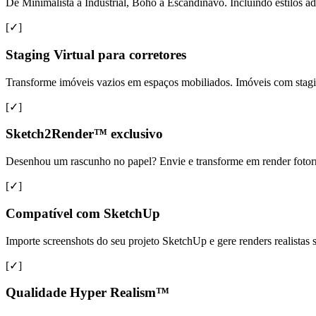
De Minimalista a Industrial, Boho a Escandinavo. Incluindo estilos ad
[✓]
Staging Virtual para corretores
Transforme imóveis vazios em espaços mobiliados. Imóveis com sta
[✓]
Sketch2Render™ exclusivo
Desenhou um rascunho no papel? Envie e transforme em render fotorreal
[✓]
Compatível com SketchUp
Importe screenshots do seu projeto SketchUp e gere renders realista
[✓]
Qualidade Hyper Realism™