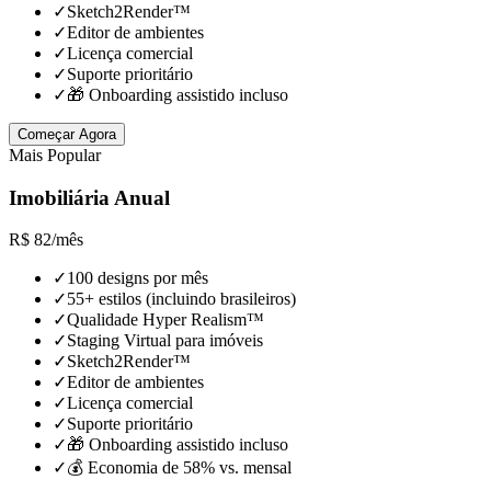
✓
Sketch2Render™
✓
Editor de ambientes
✓
Licença comercial
✓
Suporte prioritário
✓
🎁 Onboarding assistido incluso
Começar Agora
Mais Popular
Imobiliária Anual
R$
82
/
mês
✓
100 designs por mês
✓
55+ estilos (incluindo brasileiros)
✓
Qualidade Hyper Realism™
✓
Staging Virtual para imóveis
✓
Sketch2Render™
✓
Editor de ambientes
✓
Licença comercial
✓
Suporte prioritário
✓
🎁 Onboarding assistido incluso
✓
💰 Economia de 58% vs. mensal