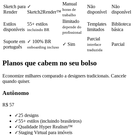
Manual
Sketch para
✓
Não
Não
horas de
Render
Sketch2Render™
disponível
disponível
trabalho
Ilimitado
Estilos
55+ estilos
Templates
Biblioteca
depende do
disponíveis
limitados
básica
incluindo BR
profissional
Parcial
Suporte em
✓ 100% BR
✓ Sim
Parcial
interface
português
onboarding incluso
traduzida
Planos que cabem no seu bolso
Economize milhares comparado a designers tradicionais. Cancele
quando quiser.
Autônomo
R$
57
✓
25 designs
✓
55+ estilos (incluindo brasileiros)
✓
Qualidade Hyper Realism™
✓
Staging Virtual para imóveis