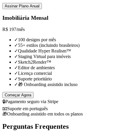
Assinar Plano Anual
Imobiliária Mensal
R$
197
/
mês
✓
100 designs por mês
✓
55+ estilos (incluindo brasileiros)
✓
Qualidade Hyper Realism™
✓
Staging Virtual para imóveis
✓
Sketch2Render™
✓
Editor de ambientes
✓
Licença comercial
✓
Suporte prioritário
✓
🎁 Onboarding assistido incluso
Começar Agora
🔒
Pagamento seguro via Stripe
📧
Suporte em português
🎁
Onboarding assistido em todos os planos
Perguntas Frequentes