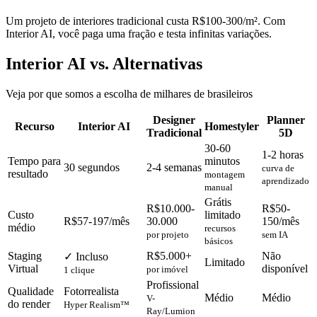
Um projeto de interiores tradicional custa R$100-300/m². Com
Interior AI, você paga uma fração e testa infinitas variações.
Interior AI vs. Alternativas
Veja por que somos a escolha de milhares de brasileiros
Designer
Planner
Recurso
Interior AI
Homestyler
Tradicional
5D
30-60
1-2 horas
Tempo para
minutos
30 segundos
2-4 semanas
curva de
resultado
montagem
aprendizado
manual
Grátis
R$10.000-
R$50-
Custo
limitado
R$57-197/mês
30.000
150/mês
médio
recursos
por projeto
sem IA
básicos
Staging
R$5.000+
Não
✓ Incluso
Limitado
Virtual
disponível
por imóvel
1 clique
Profissional
Qualidade
Fotorrealista
Médio
Médio
V-
do render
Hyper Realism™
Ray/Lumion