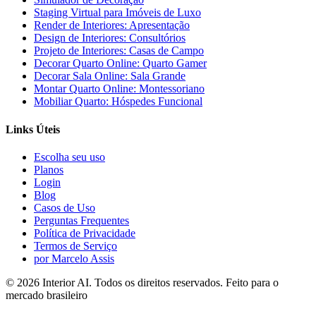
Staging Virtual para Imóveis de Luxo
Render de Interiores: Apresentação
Design de Interiores: Consultórios
Projeto de Interiores: Casas de Campo
Decorar Quarto Online: Quarto Gamer
Decorar Sala Online: Sala Grande
Montar Quarto Online: Montessoriano
Mobiliar Quarto: Hóspedes Funcional
Links Úteis
Escolha seu uso
Planos
Login
Blog
Casos de Uso
Perguntas Frequentes
Política de Privacidade
Termos de Serviço
por Marcelo Assis
©
2026
Interior AI
. Todos os direitos reservados.
Feito para o
mercado brasileiro