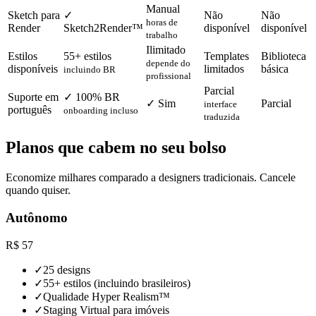
Manual
Sketch para
✓
Não
Não
horas de
Render
Sketch2Render™
disponível
disponível
trabalho
Ilimitado
Estilos
55+ estilos
Templates
Biblioteca
depende do
disponíveis
limitados
básica
incluindo BR
profissional
Parcial
Suporte em
✓ 100% BR
✓ Sim
Parcial
interface
português
onboarding incluso
traduzida
Planos que cabem no seu bolso
Economize milhares comparado a designers tradicionais. Cancele
quando quiser.
Autônomo
R$
57
✓
25 designs
✓
55+ estilos (incluindo brasileiros)
✓
Qualidade Hyper Realism™
✓
Staging Virtual para imóveis