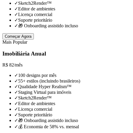
✓
Sketch2Render™
✓
Editor de ambientes
✓
Licença comercial
✓
Suporte prioritário
✓
🎁 Onboarding assistido incluso
Começar Agora
Mais Popular
Imobiliária Anual
R$
82
/
mês
✓
100 designs por mês
✓
55+ estilos (incluindo brasileiros)
✓
Qualidade Hyper Realism™
✓
Staging Virtual para imóveis
✓
Sketch2Render™
✓
Editor de ambientes
✓
Licença comercial
✓
Suporte prioritário
✓
🎁 Onboarding assistido incluso
✓
💰 Economia de 58% vs. mensal