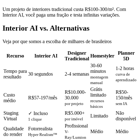
Um projeto de interiores tradicional custa R$100-300/m². Com
Interior AI, você paga uma fração e testa infinitas variações.
Interior AI vs. Alternativas
Veja por que somos a escolha de milhares de brasileiros
Designer
Planner
Recurso
Interior AI
Homestyler
Tradicional
5D
30-60
1-2 horas
Tempo para
minutos
30 segundos
2-4 semanas
curva de
resultado
montagem
aprendizado
manual
Grátis
R$10.000-
R$50-
Custo
limitado
R$57-197/mês
30.000
150/mês
médio
recursos
por projeto
sem IA
básicos
Staging
R$5.000+
Não
✓ Incluso
Limitado
Virtual
disponível
por imóvel
1 clique
Profissional
Qualidade
Fotorrealista
Médio
Médio
V-
do render
Hyper Realism™
Ray/Lumion