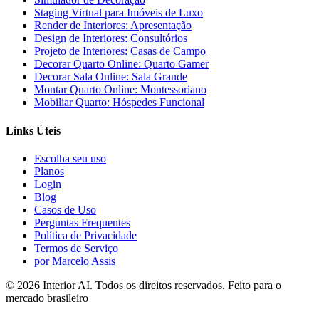
Staging Virtual para Imóveis de Luxo
Render de Interiores: Apresentação
Design de Interiores: Consultórios
Projeto de Interiores: Casas de Campo
Decorar Quarto Online: Quarto Gamer
Decorar Sala Online: Sala Grande
Montar Quarto Online: Montessoriano
Mobiliar Quarto: Hóspedes Funcional
Links Úteis
Escolha seu uso
Planos
Login
Blog
Casos de Uso
Perguntas Frequentes
Política de Privacidade
Termos de Serviço
por Marcelo Assis
©
2026
Interior AI
. Todos os direitos reservados.
Feito para o
mercado brasileiro