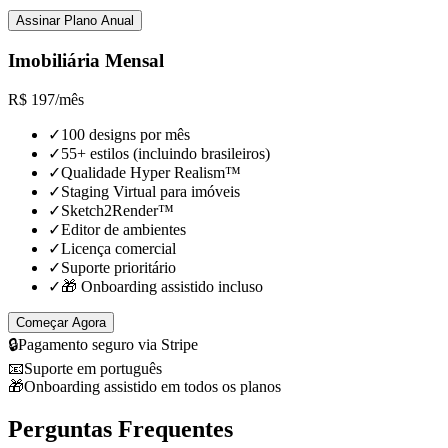
Assinar Plano Anual
Imobiliária Mensal
R$
197
/
mês
✓
100 designs por mês
✓
55+ estilos (incluindo brasileiros)
✓
Qualidade Hyper Realism™
✓
Staging Virtual para imóveis
✓
Sketch2Render™
✓
Editor de ambientes
✓
Licença comercial
✓
Suporte prioritário
✓
🎁 Onboarding assistido incluso
Começar Agora
🔒
Pagamento seguro via Stripe
📧
Suporte em português
🎁
Onboarding assistido em todos os planos
Perguntas Frequentes