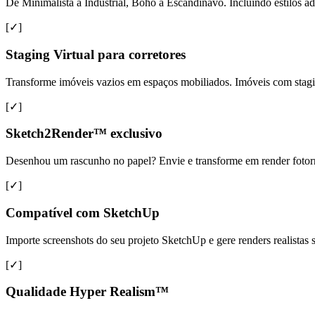
De Minimalista a Industrial, Boho a Escandinavo. Incluindo estilos ad
[✓]
Staging Virtual para corretores
Transforme imóveis vazios em espaços mobiliados. Imóveis com sta
[✓]
Sketch2Render™ exclusivo
Desenhou um rascunho no papel? Envie e transforme em render fotorreal
[✓]
Compatível com SketchUp
Importe screenshots do seu projeto SketchUp e gere renders realista
[✓]
Qualidade Hyper Realism™