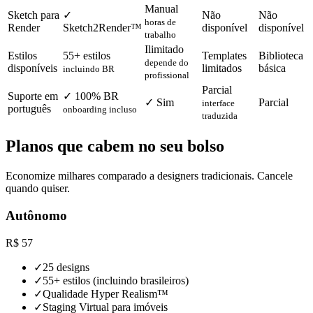
Manual
Sketch para
✓
Não
Não
horas de
Render
Sketch2Render™
disponível
disponível
trabalho
Ilimitado
Estilos
55+ estilos
Templates
Biblioteca
depende do
disponíveis
limitados
básica
incluindo BR
profissional
Parcial
Suporte em
✓ 100% BR
✓ Sim
Parcial
interface
português
onboarding incluso
traduzida
Planos que cabem no seu bolso
Economize milhares comparado a designers tradicionais. Cancele
quando quiser.
Autônomo
R$
57
✓
25 designs
✓
55+ estilos (incluindo brasileiros)
✓
Qualidade Hyper Realism™
✓
Staging Virtual para imóveis