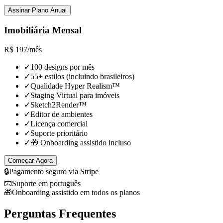
Assinar Plano Anual
Imobiliária Mensal
R$
197
/
mês
✓
100 designs por mês
✓
55+ estilos (incluindo brasileiros)
✓
Qualidade Hyper Realism™
✓
Staging Virtual para imóveis
✓
Sketch2Render™
✓
Editor de ambientes
✓
Licença comercial
✓
Suporte prioritário
✓
🎁 Onboarding assistido incluso
Começar Agora
🔒
Pagamento seguro via Stripe
📧
Suporte em português
🎁
Onboarding assistido em todos os planos
Perguntas Frequentes