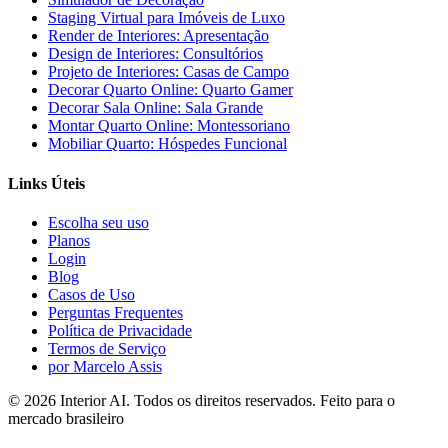
Staging Virtual para Imóveis de Luxo
Render de Interiores: Apresentação
Design de Interiores: Consultórios
Projeto de Interiores: Casas de Campo
Decorar Quarto Online: Quarto Gamer
Decorar Sala Online: Sala Grande
Montar Quarto Online: Montessoriano
Mobiliar Quarto: Hóspedes Funcional
Links Úteis
Escolha seu uso
Planos
Login
Blog
Casos de Uso
Perguntas Frequentes
Política de Privacidade
Termos de Serviço
por Marcelo Assis
©
2026
Interior AI
. Todos os direitos reservados.
Feito para o
mercado brasileiro