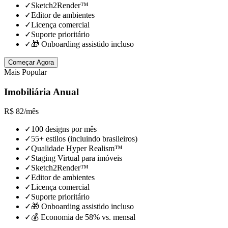
✓
Sketch2Render™
✓
Editor de ambientes
✓
Licença comercial
✓
Suporte prioritário
✓
🎁 Onboarding assistido incluso
Começar Agora
Mais Popular
Imobiliária Anual
R$
82
/
mês
✓
100 designs por mês
✓
55+ estilos (incluindo brasileiros)
✓
Qualidade Hyper Realism™
✓
Staging Virtual para imóveis
✓
Sketch2Render™
✓
Editor de ambientes
✓
Licença comercial
✓
Suporte prioritário
✓
🎁 Onboarding assistido incluso
✓
💰 Economia de 58% vs. mensal