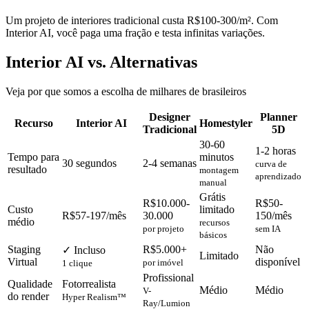
Um projeto de interiores tradicional custa R$100-300/m². Com
Interior AI, você paga uma fração e testa infinitas variações.
Interior AI vs. Alternativas
Veja por que somos a escolha de milhares de brasileiros
Designer
Planner
Recurso
Interior AI
Homestyler
Tradicional
5D
30-60
1-2 horas
Tempo para
minutos
30 segundos
2-4 semanas
curva de
resultado
montagem
aprendizado
manual
Grátis
R$10.000-
R$50-
Custo
limitado
R$57-197/mês
30.000
150/mês
médio
recursos
por projeto
sem IA
básicos
Staging
R$5.000+
Não
✓ Incluso
Limitado
Virtual
disponível
por imóvel
1 clique
Profissional
Qualidade
Fotorrealista
Médio
Médio
V-
do render
Hyper Realism™
Ray/Lumion