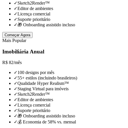
✓
Sketch2Render™
✓
Editor de ambientes
✓
Licença comercial
✓
Suporte prioritário
✓
🎁 Onboarding assistido incluso
Começar Agora
Mais Popular
Imobiliária Anual
R$
82
/
mês
✓
100 designs por mês
✓
55+ estilos (incluindo brasileiros)
✓
Qualidade Hyper Realism™
✓
Staging Virtual para imóveis
✓
Sketch2Render™
✓
Editor de ambientes
✓
Licença comercial
✓
Suporte prioritário
✓
🎁 Onboarding assistido incluso
✓
💰 Economia de 58% vs. mensal