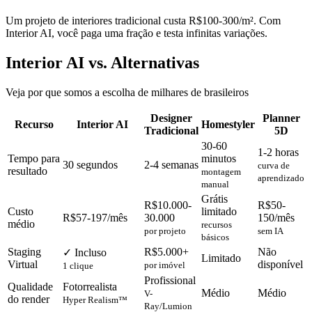
Um projeto de interiores tradicional custa R$100-300/m². Com
Interior AI, você paga uma fração e testa infinitas variações.
Interior AI vs. Alternativas
Veja por que somos a escolha de milhares de brasileiros
Designer
Planner
Recurso
Interior AI
Homestyler
Tradicional
5D
30-60
1-2 horas
Tempo para
minutos
30 segundos
2-4 semanas
curva de
resultado
montagem
aprendizado
manual
Grátis
R$10.000-
R$50-
Custo
limitado
R$57-197/mês
30.000
150/mês
médio
recursos
por projeto
sem IA
básicos
Staging
R$5.000+
Não
✓ Incluso
Limitado
Virtual
disponível
por imóvel
1 clique
Profissional
Qualidade
Fotorrealista
Médio
Médio
V-
do render
Hyper Realism™
Ray/Lumion