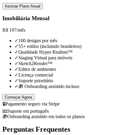
Assinar Plano Anual
Imobiliária Mensal
R$
197
/
mês
✓
100 designs por mês
✓
55+ estilos (incluindo brasileiros)
✓
Qualidade Hyper Realism™
✓
Staging Virtual para imóveis
✓
Sketch2Render™
✓
Editor de ambientes
✓
Licença comercial
✓
Suporte prioritário
✓
🎁 Onboarding assistido incluso
Começar Agora
🔒
Pagamento seguro via Stripe
📧
Suporte em português
🎁
Onboarding assistido em todos os planos
Perguntas Frequentes