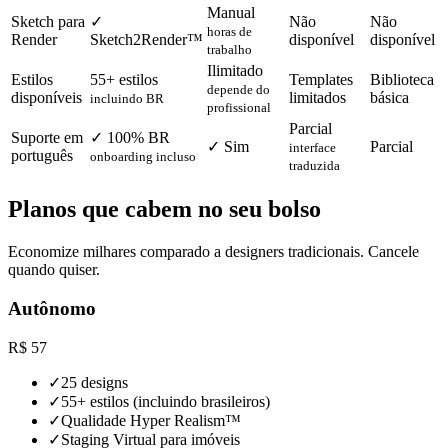
Manual
Sketch para
✓
Não
Não
horas de
Render
Sketch2Render™
disponível
disponível
trabalho
Ilimitado
Estilos
55+ estilos
Templates
Biblioteca
depende do
disponíveis
limitados
básica
incluindo BR
profissional
Parcial
Suporte em
✓ 100% BR
✓ Sim
Parcial
interface
português
onboarding incluso
traduzida
Planos que cabem no seu bolso
Economize milhares comparado a designers tradicionais. Cancele
quando quiser.
Autônomo
R$
57
✓
25 designs
✓
55+ estilos (incluindo brasileiros)
✓
Qualidade Hyper Realism™
✓
Staging Virtual para imóveis