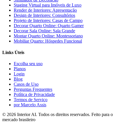
Staging Virtual para Imóveis de Luxo
Render de Interiores: Apresentação
Design de Interiores: Consultórios
Projeto de Interiores: Casas de Campo
Decorar Quarto Online: Quarto Gamer
Decorar Sala Online: Sala Grande
Montar Quarto Online: Montessoriano
Mobiliar Quarto: Hóspedes Funcional
Links Úteis
Escolha seu uso
Planos
Login
Blog
Casos de Uso
Perguntas Frequentes
Política de Privacidade
Termos de Serviço
por Marcelo Assis
©
2026
Interior AI
. Todos os direitos reservados.
Feito para o
mercado brasileiro