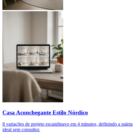
Casa Aconchegante Estilo Nórdico
8 variações de projeto escandinavo em 4 minutos, definindo a paleta
ideal sem consultor.