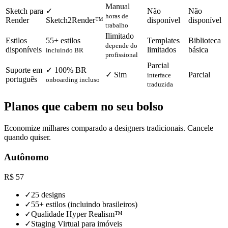
Manual
Sketch para
✓
Não
Não
horas de
Render
Sketch2Render™
disponível
disponível
trabalho
Ilimitado
Estilos
55+ estilos
Templates
Biblioteca
depende do
disponíveis
limitados
básica
incluindo BR
profissional
Parcial
Suporte em
✓ 100% BR
✓ Sim
Parcial
interface
português
onboarding incluso
traduzida
Planos que cabem no seu bolso
Economize milhares comparado a designers tradicionais. Cancele
quando quiser.
Autônomo
R$
57
✓
25 designs
✓
55+ estilos (incluindo brasileiros)
✓
Qualidade Hyper Realism™
✓
Staging Virtual para imóveis