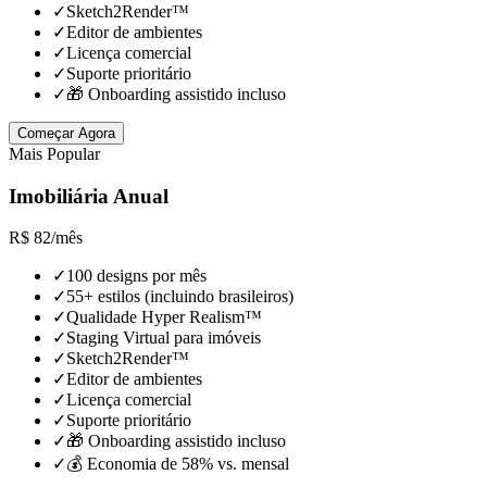
✓
Sketch2Render™
✓
Editor de ambientes
✓
Licença comercial
✓
Suporte prioritário
✓
🎁 Onboarding assistido incluso
Começar Agora
Mais Popular
Imobiliária Anual
R$
82
/
mês
✓
100 designs por mês
✓
55+ estilos (incluindo brasileiros)
✓
Qualidade Hyper Realism™
✓
Staging Virtual para imóveis
✓
Sketch2Render™
✓
Editor de ambientes
✓
Licença comercial
✓
Suporte prioritário
✓
🎁 Onboarding assistido incluso
✓
💰 Economia de 58% vs. mensal