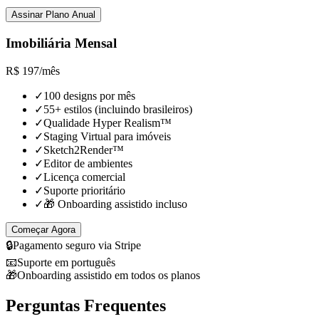
Assinar Plano Anual
Imobiliária Mensal
R$
197
/
mês
✓
100 designs por mês
✓
55+ estilos (incluindo brasileiros)
✓
Qualidade Hyper Realism™
✓
Staging Virtual para imóveis
✓
Sketch2Render™
✓
Editor de ambientes
✓
Licença comercial
✓
Suporte prioritário
✓
🎁 Onboarding assistido incluso
Começar Agora
🔒
Pagamento seguro via Stripe
📧
Suporte em português
🎁
Onboarding assistido em todos os planos
Perguntas Frequentes