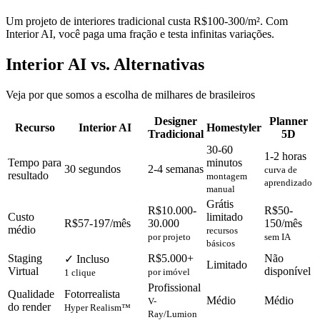
Um projeto de interiores tradicional custa R$100-300/m². Com
Interior AI, você paga uma fração e testa infinitas variações.
Interior AI vs. Alternativas
Veja por que somos a escolha de milhares de brasileiros
Designer
Planner
Recurso
Interior AI
Homestyler
Tradicional
5D
30-60
1-2 horas
Tempo para
minutos
30 segundos
2-4 semanas
curva de
resultado
montagem
aprendizado
manual
Grátis
R$10.000-
R$50-
Custo
limitado
R$57-197/mês
30.000
150/mês
médio
recursos
por projeto
sem IA
básicos
Staging
R$5.000+
Não
✓ Incluso
Limitado
Virtual
disponível
por imóvel
1 clique
Profissional
Qualidade
Fotorrealista
Médio
Médio
V-
do render
Hyper Realism™
Ray/Lumion