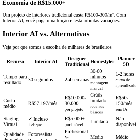
Economia de R$15.000+
Um projeto de interiores tradicional custa R$100-300/m². Com
Interior AI, você paga uma fração e testa infinitas variações.
Interior AI vs. Alternativas
Veja por que somos a escolha de milhares de brasileiros
Designer
Planner
Recurso
Interior AI
Homestyler
Tradicional
5D
30-60
1-2 horas
Tempo para
minutos
30 segundos
2-4 semanas
curva de
resultado
montagem
aprendizado
manual
Grátis
R$10.000-
R$50-
Custo
limitado
R$57-197/mês
30.000
150/mês
médio
recursos
por projeto
sem IA
básicos
Staging
R$5.000+
Não
✓ Incluso
Limitado
Virtual
disponível
por imóvel
1 clique
Profissional
Qualidade
Fotorrealista
Médio
Médio
V-
do render