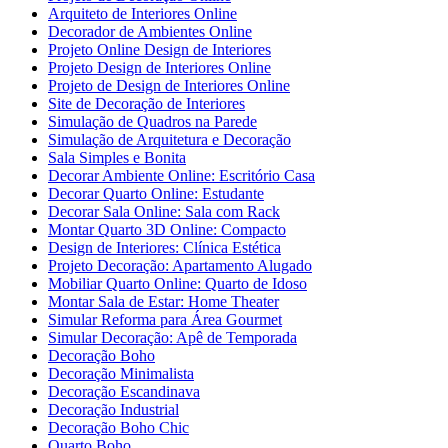
Arquiteto de Interiores Online
Decorador de Ambientes Online
Projeto Online Design de Interiores
Projeto Design de Interiores Online
Projeto de Design de Interiores Online
Site de Decoração de Interiores
Simulação de Quadros na Parede
Simulação de Arquitetura e Decoração
Sala Simples e Bonita
Decorar Ambiente Online: Escritório Casa
Decorar Quarto Online: Estudante
Decorar Sala Online: Sala com Rack
Montar Quarto 3D Online: Compacto
Design de Interiores: Clínica Estética
Projeto Decoração: Apartamento Alugado
Mobiliar Quarto Online: Quarto de Idoso
Montar Sala de Estar: Home Theater
Simular Reforma para Área Gourmet
Simular Decoração: Apê de Temporada
Decoração Boho
Decoração Minimalista
Decoração Escandinava
Decoração Industrial
Decoração Boho Chic
Quarto Boho