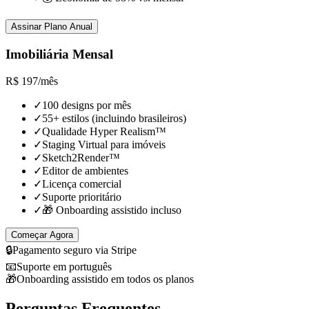
Assinar Plano Anual
Imobiliária Mensal
R$
197
/
mês
✓
100 designs por mês
✓
55+ estilos (incluindo brasileiros)
✓
Qualidade Hyper Realism™
✓
Staging Virtual para imóveis
✓
Sketch2Render™
✓
Editor de ambientes
✓
Licença comercial
✓
Suporte prioritário
✓
🎁 Onboarding assistido incluso
Começar Agora
🔒
Pagamento seguro via Stripe
📧
Suporte em português
🎁
Onboarding assistido em todos os planos
Perguntas Frequentes