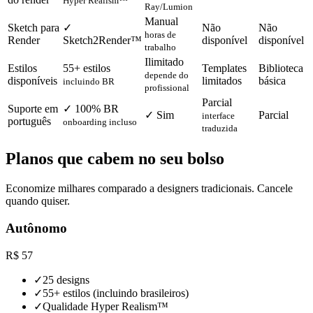
Hyper Realism™
Ray/Lumion
Manual
Sketch para
✓
Não
Não
horas de
Render
Sketch2Render™
disponível
disponível
trabalho
Ilimitado
Estilos
55+ estilos
Templates
Biblioteca
depende do
disponíveis
limitados
básica
incluindo BR
profissional
Parcial
Suporte em
✓ 100% BR
✓ Sim
Parcial
interface
português
onboarding incluso
traduzida
Planos que cabem no seu bolso
Economize milhares comparado a designers tradicionais. Cancele
quando quiser.
Autônomo
R$
57
✓
25 designs
✓
55+ estilos (incluindo brasileiros)
✓
Qualidade Hyper Realism™