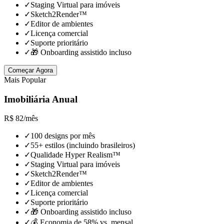
✓
Staging Virtual para imóveis
✓
Sketch2Render™
✓
Editor de ambientes
✓
Licença comercial
✓
Suporte prioritário
✓
🎁 Onboarding assistido incluso
Começar Agora
Mais Popular
Imobiliária Anual
R$
82
/
mês
✓
100 designs por mês
✓
55+ estilos (incluindo brasileiros)
✓
Qualidade Hyper Realism™
✓
Staging Virtual para imóveis
✓
Sketch2Render™
✓
Editor de ambientes
✓
Licença comercial
✓
Suporte prioritário
✓
🎁 Onboarding assistido incluso
✓
💰 Economia de 58% vs. mensal