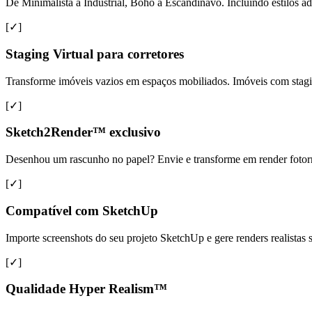
De Minimalista a Industrial, Boho a Escandinavo. Incluindo estilos ad
[✓]
Staging Virtual para corretores
Transforme imóveis vazios em espaços mobiliados. Imóveis com sta
[✓]
Sketch2Render™ exclusivo
Desenhou um rascunho no papel? Envie e transforme em render fotorreal
[✓]
Compatível com SketchUp
Importe screenshots do seu projeto SketchUp e gere renders realista
[✓]
Qualidade Hyper Realism™