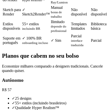
Hyper Realism™
Ray/Lumion
Manual
Sketch para
✓
Não
Não
horas de
Render
Sketch2Render™
disponível
disponível
trabalho
Ilimitado
Estilos
55+ estilos
Templates
Biblioteca
depende do
disponíveis
limitados
básica
incluindo BR
profissional
Parcial
Suporte em
✓ 100% BR
✓ Sim
Parcial
interface
português
onboarding incluso
traduzida
Planos que cabem no seu bolso
Economize milhares comparado a designers tradicionais. Cancele
quando quiser.
Autônomo
R$
57
✓
25 designs
✓
55+ estilos (incluindo brasileiros)
✓
Qualidade Hyper Realism™