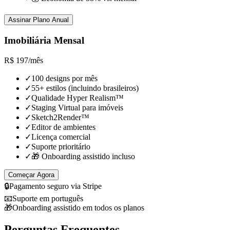
Assinar Plano Anual
Imobiliária Mensal
R$
197
/
mês
✓
100 designs por mês
✓
55+ estilos (incluindo brasileiros)
✓
Qualidade Hyper Realism™
✓
Staging Virtual para imóveis
✓
Sketch2Render™
✓
Editor de ambientes
✓
Licença comercial
✓
Suporte prioritário
✓
🎁 Onboarding assistido incluso
Começar Agora
🔒
Pagamento seguro via Stripe
📧
Suporte em português
🎁
Onboarding assistido em todos os planos
Perguntas Frequentes