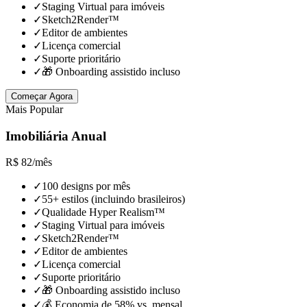
✓
Staging Virtual para imóveis
✓
Sketch2Render™
✓
Editor de ambientes
✓
Licença comercial
✓
Suporte prioritário
✓
🎁 Onboarding assistido incluso
Começar Agora
Mais Popular
Imobiliária Anual
R$
82
/
mês
✓
100 designs por mês
✓
55+ estilos (incluindo brasileiros)
✓
Qualidade Hyper Realism™
✓
Staging Virtual para imóveis
✓
Sketch2Render™
✓
Editor de ambientes
✓
Licença comercial
✓
Suporte prioritário
✓
🎁 Onboarding assistido incluso
✓
💰 Economia de 58% vs. mensal