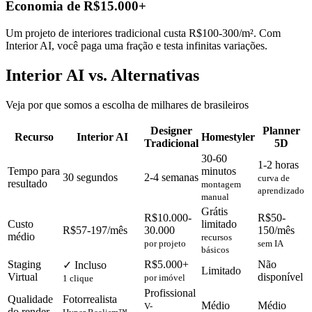
Economia de R$15.000+
Um projeto de interiores tradicional custa R$100-300/m². Com
Interior AI, você paga uma fração e testa infinitas variações.
Interior AI vs. Alternativas
Veja por que somos a escolha de milhares de brasileiros
Designer
Planner
Recurso
Interior AI
Homestyler
Tradicional
5D
30-60
1-2 horas
Tempo para
minutos
30 segundos
2-4 semanas
curva de
resultado
montagem
aprendizado
manual
Grátis
R$10.000-
R$50-
Custo
limitado
R$57-197/mês
30.000
150/mês
médio
recursos
por projeto
sem IA
básicos
Staging
R$5.000+
Não
✓ Incluso
Limitado
Virtual
disponível
por imóvel
1 clique
Profissional
Qualidade
Fotorrealista
Médio
Médio
V-
do render