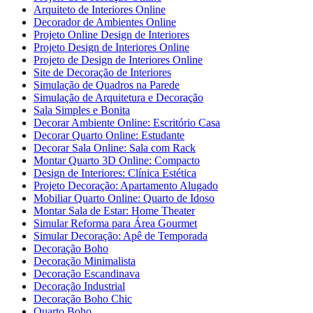
Arquiteto de Interiores Online
Decorador de Ambientes Online
Projeto Online Design de Interiores
Projeto Design de Interiores Online
Projeto de Design de Interiores Online
Site de Decoração de Interiores
Simulação de Quadros na Parede
Simulação de Arquitetura e Decoração
Sala Simples e Bonita
Decorar Ambiente Online: Escritório Casa
Decorar Quarto Online: Estudante
Decorar Sala Online: Sala com Rack
Montar Quarto 3D Online: Compacto
Design de Interiores: Clínica Estética
Projeto Decoração: Apartamento Alugado
Mobiliar Quarto Online: Quarto de Idoso
Montar Sala de Estar: Home Theater
Simular Reforma para Área Gourmet
Simular Decoração: Apê de Temporada
Decoração Boho
Decoração Minimalista
Decoração Escandinava
Decoração Industrial
Decoração Boho Chic
Quarto Boho