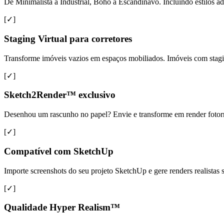
De Minimalista a Industrial, Boho a Escandinavo. Incluindo estilos ad
[✓]
Staging Virtual para corretores
Transforme imóveis vazios em espaços mobiliados. Imóveis com sta
[✓]
Sketch2Render™ exclusivo
Desenhou um rascunho no papel? Envie e transforme em render fotorreal
[✓]
Compatível com SketchUp
Importe screenshots do seu projeto SketchUp e gere renders realista
[✓]
Qualidade Hyper Realism™