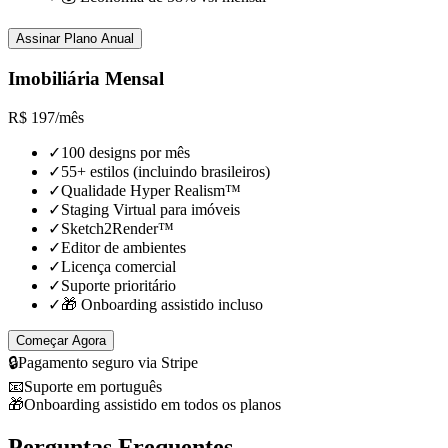
Assinar Plano Anual
Imobiliária Mensal
R$
197
/
mês
✓
100 designs por mês
✓
55+ estilos (incluindo brasileiros)
✓
Qualidade Hyper Realism™
✓
Staging Virtual para imóveis
✓
Sketch2Render™
✓
Editor de ambientes
✓
Licença comercial
✓
Suporte prioritário
✓
🎁 Onboarding assistido incluso
Começar Agora
🔒
Pagamento seguro via Stripe
📧
Suporte em português
🎁
Onboarding assistido em todos os planos
Perguntas Frequentes