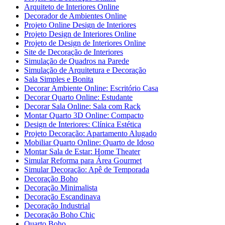
Arquiteto de Interiores Online
Decorador de Ambientes Online
Projeto Online Design de Interiores
Projeto Design de Interiores Online
Projeto de Design de Interiores Online
Site de Decoração de Interiores
Simulação de Quadros na Parede
Simulação de Arquitetura e Decoração
Sala Simples e Bonita
Decorar Ambiente Online: Escritório Casa
Decorar Quarto Online: Estudante
Decorar Sala Online: Sala com Rack
Montar Quarto 3D Online: Compacto
Design de Interiores: Clínica Estética
Projeto Decoração: Apartamento Alugado
Mobiliar Quarto Online: Quarto de Idoso
Montar Sala de Estar: Home Theater
Simular Reforma para Área Gourmet
Simular Decoração: Apê de Temporada
Decoração Boho
Decoração Minimalista
Decoração Escandinava
Decoração Industrial
Decoração Boho Chic
Quarto Boho