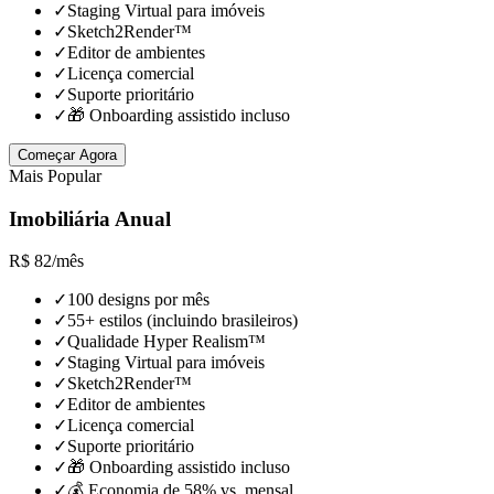
✓
Staging Virtual para imóveis
✓
Sketch2Render™
✓
Editor de ambientes
✓
Licença comercial
✓
Suporte prioritário
✓
🎁 Onboarding assistido incluso
Começar Agora
Mais Popular
Imobiliária Anual
R$
82
/
mês
✓
100 designs por mês
✓
55+ estilos (incluindo brasileiros)
✓
Qualidade Hyper Realism™
✓
Staging Virtual para imóveis
✓
Sketch2Render™
✓
Editor de ambientes
✓
Licença comercial
✓
Suporte prioritário
✓
🎁 Onboarding assistido incluso
✓
💰 Economia de 58% vs. mensal