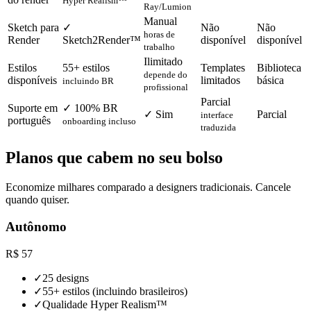
Hyper Realism™
Ray/Lumion
Manual
Sketch para
✓
Não
Não
horas de
Render
Sketch2Render™
disponível
disponível
trabalho
Ilimitado
Estilos
55+ estilos
Templates
Biblioteca
depende do
disponíveis
limitados
básica
incluindo BR
profissional
Parcial
Suporte em
✓ 100% BR
✓ Sim
Parcial
interface
português
onboarding incluso
traduzida
Planos que cabem no seu bolso
Economize milhares comparado a designers tradicionais. Cancele
quando quiser.
Autônomo
R$
57
✓
25 designs
✓
55+ estilos (incluindo brasileiros)
✓
Qualidade Hyper Realism™