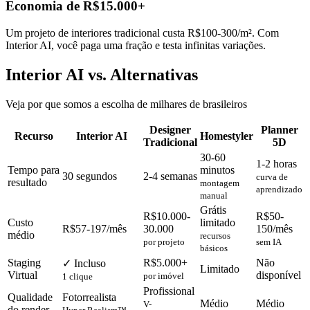
Economia de R$15.000+
Um projeto de interiores tradicional custa R$100-300/m². Com
Interior AI, você paga uma fração e testa infinitas variações.
Interior AI vs. Alternativas
Veja por que somos a escolha de milhares de brasileiros
Designer
Planner
Recurso
Interior AI
Homestyler
Tradicional
5D
30-60
1-2 horas
Tempo para
minutos
30 segundos
2-4 semanas
curva de
resultado
montagem
aprendizado
manual
Grátis
R$10.000-
R$50-
Custo
limitado
R$57-197/mês
30.000
150/mês
médio
recursos
por projeto
sem IA
básicos
Staging
R$5.000+
Não
✓ Incluso
Limitado
Virtual
disponível
por imóvel
1 clique
Profissional
Qualidade
Fotorrealista
Médio
Médio
V-
do render