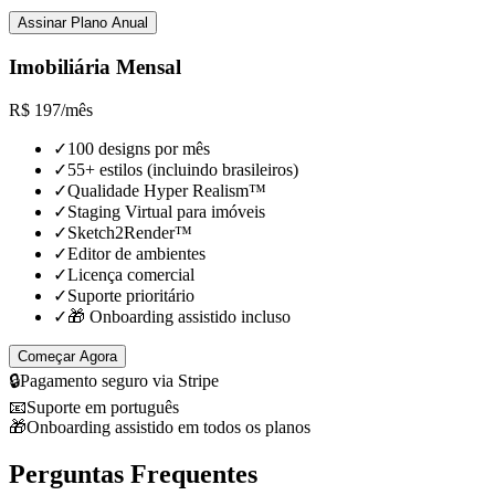
Assinar Plano Anual
Imobiliária Mensal
R$
197
/
mês
✓
100 designs por mês
✓
55+ estilos (incluindo brasileiros)
✓
Qualidade Hyper Realism™
✓
Staging Virtual para imóveis
✓
Sketch2Render™
✓
Editor de ambientes
✓
Licença comercial
✓
Suporte prioritário
✓
🎁 Onboarding assistido incluso
Começar Agora
🔒
Pagamento seguro via Stripe
📧
Suporte em português
🎁
Onboarding assistido em todos os planos
Perguntas Frequentes