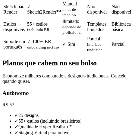
Manual
Sketch para
✓
Não
Não
horas de
Render
Sketch2Render™
disponível
disponível
trabalho
Ilimitado
Estilos
55+ estilos
Templates
Biblioteca
depende do
disponíveis
limitados
básica
incluindo BR
profissional
Parcial
Suporte em
✓ 100% BR
✓ Sim
Parcial
interface
português
onboarding incluso
traduzida
Planos que cabem no seu bolso
Economize milhares comparado a designers tradicionais. Cancele
quando quiser.
Autônomo
R$
57
✓
25 designs
✓
55+ estilos (incluindo brasileiros)
✓
Qualidade Hyper Realism™
✓
Staging Virtual para imóveis