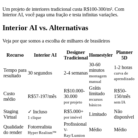
Um projeto de interiores tradicional custa R$100-300/m². Com
Interior AI, você paga uma fração e testa infinitas variações.
Interior AI vs. Alternativas
Veja por que somos a escolha de milhares de brasileiros
Designer
Planner
Recurso
Interior AI
Homestyler
Tradicional
5D
30-60
1-2 horas
Tempo para
minutos
30 segundos
2-4 semanas
curva de
resultado
montagem
aprendizado
manual
Grátis
R$10.000-
R$50-
Custo
limitado
R$57-197/mês
30.000
150/mês
médio
recursos
por projeto
sem IA
básicos
Staging
R$5.000+
Não
✓ Incluso
Limitado
Virtual
disponível
por imóvel
1 clique
Profissional
Qualidade
Fotorrealista
Médio
Médio
V-
do render
Hyper Realism™
Ray/Lumion