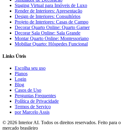
Staging Virtual para Imóveis de Luxo
Render de Interiores: Apresentação
Design de Interiores: Consultórios
Projeto de Interiores: Casas de Campo
Decorar Quarto Online: Quarto Gamer
Decorar Sala Online: Sala Grande
Montar Quarto Online: Montessoriano
Mobiliar Quarto: Hóspedes Funcional
Links Úteis
Escolha seu uso
Planos
Login
Blog
Casos de Uso
Perguntas Frequentes
Política de Privacidade
Termos de Serviço
por Marcelo Assis
©
2026
Interior AI
. Todos os direitos reservados.
Feito para o
mercado brasileiro