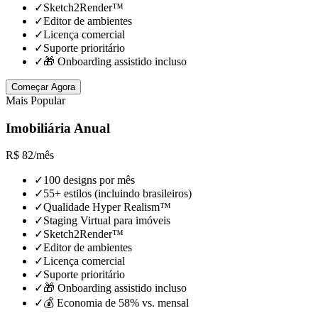
✓
Sketch2Render™
✓
Editor de ambientes
✓
Licença comercial
✓
Suporte prioritário
✓
🎁 Onboarding assistido incluso
Começar Agora
Mais Popular
Imobiliária Anual
R$
82
/
mês
✓
100 designs por mês
✓
55+ estilos (incluindo brasileiros)
✓
Qualidade Hyper Realism™
✓
Staging Virtual para imóveis
✓
Sketch2Render™
✓
Editor de ambientes
✓
Licença comercial
✓
Suporte prioritário
✓
🎁 Onboarding assistido incluso
✓
💰 Economia de 58% vs. mensal