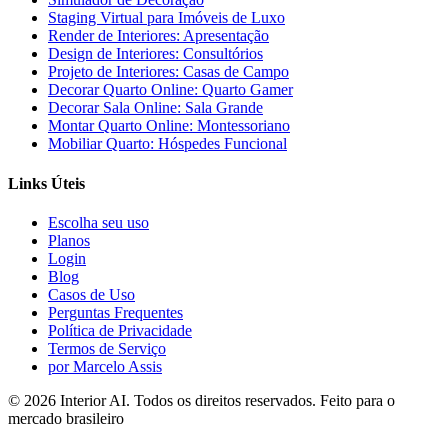
Staging Virtual para Imóveis de Luxo
Render de Interiores: Apresentação
Design de Interiores: Consultórios
Projeto de Interiores: Casas de Campo
Decorar Quarto Online: Quarto Gamer
Decorar Sala Online: Sala Grande
Montar Quarto Online: Montessoriano
Mobiliar Quarto: Hóspedes Funcional
Links Úteis
Escolha seu uso
Planos
Login
Blog
Casos de Uso
Perguntas Frequentes
Política de Privacidade
Termos de Serviço
por Marcelo Assis
©
2026
Interior AI
. Todos os direitos reservados.
Feito para o
mercado brasileiro