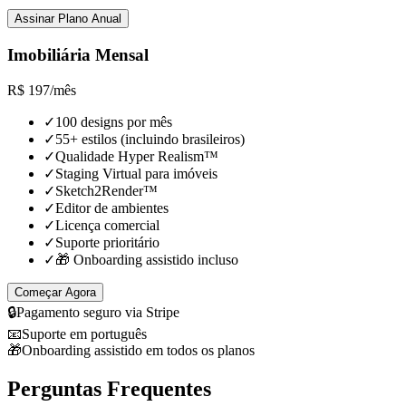
Assinar Plano Anual
Imobiliária Mensal
R$
197
/
mês
✓
100 designs por mês
✓
55+ estilos (incluindo brasileiros)
✓
Qualidade Hyper Realism™
✓
Staging Virtual para imóveis
✓
Sketch2Render™
✓
Editor de ambientes
✓
Licença comercial
✓
Suporte prioritário
✓
🎁 Onboarding assistido incluso
Começar Agora
🔒
Pagamento seguro via Stripe
📧
Suporte em português
🎁
Onboarding assistido em todos os planos
Perguntas Frequentes