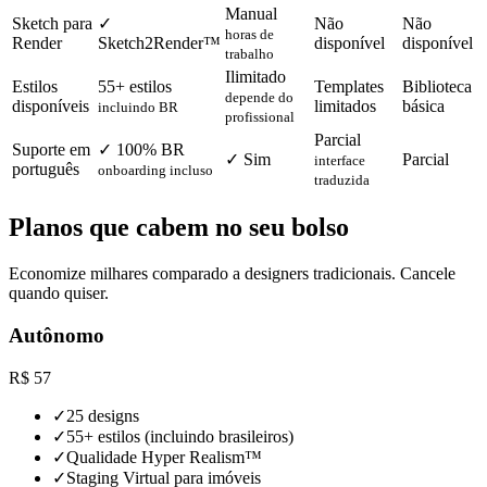
Manual
Sketch para
✓
Não
Não
horas de
Render
Sketch2Render™
disponível
disponível
trabalho
Ilimitado
Estilos
55+ estilos
Templates
Biblioteca
depende do
disponíveis
limitados
básica
incluindo BR
profissional
Parcial
Suporte em
✓ 100% BR
✓ Sim
Parcial
interface
português
onboarding incluso
traduzida
Planos que cabem no seu bolso
Economize milhares comparado a designers tradicionais. Cancele
quando quiser.
Autônomo
R$
57
✓
25 designs
✓
55+ estilos (incluindo brasileiros)
✓
Qualidade Hyper Realism™
✓
Staging Virtual para imóveis