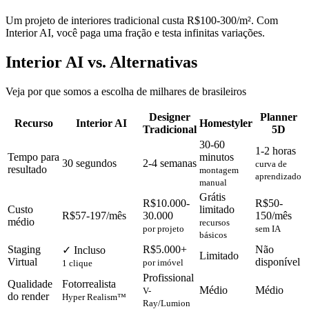
Um projeto de interiores tradicional custa R$100-300/m². Com
Interior AI, você paga uma fração e testa infinitas variações.
Interior AI vs. Alternativas
Veja por que somos a escolha de milhares de brasileiros
Designer
Planner
Recurso
Interior AI
Homestyler
Tradicional
5D
30-60
1-2 horas
Tempo para
minutos
30 segundos
2-4 semanas
curva de
resultado
montagem
aprendizado
manual
Grátis
R$10.000-
R$50-
Custo
limitado
R$57-197/mês
30.000
150/mês
médio
recursos
por projeto
sem IA
básicos
Staging
R$5.000+
Não
✓ Incluso
Limitado
Virtual
disponível
por imóvel
1 clique
Profissional
Qualidade
Fotorrealista
Médio
Médio
V-
do render
Hyper Realism™
Ray/Lumion