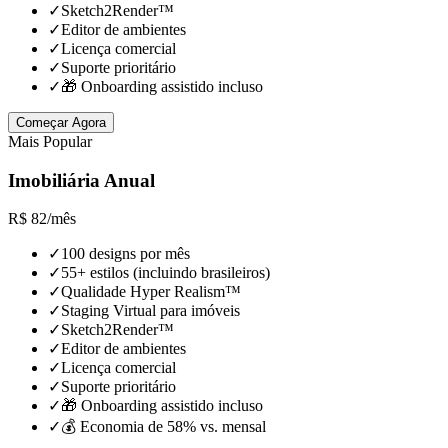
✓
Sketch2Render™
✓
Editor de ambientes
✓
Licença comercial
✓
Suporte prioritário
✓
🎁 Onboarding assistido incluso
Começar Agora
Mais Popular
Imobiliária Anual
R$
82
/
mês
✓
100 designs por mês
✓
55+ estilos (incluindo brasileiros)
✓
Qualidade Hyper Realism™
✓
Staging Virtual para imóveis
✓
Sketch2Render™
✓
Editor de ambientes
✓
Licença comercial
✓
Suporte prioritário
✓
🎁 Onboarding assistido incluso
✓
💰 Economia de 58% vs. mensal