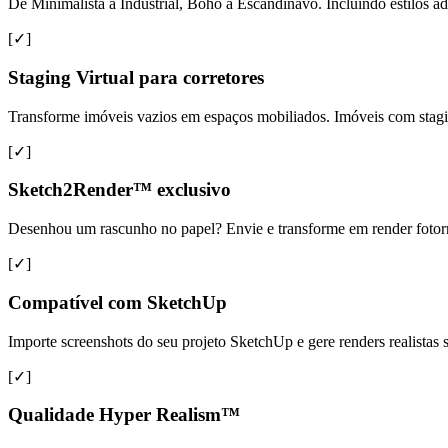
De Minimalista a Industrial, Boho a Escandinavo. Incluindo estilos ad
[✓]
Staging Virtual para corretores
Transforme imóveis vazios em espaços mobiliados. Imóveis com sta
[✓]
Sketch2Render™ exclusivo
Desenhou um rascunho no papel? Envie e transforme em render fotorreal
[✓]
Compatível com SketchUp
Importe screenshots do seu projeto SketchUp e gere renders realista
[✓]
Qualidade Hyper Realism™