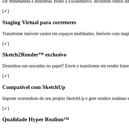
De Minimalista a Industrial, Boho a Escandinavo. Incluindo estilos ad
[✓]
Staging Virtual para corretores
Transforme imóveis vazios em espaços mobiliados. Imóveis com sta
[✓]
Sketch2Render™ exclusivo
Desenhou um rascunho no papel? Envie e transforme em render fotorreal
[✓]
Compatível com SketchUp
Importe screenshots do seu projeto SketchUp e gere renders realista
[✓]
Qualidade Hyper Realism™