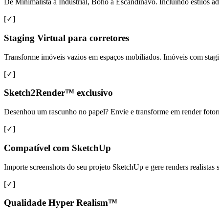
De Minimalista a Industrial, Boho a Escandinavo. Incluindo estilos ad
[✓]
Staging Virtual para corretores
Transforme imóveis vazios em espaços mobiliados. Imóveis com sta
[✓]
Sketch2Render™ exclusivo
Desenhou um rascunho no papel? Envie e transforme em render fotorreal
[✓]
Compatível com SketchUp
Importe screenshots do seu projeto SketchUp e gere renders realista
[✓]
Qualidade Hyper Realism™