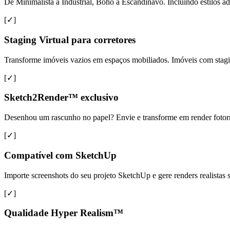
De Minimalista a Industrial, Boho a Escandinavo. Incluindo estilos ad
[✓]
Staging Virtual para corretores
Transforme imóveis vazios em espaços mobiliados. Imóveis com sta
[✓]
Sketch2Render™ exclusivo
Desenhou um rascunho no papel? Envie e transforme em render fotorreal
[✓]
Compatível com SketchUp
Importe screenshots do seu projeto SketchUp e gere renders realista
[✓]
Qualidade Hyper Realism™