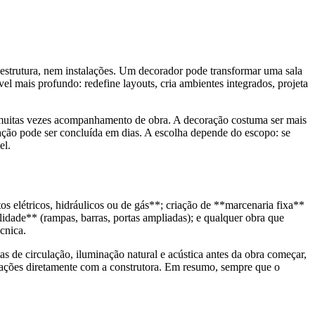
a estrutura, nem instalações. Um decorador pode transformar uma sala
el mais profundo: redefine layouts, cria ambientes integrados, projeta
e muitas vezes acompanhamento de obra. A decoração costuma ser mais
ção pode ser concluída em dias. A escolha depende do escopo: se
el.
s elétricos, hidráulicos ou de gás**; criação de **marcenaria fixa**
idade** (rampas, barras, portas ampliadas); e qualquer obra que
cnica.
 de circulação, iluminação natural e acústica antes da obra começar,
erações diretamente com a construtora. Em resumo, sempre que o