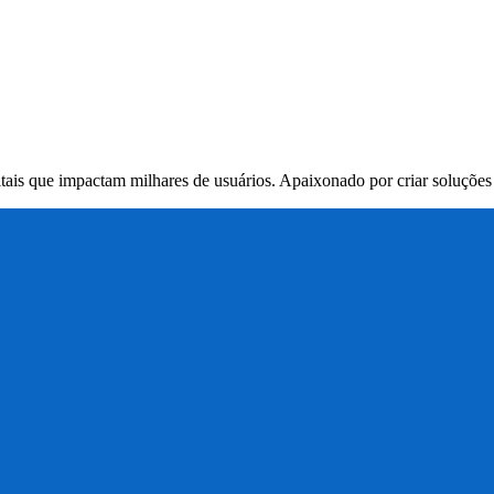
itais que impactam milhares de usuários. Apaixonado por criar soluçõe