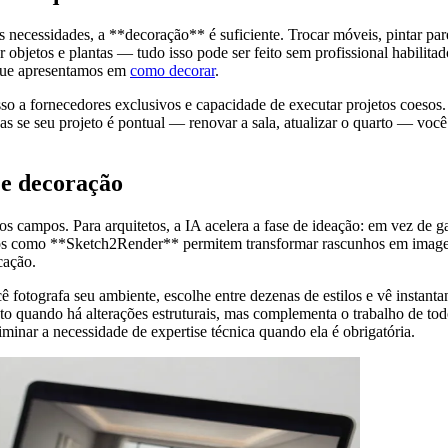
s necessidades, a **decoração** é suficiente. Trocar móveis, pintar pared
or objetos e plantas — tudo isso pode ser feito sem profissional habilit
que apresentamos em
como decorar
.
esso a fornecedores exclusivos e capacidade de executar projetos coesos
s se seu projeto é pontual — renovar a sala, atualizar o quarto — voc
 e decoração
os campos. Para arquitetos, a IA acelera a fase de ideação: em vez de g
os como **Sketch2Render** permitem transformar rascunhos em imagens a
cação.
cê fotografa seu ambiente, escolhe entre dezenas de estilos e vê instan
to quando há alterações estruturais, mas complementa o trabalho de todo
minar a necessidade de expertise técnica quando ela é obrigatória.