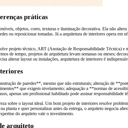
ferenças práticas
óveis, objetos, cores, texturas e iluminação decorativa. Ela não alter
es ou reposicionar tomadas. Já a arquitetura de interiores opera em nív
envolve projeto técnico, ART (Anotação de Responsabilidade Técnica) 
rmos de tempo, projetos de arquitetura levam semanas ou meses; decora
sa alterar layout ou instalações, arquitetura de interiores é indispensáv
teriores
strução de paredes**, mesmo que não estruturais; alteração de **ponto
stimentos** que exigem nivelamento; adequação a **normas de acessibil
sos, apenas um profissional habilitado pode assinar responsabilidade té
a sobre o layout ideal. Um bom projeto de interiores resolve problemas
a planta e quer personalizar antes da entrega, o arquiteto negocia alt
expertise do arquiteto vale o investimento.
e arquiteto