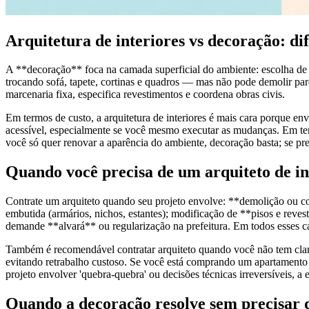
Arquitetura de interiores vs decoração: di
A **decoração** foca na camada superficial do ambiente: escolha de m
trocando sofá, tapete, cortinas e quadros — mas não pode demolir pared
marcenaria fixa, especifica revestimentos e coordena obras civis.
Em termos de custo, a arquitetura de interiores é mais cara porque 
acessível, especialmente se você mesmo executar as mudanças. Em te
você só quer renovar a aparência do ambiente, decoração basta; se preci
Quando você precisa de um arquiteto de in
Contrate um arquiteto quando seu projeto envolve: **demolição ou con
embutida (armários, nichos, estantes); modificação de **pisos e reve
demande **alvará** ou regularização na prefeitura. Em todos esses ca
Também é recomendável contratar arquiteto quando você não tem clarez
evitando retrabalho custoso. Se você está comprando um apartamento n
projeto envolver 'quebra-quebra' ou decisões técnicas irreversíveis, a 
Quando a decoração resolve sem precisar d