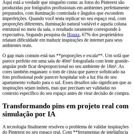
Aqui está a verdade que ninguém conta: as fotos do Pinterest são
produzidas por fotógrafos profissionais em ambientes perfeitamente
preparados, com iluminação controlada e ângulos que escondem
imperfeições. Quando você tenta replicar no seu espaço real, com
proporções diferentes, iluminação natural variável e aquela coluna
estrutural no meio da sala, o resultado raramente corresponde à
expectativa. Segundo pesquisa da
Houzz
, 67% dos proprietários
relatam dificuldade em traduzir inspirações de internet para seus
ambientes reais.
O gap mais comum está nas **proporções e escala**. Um sofá que
parece perfeito em uma sala de 40m² fotografada com lente grande-
angular pode ficar desproporcional no seu ambiente de 18m². As
cores também enganam: o tom de cinza que parece sofisticado na
foto profissional pode parecer hospitalar sob a luz fria do seu
apartamento voltado para o sul. Esses desafios não significam que as
inspirações sejam inúteis, mas que precisam ser validadas no
contexto específico do seu espaço antes de virar decisão de compra.
Transformando pins em projeto real com
simulação por IA
A tecnologia finalmente resolveu o problema de validar inspirações
do Pinterest no seu espaço real. Com **ferramentas de inteligência