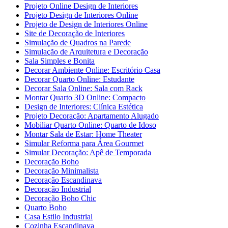
Projeto Online Design de Interiores
Projeto Design de Interiores Online
Projeto de Design de Interiores Online
Site de Decoração de Interiores
Simulação de Quadros na Parede
Simulação de Arquitetura e Decoração
Sala Simples e Bonita
Decorar Ambiente Online: Escritório Casa
Decorar Quarto Online: Estudante
Decorar Sala Online: Sala com Rack
Montar Quarto 3D Online: Compacto
Design de Interiores: Clínica Estética
Projeto Decoração: Apartamento Alugado
Mobiliar Quarto Online: Quarto de Idoso
Montar Sala de Estar: Home Theater
Simular Reforma para Área Gourmet
Simular Decoração: Apê de Temporada
Decoração Boho
Decoração Minimalista
Decoração Escandinava
Decoração Industrial
Decoração Boho Chic
Quarto Boho
Casa Estilo Industrial
Cozinha Escandinava