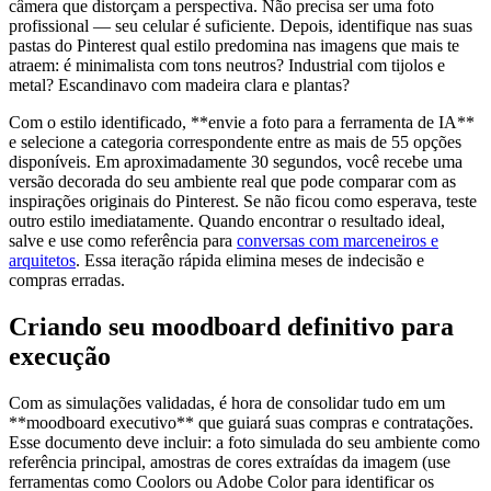
câmera que distorçam a perspectiva. Não precisa ser uma foto
profissional — seu celular é suficiente. Depois, identifique nas suas
pastas do Pinterest qual estilo predomina nas imagens que mais te
atraem: é minimalista com tons neutros? Industrial com tijolos e
metal? Escandinavo com madeira clara e plantas?
Com o estilo identificado, **envie a foto para a ferramenta de IA**
e selecione a categoria correspondente entre as mais de 55 opções
disponíveis. Em aproximadamente 30 segundos, você recebe uma
versão decorada do seu ambiente real que pode comparar com as
inspirações originais do Pinterest. Se não ficou como esperava, teste
outro estilo imediatamente. Quando encontrar o resultado ideal,
salve e use como referência para
conversas com marceneiros e
arquitetos
. Essa iteração rápida elimina meses de indecisão e
compras erradas.
Criando seu moodboard definitivo para
execução
Com as simulações validadas, é hora de consolidar tudo em um
**moodboard executivo** que guiará suas compras e contratações.
Esse documento deve incluir: a foto simulada do seu ambiente como
referência principal, amostras de cores extraídas da imagem (use
ferramentas como Coolors ou Adobe Color para identificar os