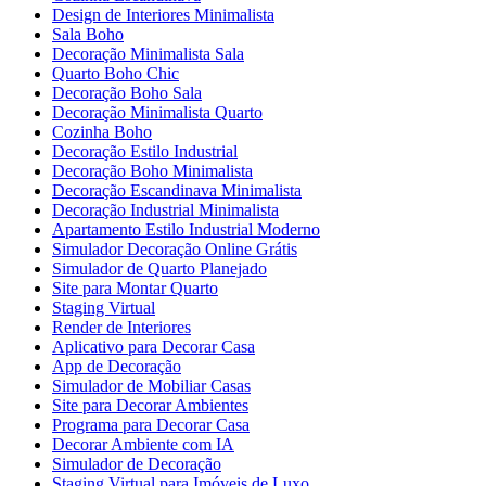
Design de Interiores Minimalista
Sala Boho
Decoração Minimalista Sala
Quarto Boho Chic
Decoração Boho Sala
Decoração Minimalista Quarto
Cozinha Boho
Decoração Estilo Industrial
Decoração Boho Minimalista
Decoração Escandinava Minimalista
Decoração Industrial Minimalista
Apartamento Estilo Industrial Moderno
Simulador Decoração Online Grátis
Simulador de Quarto Planejado
Site para Montar Quarto
Staging Virtual
Render de Interiores
Aplicativo para Decorar Casa
App de Decoração
Simulador de Mobiliar Casas
Site para Decorar Ambientes
Programa para Decorar Casa
Decorar Ambiente com IA
Simulador de Decoração
Staging Virtual para Imóveis de Luxo