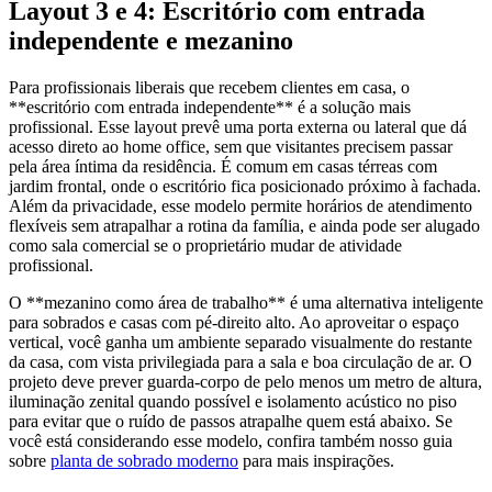
Layout 3 e 4: Escritório com entrada
independente e mezanino
Para profissionais liberais que recebem clientes em casa, o
**escritório com entrada independente** é a solução mais
profissional. Esse layout prevê uma porta externa ou lateral que dá
acesso direto ao home office, sem que visitantes precisem passar
pela área íntima da residência. É comum em casas térreas com
jardim frontal, onde o escritório fica posicionado próximo à fachada.
Além da privacidade, esse modelo permite horários de atendimento
flexíveis sem atrapalhar a rotina da família, e ainda pode ser alugado
como sala comercial se o proprietário mudar de atividade
profissional.
O **mezanino como área de trabalho** é uma alternativa inteligente
para sobrados e casas com pé-direito alto. Ao aproveitar o espaço
vertical, você ganha um ambiente separado visualmente do restante
da casa, com vista privilegiada para a sala e boa circulação de ar. O
projeto deve prever guarda-corpo de pelo menos um metro de altura,
iluminação zenital quando possível e isolamento acústico no piso
para evitar que o ruído de passos atrapalhe quem está abaixo. Se
você está considerando esse modelo, confira também nosso guia
sobre
planta de sobrado moderno
para mais inspirações.