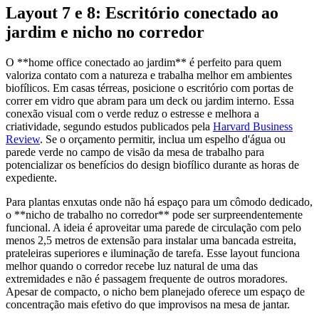
Layout 7 e 8: Escritório conectado ao
jardim e nicho no corredor
O **home office conectado ao jardim** é perfeito para quem
valoriza contato com a natureza e trabalha melhor em ambientes
biofílicos. Em casas térreas, posicione o escritório com portas de
correr em vidro que abram para um deck ou jardim interno. Essa
conexão visual com o verde reduz o estresse e melhora a
criatividade, segundo estudos publicados pela
Harvard Business
Review
. Se o orçamento permitir, inclua um espelho d'água ou
parede verde no campo de visão da mesa de trabalho para
potencializar os benefícios do design biofílico durante as horas de
expediente.
Para plantas enxutas onde não há espaço para um cômodo dedicado,
o **nicho de trabalho no corredor** pode ser surpreendentemente
funcional. A ideia é aproveitar uma parede de circulação com pelo
menos 2,5 metros de extensão para instalar uma bancada estreita,
prateleiras superiores e iluminação de tarefa. Esse layout funciona
melhor quando o corredor recebe luz natural de uma das
extremidades e não é passagem frequente de outros moradores.
Apesar de compacto, o nicho bem planejado oferece um espaço de
concentração mais efetivo do que improvisos na mesa de jantar.