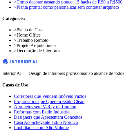
>
Como decorar gastando pouco: 15 hacks de R$0 a R$500
>
Planta pronta: como personalizar sem contratar arquiteto
Categorias:
>
Planta de Casa
>
Home Office
>
Trabalho Remoto
>
Projeto Arquitetônico
>
Decoração de Interiores
Interior AI — Design de interiores profissional ao alcance de todos
Casos de Uso
Corretores que Vendem Imóveis Vazios
Proprietários que Querem Estilo Clean
Arquitetos sem V-Ray ou Lumion
Reformas com Estilo Industrial
Designers que Apresentam Conceitos
Casa Aconchegante Estilo Nórdico
Imobiliárias com Alto Volume