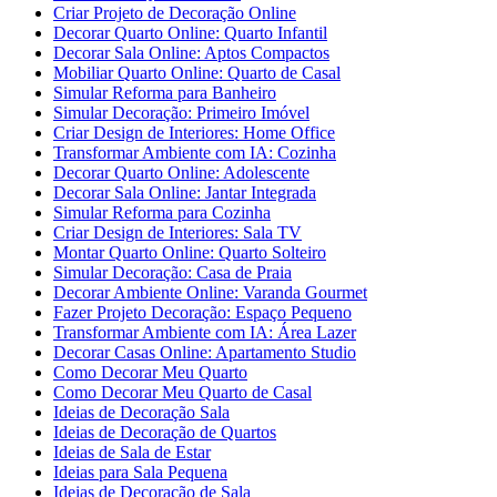
Criar Projeto de Decoração Online
Decorar Quarto Online: Quarto Infantil
Decorar Sala Online: Aptos Compactos
Mobiliar Quarto Online: Quarto de Casal
Simular Reforma para Banheiro
Simular Decoração: Primeiro Imóvel
Criar Design de Interiores: Home Office
Transformar Ambiente com IA: Cozinha
Decorar Quarto Online: Adolescente
Decorar Sala Online: Jantar Integrada
Simular Reforma para Cozinha
Criar Design de Interiores: Sala TV
Montar Quarto Online: Quarto Solteiro
Simular Decoração: Casa de Praia
Decorar Ambiente Online: Varanda Gourmet
Fazer Projeto Decoração: Espaço Pequeno
Transformar Ambiente com IA: Área Lazer
Decorar Casas Online: Apartamento Studio
Como Decorar Meu Quarto
Como Decorar Meu Quarto de Casal
Ideias de Decoração Sala
Ideias de Decoração de Quartos
Ideias de Sala de Estar
Ideias para Sala Pequena
Ideias de Decoração de Sala