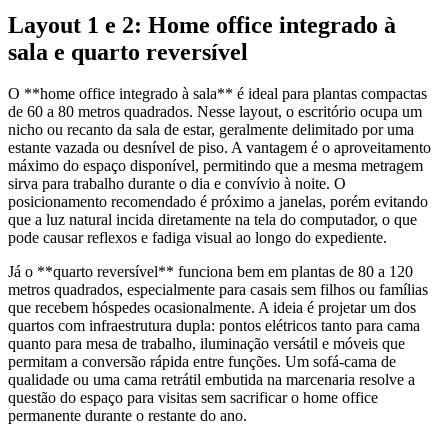
Layout 1 e 2: Home office integrado à
sala e quarto reversível
O **home office integrado à sala** é ideal para plantas compactas
de 60 a 80 metros quadrados. Nesse layout, o escritório ocupa um
nicho ou recanto da sala de estar, geralmente delimitado por uma
estante vazada ou desnível de piso. A vantagem é o aproveitamento
máximo do espaço disponível, permitindo que a mesma metragem
sirva para trabalho durante o dia e convívio à noite. O
posicionamento recomendado é próximo a janelas, porém evitando
que a luz natural incida diretamente na tela do computador, o que
pode causar reflexos e fadiga visual ao longo do expediente.
Já o **quarto reversível** funciona bem em plantas de 80 a 120
metros quadrados, especialmente para casais sem filhos ou famílias
que recebem hóspedes ocasionalmente. A ideia é projetar um dos
quartos com infraestrutura dupla: pontos elétricos tanto para cama
quanto para mesa de trabalho, iluminação versátil e móveis que
permitam a conversão rápida entre funções. Um sofá-cama de
qualidade ou uma cama retrátil embutida na marcenaria resolve a
questão do espaço para visitas sem sacrificar o home office
permanente durante o restante do ano.