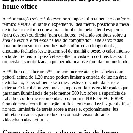
home office
A **orientação solar** do escritório impacta diretamente o conforto
térmico e visual durante o expediente. Idealmente, posicione a mesa
de trabalho de forma que a luz natural entre pela lateral esquerda
(para destros) ou direita (para canhotos), evitando sombras sobre a
área de escrita e reflexos na tela do computador. Janelas voltadas
para norte ou sul recebem luz mais uniforme ao longo do dia,
enquanto fachadas leste trazem sol da manhã e oeste, o calor intenso
da tarde. Se não for possível escolher, invista em cortinas blackout
ou persianas motorizadas que permitam ajuste fino da luminosidade.
A **altura das aberturas** também merece atenção. Janelas com
peitoril acima de 1,20 metro podem limitar a entrada de luz na área
de trabalho, especialmente se a mesa estiver distante da parede
externa. O ideal é prever janelas amplas ou faixas envidraçadas que
garantam iluminância de pelo menos 500 lux sobre a superfície de
trabalho, conforme recomendação da norma NBR ISO/CIE 8995-1.
Complemente com iluminação artificial em camadas: luz geral difusa
no teto, luminária de tarefa sobre a mesa e, opcionalmente, luz
indireta em sancas para reduzir o contraste visual durante
videochamadas noturnas.
Como visualizar a decoração do home