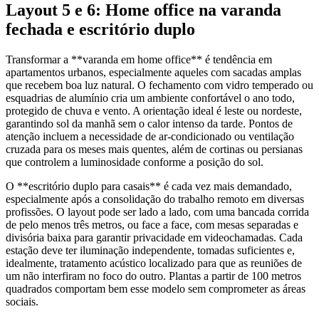
Layout 5 e 6: Home office na varanda
fechada e escritório duplo
Transformar a **varanda em home office** é tendência em
apartamentos urbanos, especialmente aqueles com sacadas amplas
que recebem boa luz natural. O fechamento com vidro temperado ou
esquadrias de alumínio cria um ambiente confortável o ano todo,
protegido de chuva e vento. A orientação ideal é leste ou nordeste,
garantindo sol da manhã sem o calor intenso da tarde. Pontos de
atenção incluem a necessidade de ar-condicionado ou ventilação
cruzada para os meses mais quentes, além de cortinas ou persianas
que controlem a luminosidade conforme a posição do sol.
O **escritório duplo para casais** é cada vez mais demandado,
especialmente após a consolidação do trabalho remoto em diversas
profissões. O layout pode ser lado a lado, com uma bancada corrida
de pelo menos três metros, ou face a face, com mesas separadas e
divisória baixa para garantir privacidade em videochamadas. Cada
estação deve ter iluminação independente, tomadas suficientes e,
idealmente, tratamento acústico localizado para que as reuniões de
um não interfiram no foco do outro. Plantas a partir de 100 metros
quadrados comportam bem esse modelo sem comprometer as áreas
sociais.