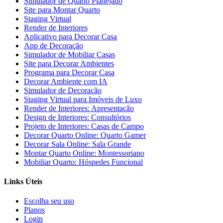
Simulador de Quarto Planejado
Site para Montar Quarto
Staging Virtual
Render de Interiores
Aplicativo para Decorar Casa
App de Decoração
Simulador de Mobiliar Casas
Site para Decorar Ambientes
Programa para Decorar Casa
Decorar Ambiente com IA
Simulador de Decoração
Staging Virtual para Imóveis de Luxo
Render de Interiores: Apresentação
Design de Interiores: Consultórios
Projeto de Interiores: Casas de Campo
Decorar Quarto Online: Quarto Gamer
Decorar Sala Online: Sala Grande
Montar Quarto Online: Montessoriano
Mobiliar Quarto: Hóspedes Funcional
Links Úteis
Escolha seu uso
Planos
Login