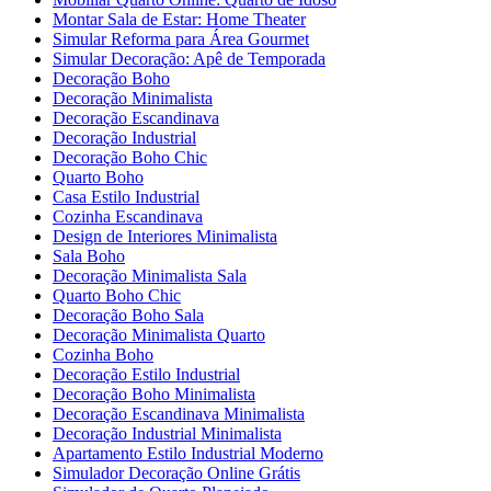
Montar Sala de Estar: Home Theater
Simular Reforma para Área Gourmet
Simular Decoração: Apê de Temporada
Decoração Boho
Decoração Minimalista
Decoração Escandinava
Decoração Industrial
Decoração Boho Chic
Quarto Boho
Casa Estilo Industrial
Cozinha Escandinava
Design de Interiores Minimalista
Sala Boho
Decoração Minimalista Sala
Quarto Boho Chic
Decoração Boho Sala
Decoração Minimalista Quarto
Cozinha Boho
Decoração Estilo Industrial
Decoração Boho Minimalista
Decoração Escandinava Minimalista
Decoração Industrial Minimalista
Apartamento Estilo Industrial Moderno
Simulador Decoração Online Grátis