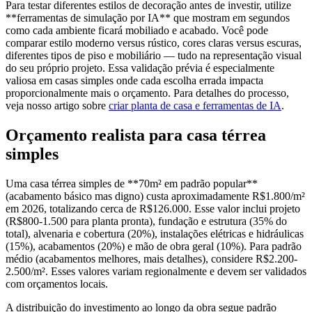
Para testar diferentes estilos de decoração antes de investir, utilize
**ferramentas de simulação por IA** que mostram em segundos
como cada ambiente ficará mobiliado e acabado. Você pode
comparar estilo moderno versus rústico, cores claras versus escuras,
diferentes tipos de piso e mobiliário — tudo na representação visual
do seu próprio projeto. Essa validação prévia é especialmente
valiosa em casas simples onde cada escolha errada impacta
proporcionalmente mais o orçamento. Para detalhes do processo,
veja nosso artigo sobre
criar planta de casa e ferramentas de IA
.
Orçamento realista para casa térrea
simples
Uma casa térrea simples de **70m² em padrão popular**
(acabamento básico mas digno) custa aproximadamente R$1.800/m²
em 2026, totalizando cerca de R$126.000. Esse valor inclui projeto
(R$800-1.500 para planta pronta), fundação e estrutura (35% do
total), alvenaria e cobertura (20%), instalações elétricas e hidráulicas
(15%), acabamentos (20%) e mão de obra geral (10%). Para padrão
médio (acabamentos melhores, mais detalhes), considere R$2.200-
2.500/m². Esses valores variam regionalmente e devem ser validados
com orçamentos locais.
A distribuição do investimento ao longo da obra segue padrão