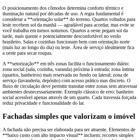
O posicionamento dos cômodos determina conforto térmico e
iluminação natural por décadas de uso. A regra fundamental é
considerar a **orientação solar** do terreno. Quartos voltados para
leste recebem sol da manhã — agradável para acordar, mas evite se
você trabalha em turnos noturnos. Quartos a oeste pegam sol da
tarde, mais quente e potencialmente desconfortável no verão
brasileiro. Salas e cozinhas funcionam bem com orientação norte
(mais luz ao longo do dia) ou leste. Área de serviço idealmente fica
a oeste para secar roupas.
A **setorização** em três zonas facilita o funcionamento diário:
zona social (sala, cozinha, varanda) próxima à entrada; zona íntima
(quartos, banheiros) mais reservada no fundo ou lateral; zona de
serviço (lavanderia, depósito) com acesso prático mas discreto. O
fluxo de circulação deve permitir transitar entre zonas sem atravessar
ambientes desnecessariamente. Exemplo clássico de erro: banheiro
social acessível apenas através de um quarto. Cada travessia forçada
reduz privacidade e funcionalidade do lar.
Fachadas simples que valorizam o imóvel
A fachada não precisa ser elaborada para ser atraente. Elementos de
**baixo custo com alto impacto visual** incluem: recortes simples