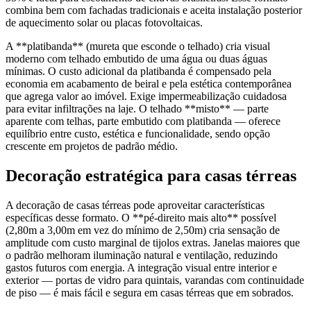
combina bem com fachadas tradicionais e aceita instalação posterior
de aquecimento solar ou placas fotovoltaicas.
A **platibanda** (mureta que esconde o telhado) cria visual
moderno com telhado embutido de uma água ou duas águas
mínimas. O custo adicional da platibanda é compensado pela
economia em acabamento de beiral e pela estética contemporânea
que agrega valor ao imóvel. Exige impermeabilização cuidadosa
para evitar infiltrações na laje. O telhado **misto** — parte
aparente com telhas, parte embutido com platibanda — oferece
equilíbrio entre custo, estética e funcionalidade, sendo opção
crescente em projetos de padrão médio.
Decoração estratégica para casas térreas
A decoração de casas térreas pode aproveitar características
específicas desse formato. O **pé-direito mais alto** possível
(2,80m a 3,00m em vez do mínimo de 2,50m) cria sensação de
amplitude com custo marginal de tijolos extras. Janelas maiores que
o padrão melhoram iluminação natural e ventilação, reduzindo
gastos futuros com energia. A integração visual entre interior e
exterior — portas de vidro para quintais, varandas com continuidade
de piso — é mais fácil e segura em casas térreas que em sobrados.