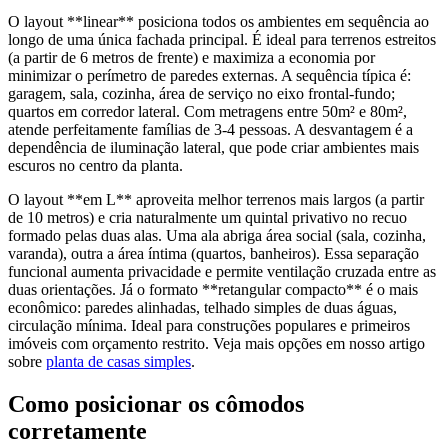
O layout **linear** posiciona todos os ambientes em sequência ao
longo de uma única fachada principal. É ideal para terrenos estreitos
(a partir de 6 metros de frente) e maximiza a economia por
minimizar o perímetro de paredes externas. A sequência típica é:
garagem, sala, cozinha, área de serviço no eixo frontal-fundo;
quartos em corredor lateral. Com metragens entre 50m² e 80m²,
atende perfeitamente famílias de 3-4 pessoas. A desvantagem é a
dependência de iluminação lateral, que pode criar ambientes mais
escuros no centro da planta.
O layout **em L** aproveita melhor terrenos mais largos (a partir
de 10 metros) e cria naturalmente um quintal privativo no recuo
formado pelas duas alas. Uma ala abriga área social (sala, cozinha,
varanda), outra a área íntima (quartos, banheiros). Essa separação
funcional aumenta privacidade e permite ventilação cruzada entre as
duas orientações. Já o formato **retangular compacto** é o mais
econômico: paredes alinhadas, telhado simples de duas águas,
circulação mínima. Ideal para construções populares e primeiros
imóveis com orçamento restrito. Veja mais opções em nosso artigo
sobre
planta de casas simples
.
Como posicionar os cômodos
corretamente