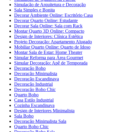
Simulação de Arquitetura e Decoração
Sala Simples e Bonita
Decorar Ambiente Online: Escritório Casa
Decorar Quarto Online: Estudante
Decorar Sala Online: Sala com Rack
Montar Quarto 3D Online: Compacto
Design de Interiores: Clínica Estética
Projeto Decoração: Apartamento Alugado
Mobiliar Quarto Online: Quarto de Idoso
Montar Sala de Estar: Home Theater
Simular Reforma para Área Gourmet
Simular Decoração: Apê de Temporada
Decoração Boho
Decoração Minimalista
Decoração Escandinava
Decoração Industrial
Decoração Boho Chic
Quarto Boho
Casa Estilo Industrial
Cozinha Escandinava
Design de Interiores Minimalista
Sala Boho
Decoração Minimalista Sala
Quarto Boho Chic
Decoração Boho Sala