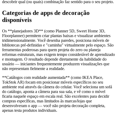
descobrir qual (ou quais) combinação faz sentido para o seu projeto.
Categorias de apps de decoração
disponíveis
Os **planejadores 3D** (como Planner 5D, Sweet Home 3D,
Floorplanner) permitem criar plantas baixas e visualizar ambientes
tridimensionalmente. Você desenha paredes, posiciona móveis de
bibliotecas pré-definidas e "caminha" virtualmente pelo espaço. São
ferramentas poderosas para quem projeta do zero ou planeja
reformas estruturais, mas exigem tempo considerável de aprendizado
e montagem. O resultado depende diretamente da habilidade do
usuário — iniciantes frequentemente produzem visualizações que
não representam fielmente a realidade.
**Catálogos com realidade aumentada** (como IKEA Place,
TokStok AR) focam em posicionar móveis específicos no seu
ambiente real através da câmera do celular. Você seleciona um sofá
do catálogo, aponta a câmera para sua sala, e vê como o móvel
ficaria naquele espaço em escala real. São excelentes para decidir
compras específicas, mas limitados às marcas/lojas que
desenvolveram o app — você não projeta decoração completa,
apenas testa produtos individuais.