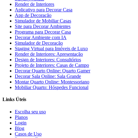
Render de Interiores
Aplicativo para Decorar Casa
App de Decoração
Simulador de Mobiliar Casas
Site para Decorar Ambientes
Programa para Decorar Casa
Decorar Ambiente com IA
Simulador de Decoração
Staging Virtual para Imóveis de Luxo
Render de Interiores: Apresentação
Design de Interiores: Consultórios
Projeto de Interiores: Casas de Campo
Decorar Quarto Online: Quarto Gamer
Decorar Sala Online: Sala Grande
Montar Quarto Online: Montessoriano
Mobiliar Quarto: Hóspedes Funcional
Links Úteis
Escolha seu uso
Planos
Login
Blog
Casos de Uso