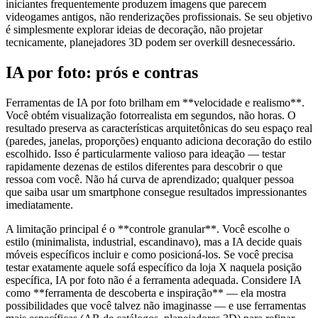
iniciantes frequentemente produzem imagens que parecem
videogames antigos, não renderizações profissionais. Se seu objetivo
é simplesmente explorar ideias de decoração, não projetar
tecnicamente, planejadores 3D podem ser overkill desnecessário.
IA por foto: prós e contras
Ferramentas de IA por foto brilham em **velocidade e realismo**.
Você obtém visualização fotorrealista em segundos, não horas. O
resultado preserva as características arquitetônicas do seu espaço real
(paredes, janelas, proporções) enquanto adiciona decoração do estilo
escolhido. Isso é particularmente valioso para ideação — testar
rapidamente dezenas de estilos diferentes para descobrir o que
ressoa com você. Não há curva de aprendizado; qualquer pessoa
que saiba usar um smartphone consegue resultados impressionantes
imediatamente.
A limitação principal é o **controle granular**. Você escolhe o
estilo (minimalista, industrial, escandinavo), mas a IA decide quais
móveis específicos incluir e como posicioná-los. Se você precisa
testar exatamente aquele sofá específico da loja X naquela posição
específica, IA por foto não é a ferramenta adequada. Considere IA
como **ferramenta de descoberta e inspiração** — ela mostra
possibilidades que você talvez não imaginasse — e use ferramentas