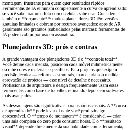
montagem, frustrante para quem quer resultados rápidos.
Ferramentas de IA eliminam completamente a curva de aprendizado:
se você sabe tirar uma foto com o celular, sabe usar. Considere
também o **orçamento**: muitos planejadores 3D têm versões
gratuitas limitadas e cobram por recursos avançados; apps de AR
geralmente são gratuitos (subsidiados pelas marcas); ferramentas de
IA podem cobrar por uso ou assinatura.
Planejadores 3D: prós e contras
A grande vantagem dos planejadores 3D é o **controle total**.
Você define cada medida, posiciona cada móvel milimetricamente,
escolhe cores e materiais específicos. Para projetos que exigem
precisão técnica — reformas estruturais, marcenaria sob medida,
aprovação de projetos — esse nível de detalhe é necessário.
Profissionais de arquitetura e design frequentemente usam essas
ferramentas como base de trabalho, refinando depois em softwares
mais avançados.
As desvantagens são significativas para usuários casuais. A **curva
de aprendizado** pode levar dias até você produzir algo
apresentável. O **tempo de montagem** é considerável — criar
uma sala completa do zero pode consumir horas. E o **resultado
visual** depende diretamente da sua habilidade com a ferramenta;