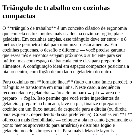
Triângulo de trabalho em cozinhas
compactas
O **triângulo de trabalho** é um conceito clássico de ergonomia
que conecta os três pontos mais usados na cozinha: fogão, pia e
geladeira. Em cozinhas amplas, esse triângulo deve ter entre 4 e 8
metros de perímetro total para minimizar deslocamentos. Em
cozinhas pequenas, o desafio é diferente — você precisa garantir
que esses três elementos estejam próximos o suficiente para ser
prático, mas com espaço de bancada entre eles para preparo de
alimentos. A configuração ideal em espaços compactos posiciona a
pia no centro, com fogão de um lado e geladeira do outro.
Para cozinhas em **formato linear** (tudo em uma única parede), o
triângulo se transforma em uma linha. Neste caso, a sequência
recomendada é geladeira → área de preparo → pia → área de
preparo → fogão. Isso permite que você retire ingredientes da
geladeira, prepare na bancada, lave na pia, finalize o preparo e
cozinhe em um fluxo natural da esquerda para a direita (ou direita
para esquerda, dependendo da sua preferência). Cozinhas em **L**
oferecem mais flexibilidade — coloque a pia no canto (geralmente o
ponto menos aproveitado para armários) e distribua fogão e
geladeira nos dois braços do L. Para mais ideias de layouts