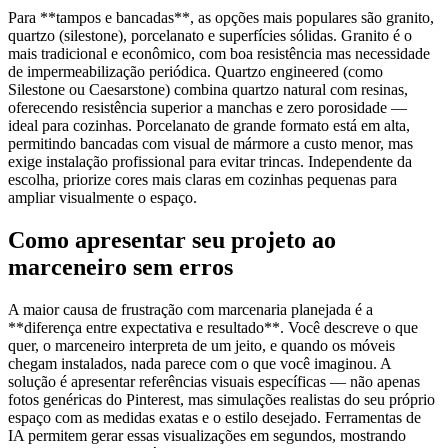
Para **tampos e bancadas**, as opções mais populares são granito,
quartzo (silestone), porcelanato e superfícies sólidas. Granito é o
mais tradicional e econômico, com boa resistência mas necessidade
de impermeabilização periódica. Quartzo engineered (como
Silestone ou Caesarstone) combina quartzo natural com resinas,
oferecendo resistência superior a manchas e zero porosidade —
ideal para cozinhas. Porcelanato de grande formato está em alta,
permitindo bancadas com visual de mármore a custo menor, mas
exige instalação profissional para evitar trincas. Independente da
escolha, priorize cores mais claras em cozinhas pequenas para
ampliar visualmente o espaço.
Como apresentar seu projeto ao
marceneiro sem erros
A maior causa de frustração com marcenaria planejada é a
**diferença entre expectativa e resultado**. Você descreve o que
quer, o marceneiro interpreta de um jeito, e quando os móveis
chegam instalados, nada parece com o que você imaginou. A
solução é apresentar referências visuais específicas — não apenas
fotos genéricas do Pinterest, mas simulações realistas do seu próprio
espaço com as medidas exatas e o estilo desejado. Ferramentas de
IA permitem gerar essas visualizações em segundos, mostrando