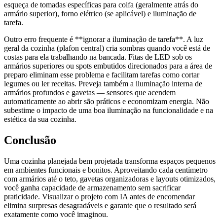
esqueça de tomadas específicas para coifa (geralmente atrás do
armário superior), forno elétrico (se aplicável) e iluminação de
tarefa.
Outro erro frequente é **ignorar a iluminação de tarefa**. A luz
geral da cozinha (plafon central) cria sombras quando você está de
costas para ela trabalhando na bancada. Fitas de LED sob os
armários superiores ou spots embutidos direcionados para a área de
preparo eliminam esse problema e facilitam tarefas como cortar
legumes ou ler receitas. Preveja também a iluminação interna de
armários profundos e gavetas — sensores que acendem
automaticamente ao abrir são práticos e economizam energia. Não
subestime o impacto de uma boa iluminação na funcionalidade e na
estética da sua cozinha.
Conclusão
Uma cozinha planejada bem projetada transforma espaços pequenos
em ambientes funcionais e bonitos. Aproveitando cada centímetro
com armários até o teto, gavetas organizadoras e layouts otimizados,
você ganha capacidade de armazenamento sem sacrificar
praticidade. Visualizar o projeto com IA antes de encomendar
elimina surpresas desagradáveis e garante que o resultado será
exatamente como você imaginou.