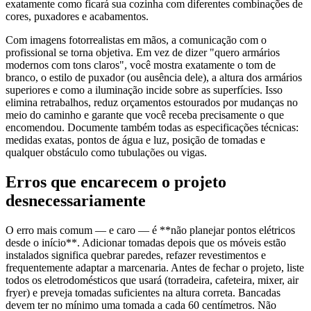
exatamente como ficará sua cozinha com diferentes combinações de
cores, puxadores e acabamentos.
Com imagens fotorrealistas em mãos, a comunicação com o
profissional se torna objetiva. Em vez de dizer "quero armários
modernos com tons claros", você mostra exatamente o tom de
branco, o estilo de puxador (ou ausência dele), a altura dos armários
superiores e como a iluminação incide sobre as superfícies. Isso
elimina retrabalhos, reduz orçamentos estourados por mudanças no
meio do caminho e garante que você receba precisamente o que
encomendou. Documente também todas as especificações técnicas:
medidas exatas, pontos de água e luz, posição de tomadas e
qualquer obstáculo como tubulações ou vigas.
Erros que encarecem o projeto
desnecessariamente
O erro mais comum — e caro — é **não planejar pontos elétricos
desde o início**. Adicionar tomadas depois que os móveis estão
instalados significa quebrar paredes, refazer revestimentos e
frequentemente adaptar a marcenaria. Antes de fechar o projeto, liste
todos os eletrodomésticos que usará (torradeira, cafeteira, mixer, air
fryer) e preveja tomadas suficientes na altura correta. Bancadas
devem ter no mínimo uma tomada a cada 60 centímetros. Não