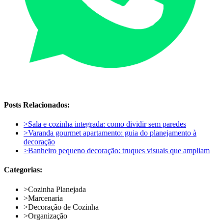
Posts Relacionados:
>
Sala e cozinha integrada: como dividir sem paredes
>
Varanda gourmet apartamento: guia do planejamento à
decoração
>
Banheiro pequeno decoração: truques visuais que ampliam
Categorias:
>
Cozinha Planejada
>
Marcenaria
>
Decoração de Cozinha
>
Organização