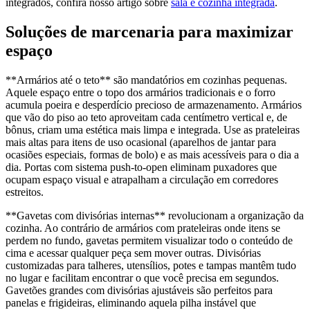
integrados, confira nosso artigo sobre
sala e cozinha integrada
.
Soluções de marcenaria para maximizar
espaço
**Armários até o teto** são mandatórios em cozinhas pequenas.
Aquele espaço entre o topo dos armários tradicionais e o forro
acumula poeira e desperdício precioso de armazenamento. Armários
que vão do piso ao teto aproveitam cada centímetro vertical e, de
bônus, criam uma estética mais limpa e integrada. Use as prateleiras
mais altas para itens de uso ocasional (aparelhos de jantar para
ocasiões especiais, formas de bolo) e as mais acessíveis para o dia a
dia. Portas com sistema push-to-open eliminam puxadores que
ocupam espaço visual e atrapalham a circulação em corredores
estreitos.
**Gavetas com divisórias internas** revolucionam a organização da
cozinha. Ao contrário de armários com prateleiras onde itens se
perdem no fundo, gavetas permitem visualizar todo o conteúdo de
cima e acessar qualquer peça sem mover outras. Divisórias
customizadas para talheres, utensílios, potes e tampas mantêm tudo
no lugar e facilitam encontrar o que você precisa em segundos.
Gavetões grandes com divisórias ajustáveis são perfeitos para
panelas e frigideiras, eliminando aquela pilha instável que