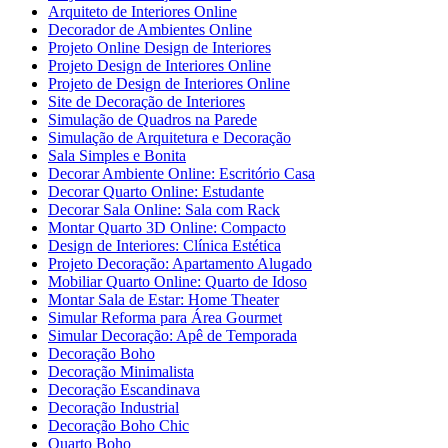
Arquiteto de Interiores Online
Decorador de Ambientes Online
Projeto Online Design de Interiores
Projeto Design de Interiores Online
Projeto de Design de Interiores Online
Site de Decoração de Interiores
Simulação de Quadros na Parede
Simulação de Arquitetura e Decoração
Sala Simples e Bonita
Decorar Ambiente Online: Escritório Casa
Decorar Quarto Online: Estudante
Decorar Sala Online: Sala com Rack
Montar Quarto 3D Online: Compacto
Design de Interiores: Clínica Estética
Projeto Decoração: Apartamento Alugado
Mobiliar Quarto Online: Quarto de Idoso
Montar Sala de Estar: Home Theater
Simular Reforma para Área Gourmet
Simular Decoração: Apê de Temporada
Decoração Boho
Decoração Minimalista
Decoração Escandinava
Decoração Industrial
Decoração Boho Chic
Quarto Boho