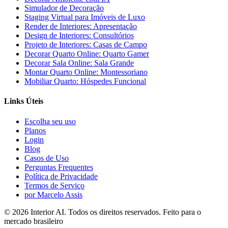
Simulador de Decoração
Staging Virtual para Imóveis de Luxo
Render de Interiores: Apresentação
Design de Interiores: Consultórios
Projeto de Interiores: Casas de Campo
Decorar Quarto Online: Quarto Gamer
Decorar Sala Online: Sala Grande
Montar Quarto Online: Montessoriano
Mobiliar Quarto: Hóspedes Funcional
Links Úteis
Escolha seu uso
Planos
Login
Blog
Casos de Uso
Perguntas Frequentes
Política de Privacidade
Termos de Serviço
por Marcelo Assis
©
2026
Interior AI
. Todos os direitos reservados.
Feito para o
mercado brasileiro