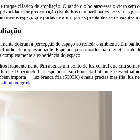
é truque clássico de ampliação. Quando o olho atravessa o vidro sem o
privacidade for preocupação (banheiros compartilhados por várias pesso
m menos espaço que portas de abrir; portas-pivotantes são elegantes ma
pliação
almente dobram a percepção de espaço ao refletir o ambiente. Em banh
fundidade impressionante. Espelhos posicionados para refletir fonte de
ma completamente a experiência do espaço.
s frequentemente têm apenas um ponto de luz central que cria sombras 
fita LED perimetral no espelho ou sob bancada flutuante, e eventualmen
bém importa — luz branca fria (5000K) é mais precisa mas fria; luz ne
cozinha integrada
.