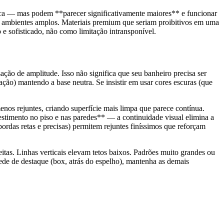
ágica — mas podem **parecer significativamente maiores** e funcionar
r ambientes amplos. Materiais premium que seriam proibitivos em uma
 sofisticado, não como limitação intransponível.
ação de amplitude. Isso não significa que seu banheiro precisa ser
ção) mantendo a base neutra. Se insistir em usar cores escuras (que
os rejuntes, criando superfície mais limpa que parece contínua.
estimento no piso e nas paredes** — a continuidade visual elimina a
ordas retas e precisas) permitem rejuntes finíssimos que reforçam
itas. Linhas verticais elevam tetos baixos. Padrões muito grandes ou
ede de destaque (box, atrás do espelho), mantenha as demais