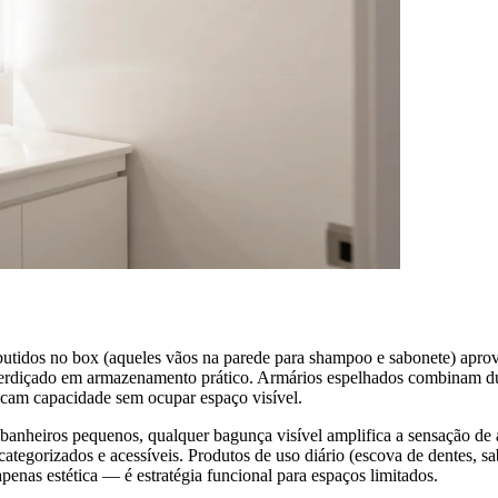
tidos no box (aqueles vãos na parede para shampoo e sabonete) aprovei
esperdiçado em armazenamento prático. Armários espelhados combinam 
licam capacidade sem ocupar espaço visível.
eiros pequenos, qualquer bagunça visível amplifica a sensação de ape
ategorizados e acessíveis. Produtos de uso diário (escova de dentes, sab
enas estética — é estratégia funcional para espaços limitados.