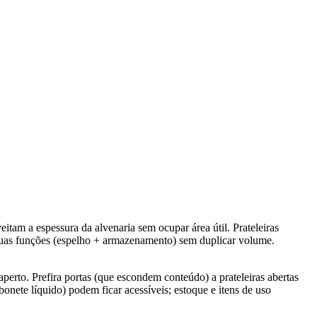
tam a espessura da alvenaria sem ocupar área útil. Prateleiras
duas funções (espelho + armazenamento) sem duplicar volume.
rto. Prefira portas (que escondem conteúdo) a prateleiras abertas
onete líquido) podem ficar acessíveis; estoque e itens de uso