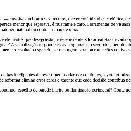
 — envolve quebrar revestimentos, mexer em hidráulica e elétrica, e 
parece menor que esperava, é frustrante e caro. Ferramentas de visua
qualquer material ou contratar mão de obra.
os e elementos que deseja testar, e recebe renders fotorrealistas de cad
lar? A visualização responde essas perguntas em segundos, permitin
amente o resultado esperado, sem margem para interpretações equivoca
olhas inteligentes de revestimentos claros e contínuos, layout otimiz
de reformar elimina erros caros e garante que cada decisão contribua pa
contínuo, espelho de parede inteira ou iluminação perimetral? Conte no