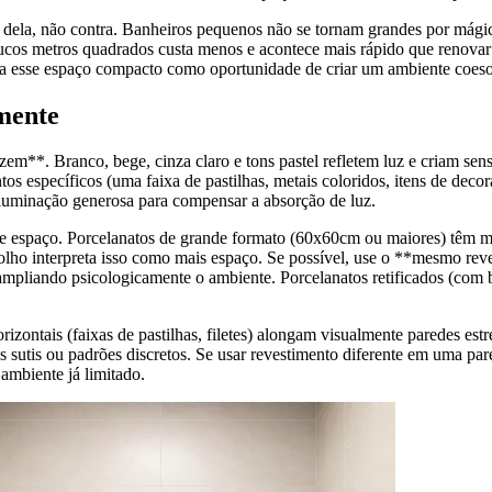
avor dela, não contra. Banheiros pequenos não se tornam grandes por m
oucos metros quadrados custa menos e acontece mais rápido que renova
 esse espaço compacto como oportunidade de criar um ambiente coeso e
mente
em**. Branco, bege, cinza claro e tons pastel refletem luz e criam sens
específicos (uma faixa de pastilhas, metais coloridos, itens de decora
iluminação generosa para compensar a absorção de luz.
 espaço. Porcelanatos de grande formato (60x60cm ou maiores) têm men
 olho interpreta isso como mais espaço. Se possível, use o **mesmo rev
ampliando psicologicamente o ambiente. Porcelanatos retificados (com b
ontais (faixas de pastilhas, filetes) alongam visualmente paredes estre
sutis ou padrões discretos. Se usar revestimento diferente em uma par
ambiente já limitado.