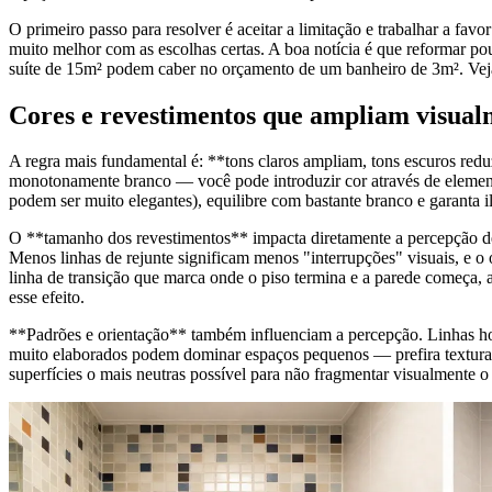
O primeiro passo para resolver é aceitar a limitação e trabalhar a f
muito melhor com as escolhas certas. A boa notícia é que reformar p
suíte de 15m² podem caber no orçamento de um banheiro de 3m². Veja
Cores e revestimentos que ampliam visual
A regra mais fundamental é: **tons claros ampliam, tons escuros reduz
monotonamente branco — você pode introduzir cor através de elementos 
podem ser muito elegantes), equilibre com bastante branco e garanta 
O **tamanho dos revestimentos** impacta diretamente a percepção de
Menos linhas de rejunte significam menos "interrupções" visuais, e o
linha de transição que marca onde o piso termina e a parede começa, 
esse efeito.
**Padrões e orientação** também influenciam a percepção. Linhas horiz
muito elaborados podem dominar espaços pequenos — prefira texturas 
superfícies o mais neutras possível para não fragmentar visualmente o 