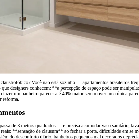
claustrofóbico? Você não está sozinho — apartamentos brasileiros fre
do que designers conhecem: **a percepção de espaço pode ser manipulada
em fazer um banheiro parecer até 40% maior sem mover uma única parede
r reforma.
tamentos
passa de 3 metros quadrados — e precisa acomodar vaso sanitário, lava
reais: **sensação de clausura** ao fechar a porta, dificuldade em se 
Além do desconforto diário, banheiros pequenos mal decorados depreci