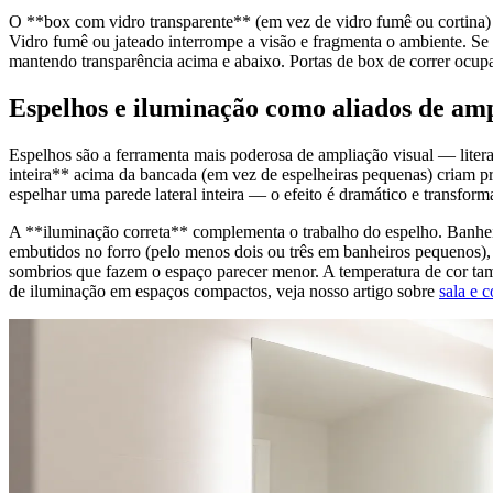
O **box com vidro transparente** (em vez de vidro fumê ou cortina) 
Vidro fumê ou jateado interrompe a visão e fragmenta o ambiente. Se 
mantendo transparência acima e abaixo. Portas de box de correr ocupa
Espelhos e iluminação como aliados de am
Espelhos são a ferramenta mais poderosa de ampliação visual — liter
inteira** acima da bancada (em vez de espelheiras pequenas) criam pro
espelhar uma parede lateral inteira — o efeito é dramático e transfor
A **iluminação correta** complementa o trabalho do espelho. Banheiro
embutidos no forro (pelo menos dois ou três em banheiros pequenos), 
sombrios que fazem o espaço parecer menor. A temperatura de cor tam
de iluminação em espaços compactos, veja nosso artigo sobre
sala e 