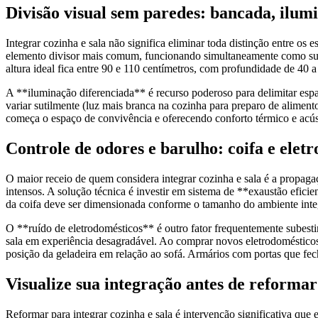
Divisão visual sem paredes: bancada, ilumi
Integrar cozinha e sala não significa eliminar toda distinção entre os
elemento divisor mais comum, funcionando simultaneamente como superf
altura ideal fica entre 90 e 110 centímetros, com profundidade de 40 a
A **iluminação diferenciada** é recurso poderoso para delimitar espaç
variar sutilmente (luz mais branca na cozinha para preparo de aliment
começa o espaço de convivência e oferecendo conforto térmico e acúst
Controle de odores e barulho: coifa e elet
O maior receio de quem considera integrar cozinha e sala é a propagaç
intensos. A solução técnica é investir em sistema de **exaustão eficie
da coifa deve ser dimensionada conforme o tamanho do ambiente integ
O **ruído de eletrodomésticos** é outro fator frequentemente subesti
sala em experiência desagradável. Ao comprar novos eletrodomésticos
posição da geladeira em relação ao sofá. Armários com portas que fe
Visualize sua integração antes de reforma
Reformar para integrar cozinha e sala é intervenção significativa que 