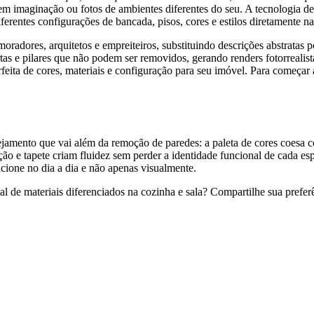
 imaginação ou fotos de ambientes diferentes do seu. A tecnologia de **
ferentes configurações de bancada, pisos, cores e estilos diretamente na
moradores, arquitetos e empreiteiros, substituindo descrições abstrata
rtas e pilares que não podem ser removidos, gerando renders fotorreali
eita de cores, materiais e configuração para seu imóvel. Para começar 
amento que vai além da remoção de paredes: a paleta de cores coesa co
ão e tapete criam fluidez sem perder a identidade funcional de cada esp
cione no dia a dia e não apenas visualmente.
l de materiais diferenciados na cozinha e sala? Compartilhe sua prefer