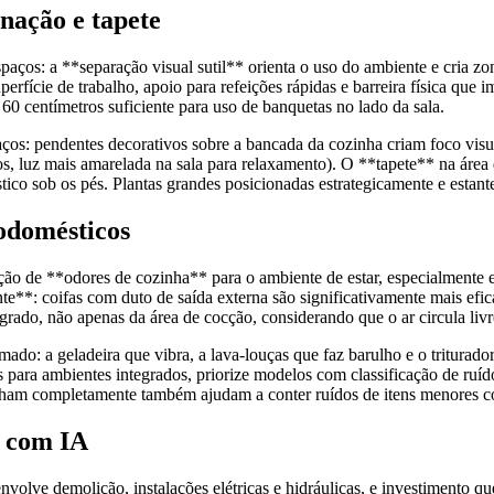
nação e tapete
 espaços: a **separação visual sutil** orienta o uso do ambiente e cria
ície de trabalho, apoio para refeições rápidas e barreira física que i
 60 centímetros suficiente para uso de banquetas no lado da sala.
os: pendentes decorativos sobre a bancada da cozinha criam foco visual 
os, luz mais amarelada na sala para relaxamento). O **tapete** na área 
ico sob os pés. Plantas grandes posicionadas estrategicamente e estant
rodomésticos
ão de **odores de cozinha** para o ambiente de estar, especialmente em 
nte**: coifas com duto de saída externa são significativamente mais efi
rado, não apenas da área de cocção, considerando que o ar circula liv
mado: a geladeira que vibra, a lava-louças que faz barulho e o tritur
 para ambientes integrados, priorize modelos com classificação de ruíd
cham completamente também ajudam a conter ruídos de itens menores com
r com IA
envolve demolição, instalações elétricas e hidráulicas, e investimento qu