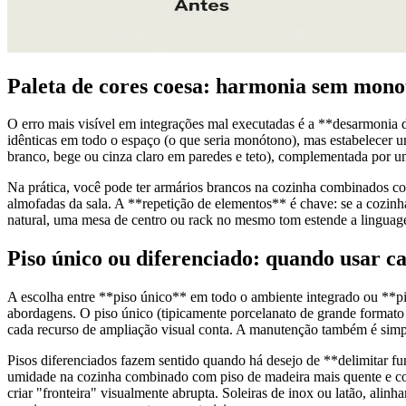
Paleta de cores coesa: harmonia sem mono
O erro mais visível em integrações mal executadas é a **desarmonia d
idênticas em todo o espaço (o que seria monótono), mas estabelecer u
branco, bege ou cinza claro em paredes e teto), complementada por um
Na prática, você pode ter armários brancos na cozinha combinados co
almofadas da sala. A **repetição de elementos** é chave: se a cozin
natural, uma mesa de centro ou rack no mesmo tom estende a linguagem
Piso único ou diferenciado: quando usar c
A escolha entre **piso único** em todo o ambiente integrado ou **pi
abordagens. O piso único (tipicamente porcelanato de grande format
cada recurso de ampliação visual conta. A manutenção também é simpli
Pisos diferenciados fazem sentido quando há desejo de **delimitar fu
umidade na cozinha combinado com piso de madeira mais quente e conf
criar "fronteira" visualmente abrupta. Soleiras de inox ou latão, ali