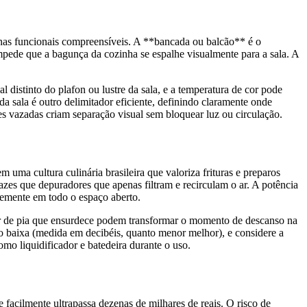
 zonas funcionais compreensíveis. A **bancada ou balcão** é o
mpede que a bagunça da cozinha se espalhe visualmente para a sala. A
distinto do plafon ou lustre da sala, e a temperatura de cor pode
da sala é outro delimitador eficiente, definindo claramente onde
es vazadas criam separação visual sem bloquear luz ou circulação.
uma cultura culinária brasileira que valoriza frituras e preparos
cazes que depuradores que apenas filtram e recirculam o ar. A potência
remente em todo o espaço aberto.
ador de pia que ensurdece podem transformar o momento de descanso na
o baixa (medida em decibéis, quanto menor melhor), e considere a
o liquidificador e batedeira durante o uso.
e facilmente ultrapassa dezenas de milhares de reais. O risco de