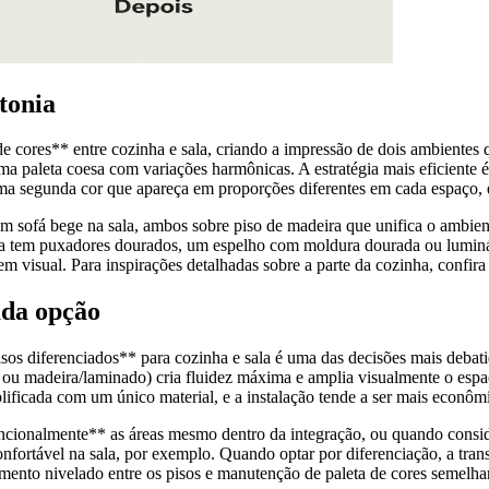
tonia
e cores** entre cozinha e sala, criando a impressão de dois ambientes 
ma paleta coesa com variações harmônicas. A estratégia mais eficiente
a segunda cor que apareça em proporções diferentes em cada espaço, e 
m sofá bege na sala, ambos sobre piso de madeira que unifica o ambie
ha tem puxadores dourados, um espelho com moldura dourada ou luminári
 visual. Para inspirações detalhadas sobre a parte da cozinha, confir
ada opção
sos diferenciados** para cozinha e sala é uma das decisões mais debat
o ou madeira/laminado) cria fluidez máxima e amplia visualmente o esp
ficada com um único material, e a instalação tende a ser mais econômic
ncionalmente** as áreas mesmo dentro da integração, ou quando consider
ortável na sala, por exemplo. Quando optar por diferenciação, a trans
nhamento nivelado entre os pisos e manutenção de paleta de cores semel