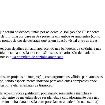
que foram colocados juntos por acidente. A solução não é usar cores
 é definir uma cor base neutra presente em ambos os ambientes (como
pontos de cor de destaque que criem ligação visual entre as áreas.
nte, com detalhes em azul aparecendo nas banquetas da cozinha e nas
a metálica na sala cria conexão; se os armários são de madeira
a nosso
guia completo de cozinha americana
.
idas em projetos de integração, com argumentos válidos para ambas as
aço, sendo especialmente indicado para ambientes compactos onde
a por evitar arremates de transição.
ações práticas justificam: porcelanato resistente a manchas e
ição entre os materiais deve ser planejada cuidadosamente para não
hante (madeira clara na sala com porcelanato amadeirado na cozinha)