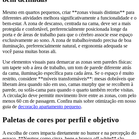
Mesmo em quartos pequenos, criar **zonas visuais distintas** para
diferentes atividades melhora significativamente a funcionalidade e o
bem-estar. A zona de descanso, centrada na cama, deve ser a mais
protegida e confortável, preferencialmente posicionada longe da
porta e de áreas de trabalho para que o cérebro associe esse espaço
exclusivamente ao sono. A zona de trabalho/estudo precisa de boa
iluminação, preferencialmente natural, e ergonomia adequada se
você passa muitas horas ali.
Use elementos visuais para demarcar as zonas sem paredes físicas:
um tapete sob a área de trabalho, um tom de parede diferente atrás
da cama, iluminação específica para cada área. Se o espaço é muito
restrito, considere **móveis transformáveis**: mesas dobráveis que
liberam área quando não em uso, camas murphy que se recolhem à
parede, ou sofás-cama para quando o quarto também recebe visitas.
A circulação deve permitir movimento livre entre as zonas, com pelo
menos 60 cm de passagem. Confira mais sobre otimização em nosso
guia de
decoração apartamento pequeno
.
Paletas de cores por perfil e objetivo
A escolha de cores impacta diretamente no humor e na percepção do
espaço. **Neutros como cinza, bege e branco off-white** são