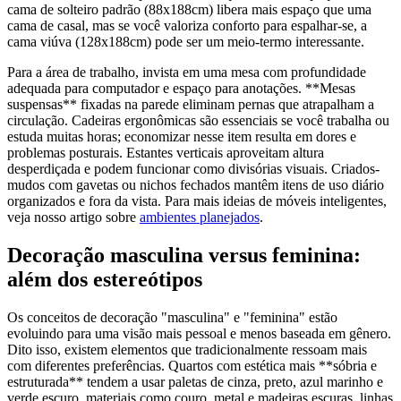
cama de solteiro padrão (88x188cm) libera mais espaço que uma
cama de casal, mas se você valoriza conforto para espalhar-se, a
cama viúva (128x188cm) pode ser um meio-termo interessante.
Para a área de trabalho, invista em uma mesa com profundidade
adequada para computador e espaço para anotações. **Mesas
suspensas** fixadas na parede eliminam pernas que atrapalham a
circulação. Cadeiras ergonômicas são essenciais se você trabalha ou
estuda muitas horas; economizar nesse item resulta em dores e
problemas posturais. Estantes verticais aproveitam altura
desperdiçada e podem funcionar como divisórias visuais. Criados-
mudos com gavetas ou nichos fechados mantêm itens de uso diário
organizados e fora da vista. Para mais ideias de móveis inteligentes,
veja nosso artigo sobre
ambientes planejados
.
Decoração masculina versus feminina:
além dos estereótipos
Os conceitos de decoração "masculina" e "feminina" estão
evoluindo para uma visão mais pessoal e menos baseada em gênero.
Dito isso, existem elementos que tradicionalmente ressoam mais
com diferentes preferências. Quartos com estética mais **sóbria e
estruturada** tendem a usar paletas de cinza, preto, azul marinho e
verde escuro, materiais como couro, metal e madeiras escuras, linhas