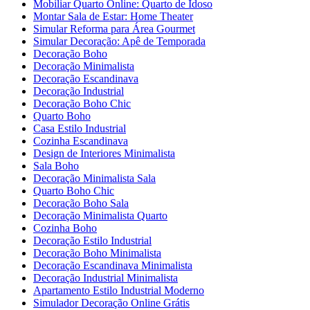
Mobiliar Quarto Online: Quarto de Idoso
Montar Sala de Estar: Home Theater
Simular Reforma para Área Gourmet
Simular Decoração: Apê de Temporada
Decoração Boho
Decoração Minimalista
Decoração Escandinava
Decoração Industrial
Decoração Boho Chic
Quarto Boho
Casa Estilo Industrial
Cozinha Escandinava
Design de Interiores Minimalista
Sala Boho
Decoração Minimalista Sala
Quarto Boho Chic
Decoração Boho Sala
Decoração Minimalista Quarto
Cozinha Boho
Decoração Estilo Industrial
Decoração Boho Minimalista
Decoração Escandinava Minimalista
Decoração Industrial Minimalista
Apartamento Estilo Industrial Moderno
Simulador Decoração Online Grátis