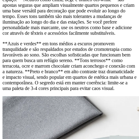
apostas seguras que ampliam visualmente quartos pequenos e criam
uma base versátil para decoração que pode evoluir ao longo do
tempo. Esses tons também são mais tolerantes a mudanças de
iluminação ao longo do dia e das estações. Se você prefere
personalidade mais marcante, use os neutros como base e adicione
cor através de têxteis e acessórios facilmente substituíveis.
**Azuis e verdes** em tons médios a escuros promovem
tranquilidade e são respaldados por estudos de cromoterapia como
favoráveis ao sono. São escolhas sofisticadas que funcionam bem
para quem busca um refúgio sereno. **Tons terrosos** como
terracota, ocre e marrom chocolate criam aconchego e conexão com
a natureza. **Preto e branco** em alto contraste traz dramaticidade
e impacto visual, sendo popular em quartos de estética mais urbana e
contemporânea. O segredo está em manter coerência: limite-se a
uma paleta de 3-4 cores principais para evitar caos visual.