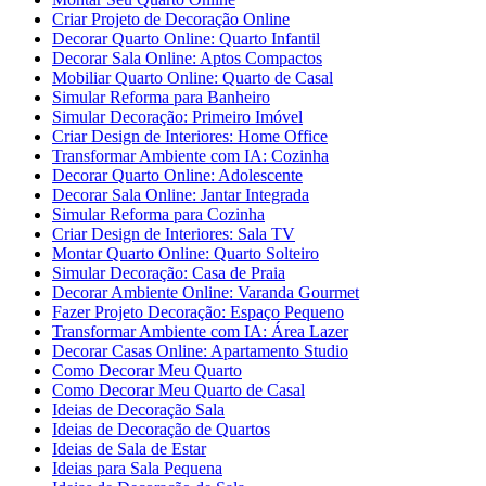
Criar Projeto de Decoração Online
Decorar Quarto Online: Quarto Infantil
Decorar Sala Online: Aptos Compactos
Mobiliar Quarto Online: Quarto de Casal
Simular Reforma para Banheiro
Simular Decoração: Primeiro Imóvel
Criar Design de Interiores: Home Office
Transformar Ambiente com IA: Cozinha
Decorar Quarto Online: Adolescente
Decorar Sala Online: Jantar Integrada
Simular Reforma para Cozinha
Criar Design de Interiores: Sala TV
Montar Quarto Online: Quarto Solteiro
Simular Decoração: Casa de Praia
Decorar Ambiente Online: Varanda Gourmet
Fazer Projeto Decoração: Espaço Pequeno
Transformar Ambiente com IA: Área Lazer
Decorar Casas Online: Apartamento Studio
Como Decorar Meu Quarto
Como Decorar Meu Quarto de Casal
Ideias de Decoração Sala
Ideias de Decoração de Quartos
Ideias de Sala de Estar
Ideias para Sala Pequena