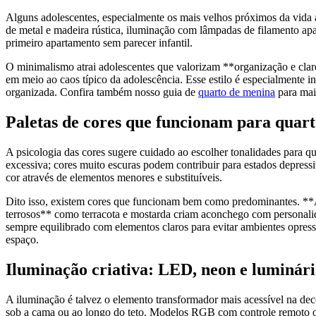
Alguns adolescentes, especialmente os mais velhos próximos da vida ad
de metal e madeira rústica, iluminação com lâmpadas de filamento apar
primeiro apartamento sem parecer infantil.
O minimalismo atrai adolescentes que valorizam **organização e clare
em meio ao caos típico da adolescência. Esse estilo é especialmente i
organizada. Confira também nosso guia de
quarto de menina
para mai
Paletas de cores que funcionam para quart
A psicologia das cores sugere cuidado ao escolher tonalidades para 
excessiva; cores muito escuras podem contribuir para estados depressi
cor através de elementos menores e substituíveis.
Dito isso, existem cores que funcionam bem como predominantes. **A
terrosos** como terracota e mostarda criam aconchego com personalid
sempre equilibrado com elementos claros para evitar ambientes opressi
espaço.
Iluminação criativa: LED, neon e luminári
A iluminação é talvez o elemento transformador mais acessível na dec
sob a cama ou ao longo do teto. Modelos RGB com controle remoto ou p