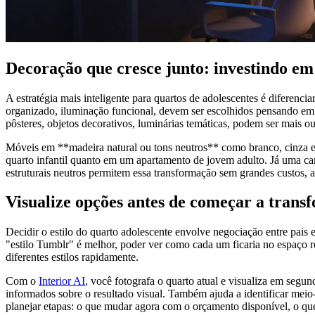
Decoração que cresce junto: investindo em
A estratégia mais inteligente para quartos de adolescentes é diferenc
organizado, iluminação funcional, devem ser escolhidos pensando em 
pôsteres, objetos decorativos, luminárias temáticas, podem ser mais o
Móveis em **madeira natural ou tons neutros** como branco, cinza e 
quarto infantil quanto em um apartamento de jovem adulto. Já uma ca
estruturais neutros permitem essa transformação sem grandes custos, a
Visualize opções antes de começar a trans
Decidir o estilo do quarto adolescente envolve negociação entre pais 
"estilo Tumblr" é melhor, poder ver como cada um ficaria no espaço re
diferentes estilos rapidamente.
Com o
Interior AI
, você fotografa o quarto atual e visualiza em segu
informados sobre o resultado visual. Também ajuda a identificar me
planejar etapas: o que mudar agora com o orçamento disponível, o que