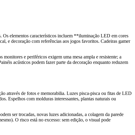
ts. Os elementos característicos incluem **iluminação LED em cores
cal, e decoração com referências aos jogos favoritos. Cadeiras gamer
s monitores e periféricos exigem uma mesa ampla e resistente; a
 Painéis acústicos podem fazer parte da decoração enquanto reduzem
ção através de fotos e memorabilia. Luzes pisca-pisca ou fitas de LED
os. Espelhos com molduras interessantes, plantas naturais ou
l podem ser trocadas, novas luzes adicionadas, a colagem da parede
esmo). O risco está no excesso: sem edição, o visual pode