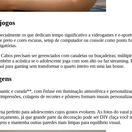
jogos
especialmente os que dedicam tempo significativo a videogames e e-spor
e preto e cores escuras, setup de computador ou console como ponto fo
gatórias.
 Cabos precisam ser gerenciados com canaletas ou braçadeiras; múltiplo
ambém a acústica se o adolescente joga com som alto ou faz streaming.
nal para gaming sem transformar o quarto inteiro em uma lan house.
gens
omantic e curada**, com ênfase em iluminação atmosférica e personaliza
impressões, colagens de recortes e pôsteres formam murais personalizad
torna perfeito para adolescentes cujos gostos evoluem. As fotos do vara
orçamento, já que grande parte da decoração pode ser DIY (faça você m
gens e mantenha outras paredes mais limpas para equilíbrio visual.