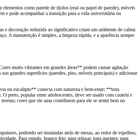
az elementos como parede de tijolos (real ou papel de parede), móveis
em e pode acompanhar a transição para a vida universitária ou
pas e decoração reduzida ao significativo criam um ambiente de calma
paço. A manutenção é simples, a limpeza rápida, e a aparência sempre
**Cores muito vibrantes em grandes áreas** podem causar agitação
nas grandes superfícies (paredes, piso, móveis principais) e adicionar
ia ou eucalipto** conecta com natureza e bem-estar; **tons
O preto, popular entre adolescentes, deve ser usado com cautela e
teorias; cores que ele ama contribuem para ele se sentir bem no
ulares, podendo ser instaladas atrás de mesas, ao redor de espelhos,
idade. Para estudo, branco frio; para relaxar, tons quentes; para