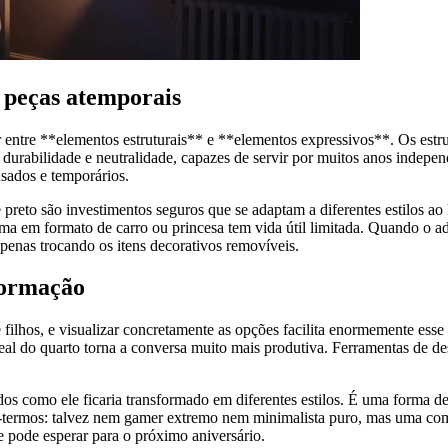
 peças atemporais
iar entre **elementos estruturais** e **elementos expressivos**. Os est
durabilidade e neutralidade, capazes de servir por muitos anos indepen
usados e temporários.
preto são investimentos seguros que se adaptam a diferentes estilos 
ma em formato de carro ou princesa tem vida útil limitada. Quando o a
penas trocando os itens decorativos removíveis.
formação
e filhos, e visualizar concretamente as opções facilita enormemente ess
al do quarto torna a conversa muito mais produtiva. Ferramentas de des
ndos como ele ficaria transformado em diferentes estilos. É uma forma 
io-termos: talvez nem gamer extremo nem minimalista puro, mas uma com
 pode esperar para o próximo aniversário.