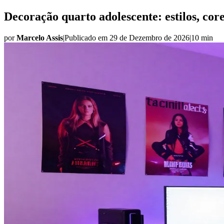
Decoração quarto adolescente: estilos, core
por
Marcelo Assis
|
Publicado em
29 de Dezembro de 2026
|
10 min