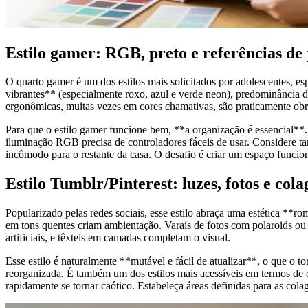
Estilo gamer: RGB, preto e referências de 
O quarto gamer é um dos estilos mais solicitados por adolescentes, 
vibrantes** (especialmente roxo, azul e verde neon), predominância d
ergonômicas, muitas vezes em cores chamativas, são praticamente obri
Para que o estilo gamer funcione bem, **a organização é essencial**.
iluminação RGB precisa de controladores fáceis de usar. Considere t
incômodo para o restante da casa. O desafio é criar um espaço funcio
Estilo Tumblr/Pinterest: luzes, fotos e cola
Popularizado pelas redes sociais, esse estilo abraça uma estética **r
em tons quentes criam ambientação. Varais de fotos com polaroids ou 
artificiais, e têxteis em camadas completam o visual.
Esse estilo é naturalmente **mutável e fácil de atualizar**, o que o 
reorganizada. É também um dos estilos mais acessíveis em termos de 
rapidamente se tornar caótico. Estabeleça áreas definidas para as cola