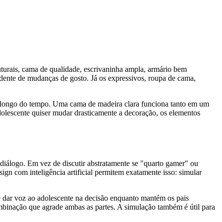
ruturais, cama de qualidade, escrivaninha ampla, armário bem
dente de mudanças de gosto. Já os expressivos, roupa de cama,
ao longo do tempo. Uma cama de madeira clara funciona tanto em um
dolescente quiser mudar drasticamente a decoração, os elementos
e diálogo. Em vez de discutir abstratamente se "quarto gamer" ou
ign com inteligência artificial permitem exatamente isso: simular
de dar voz ao adolescente na decisão enquanto mantém os pais
binação que agrade ambas as partes. A simulação também é útil para