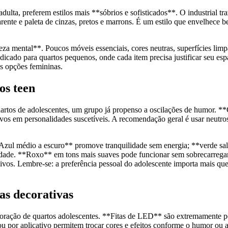
ulta, preferem estilos mais **sóbrios e sofisticados**. O industrial tr
ente e paleta de cinzas, pretos e marrons. É um estilo que envelhece b
za mental**. Poucos móveis essenciais, cores neutras, superfícies lim
ndicado para quartos pequenos, onde cada item precisa justificar seu es
s opções femininas.
os teen
quartos de adolescentes, um grupo já propenso a oscilações de humor. 
vos em personalidades suscetíveis. A recomendação geral é usar neutros 
zul médio a escuro** promove tranquilidade sem energia; **verde salv
ade. **Roxo** em tons mais suaves pode funcionar sem sobrecarregar. 
vos. Lembre-se: a preferência pessoal do adolescente importa mais que 
as decorativas
oração de quartos adolescentes. **Fitas de LED** são extremamente pop
or aplicativo permitem trocar cores e efeitos conforme o humor ou ativ