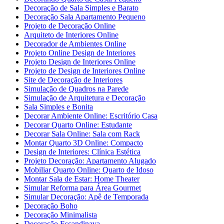
Decoração de Sala Simples e Barato
Decoração Sala Apartamento Pequeno
Projeto de Decoração Online
Arquiteto de Interiores Online
Decorador de Ambientes Online
Projeto Online Design de Interiores
Projeto Design de Interiores Online
Projeto de Design de Interiores Online
Site de Decoração de Interiores
Simulação de Quadros na Parede
Simulação de Arquitetura e Decoração
Sala Simples e Bonita
Decorar Ambiente Online: Escritório Casa
Decorar Quarto Online: Estudante
Decorar Sala Online: Sala com Rack
Montar Quarto 3D Online: Compacto
Design de Interiores: Clínica Estética
Projeto Decoração: Apartamento Alugado
Mobiliar Quarto Online: Quarto de Idoso
Montar Sala de Estar: Home Theater
Simular Reforma para Área Gourmet
Simular Decoração: Apê de Temporada
Decoração Boho
Decoração Minimalista
Decoração Escandinava