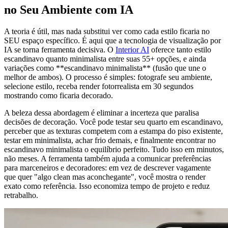
no Seu Ambiente com IA
A teoria é útil, mas nada substitui ver como cada estilo ficaria no
SEU espaço específico. É aqui que a tecnologia de visualização por
IA se torna ferramenta decisiva. O
Interior AI
oferece tanto estilo
escandinavo quanto minimalista entre suas 55+ opções, e ainda
variações como **escandinavo minimalista** (fusão que une o
melhor de ambos). O processo é simples: fotografe seu ambiente,
selecione estilo, receba render fotorrealista em 30 segundos
mostrando como ficaria decorado.
A beleza dessa abordagem é eliminar a incerteza que paralisa
decisões de decoração. Você pode testar seu quarto em escandinavo,
perceber que as texturas competem com a estampa do piso existente,
testar em minimalista, achar frio demais, e finalmente encontrar no
escandinavo minimalista o equilíbrio perfeito. Tudo isso em minutos,
não meses. A ferramenta também ajuda a comunicar preferências
para marceneiros e decoradores: em vez de descrever vagamente
que quer "algo clean mas aconchegante", você mostra o render
exato como referência. Isso economiza tempo de projeto e reduz
retrabalho.