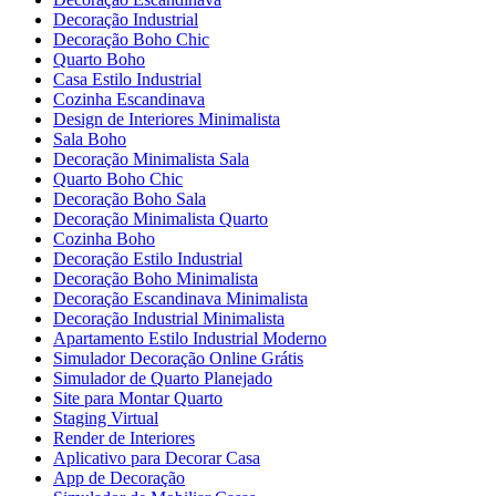
Decoração Industrial
Decoração Boho Chic
Quarto Boho
Casa Estilo Industrial
Cozinha Escandinava
Design de Interiores Minimalista
Sala Boho
Decoração Minimalista Sala
Quarto Boho Chic
Decoração Boho Sala
Decoração Minimalista Quarto
Cozinha Boho
Decoração Estilo Industrial
Decoração Boho Minimalista
Decoração Escandinava Minimalista
Decoração Industrial Minimalista
Apartamento Estilo Industrial Moderno
Simulador Decoração Online Grátis
Simulador de Quarto Planejado
Site para Montar Quarto
Staging Virtual
Render de Interiores
Aplicativo para Decorar Casa
App de Decoração