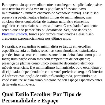
Para quem não quer escolher entre aconchego e simplicidade, existe
uma terceira via cada vez mais popular: o **escandinavo
minimalista** (também chamado de Scandi-Minimal). Essa fusão
preserva a paleta neutra e linhas limpas do minimalismo, mas
adiciona doses controladas de texturas naturais e elementos
orgânicos característicos do escandinavo. O resultado é ambiente
sereno que não parece frio ou desabitado. Segundo dados do
Pinterest Predicts
, buscas por termos relacionados a essa fusão
cresceram exponencialmente nos últimos anos.
Na prática, o escandinavo minimalista se traduz em escolhas
específicas: sofá de linhas retas mas com almofadas texturizadas;
paredes brancas mas com uma estante de madeira clara como ponto
focal; iluminação clean mas com temperatura de cor quente;
presença de plantas como único elemento decorativo além dos
móveis essenciais. É o minimalismo humanizado, ou o escandinavo
disciplinado, dependendo de como você preferir enxergar. O Interior
AI oferece essa opção de estilo pré-configurada, permitindo que
você visualize se essa fusão funciona no seu espaço específico antes
de investir em móveis.
Qual Estilo Escolher Por Tipo de
Personalidade e Espaço