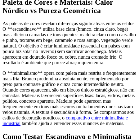
Paleta de Cores e Materiais: Calor
Nórdico vs Pureza Geométrica
As paletas de cores revelam diferenças significativas entre os estilos.
O **escandinavo** utiliza base clara (branco, cinza claro, bege)
mas adiciona camadas de tons quentes: madeira clara como carvalho
e pinho, texturas em bege, caramelo e rosa antigo, vegetação verde
natural. O objetivo é criar luminosidade (essencial em países com
pouca luz solar no inverno) sem sacrificar aconchego. Metais
aparecem em dourado fosco ou cobre, nunca cromado frio. O
resultado é ambiente que parece abraçar quem entra.
O **minimalismo** opera com paleta mais restrita e frequentemente
mais fria. Branco predomina absolutamente, complementado por
preto para contraste gráfico e cinza como intermediário neutro.
Quando cores aparecem, são em blocos únicos estratégicos, não em
camadas. Materiais favorecem superfícies lisas: lacas, vidros, metais
polidos, concreto aparente. Madeira pode aparecer, mas
frequentemente em tons mais escuros ou tratamentos que suavizam
veios naturais. A textura é secundária à forma. Se compararmos aos
estilos de decoração nordicos, o
comparativo entre minimalista e
industrial
também ajuda a entender essas nuances de materiais.
Como Testar Escandinavo e Minimalista