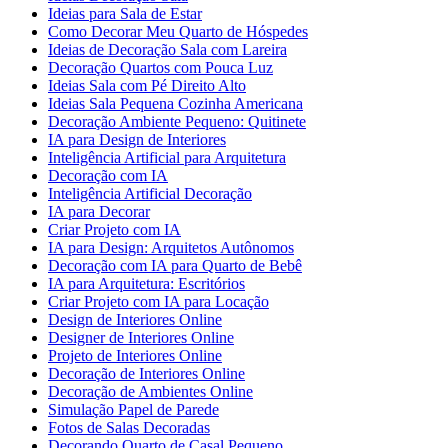
Ideias para Sala de Estar
Como Decorar Meu Quarto de Hóspedes
Ideias de Decoração Sala com Lareira
Decoração Quartos com Pouca Luz
Ideias Sala com Pé Direito Alto
Ideias Sala Pequena Cozinha Americana
Decoração Ambiente Pequeno: Quitinete
IA para Design de Interiores
Inteligência Artificial para Arquitetura
Decoração com IA
Inteligência Artificial Decoração
IA para Decorar
Criar Projeto com IA
IA para Design: Arquitetos Autônomos
Decoração com IA para Quarto de Bebê
IA para Arquitetura: Escritórios
Criar Projeto com IA para Locação
Design de Interiores Online
Designer de Interiores Online
Projeto de Interiores Online
Decoração de Interiores Online
Decoração de Ambientes Online
Simulação Papel de Parede
Fotos de Salas Decoradas
Decorando Quarto de Casal Pequeno