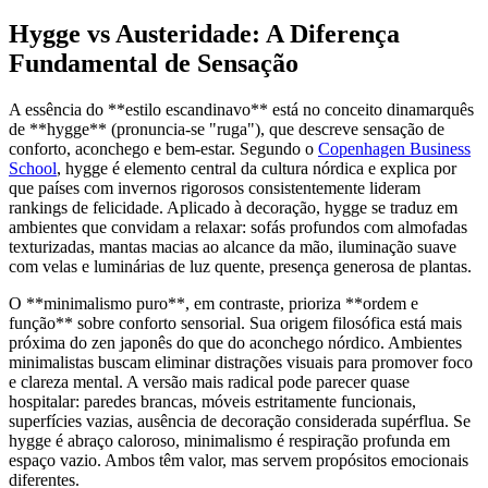
Hygge vs Austeridade: A Diferença
Fundamental de Sensação
A essência do **estilo escandinavo** está no conceito dinamarquês
de **hygge** (pronuncia-se "ruga"), que descreve sensação de
conforto, aconchego e bem-estar. Segundo o
Copenhagen Business
School
, hygge é elemento central da cultura nórdica e explica por
que países com invernos rigorosos consistentemente lideram
rankings de felicidade. Aplicado à decoração, hygge se traduz em
ambientes que convidam a relaxar: sofás profundos com almofadas
texturizadas, mantas macias ao alcance da mão, iluminação suave
com velas e luminárias de luz quente, presença generosa de plantas.
O **minimalismo puro**, em contraste, prioriza **ordem e
função** sobre conforto sensorial. Sua origem filosófica está mais
próxima do zen japonês do que do aconchego nórdico. Ambientes
minimalistas buscam eliminar distrações visuais para promover foco
e clareza mental. A versão mais radical pode parecer quase
hospitalar: paredes brancas, móveis estritamente funcionais,
superfícies vazias, ausência de decoração considerada supérflua. Se
hygge é abraço caloroso, minimalismo é respiração profunda em
espaço vazio. Ambos têm valor, mas servem propósitos emocionais
diferentes.