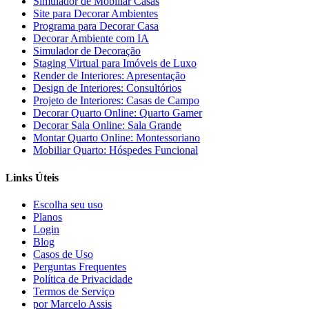
Simulador de Mobiliar Casas
Site para Decorar Ambientes
Programa para Decorar Casa
Decorar Ambiente com IA
Simulador de Decoração
Staging Virtual para Imóveis de Luxo
Render de Interiores: Apresentação
Design de Interiores: Consultórios
Projeto de Interiores: Casas de Campo
Decorar Quarto Online: Quarto Gamer
Decorar Sala Online: Sala Grande
Montar Quarto Online: Montessoriano
Mobiliar Quarto: Hóspedes Funcional
Links Úteis
Escolha seu uso
Planos
Login
Blog
Casos de Uso
Perguntas Frequentes
Política de Privacidade
Termos de Serviço
por Marcelo Assis