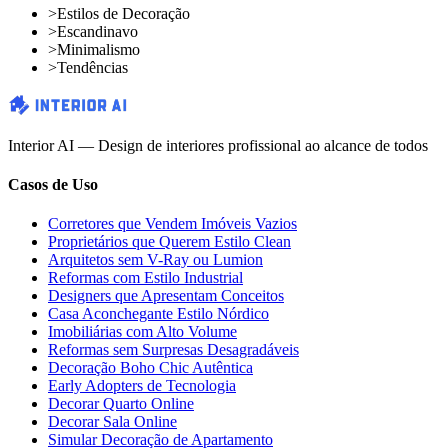
>
Estilos de Decoração
>
Escandinavo
>
Minimalismo
>
Tendências
Interior AI — Design de interiores profissional ao alcance de todos
Casos de Uso
Corretores que Vendem Imóveis Vazios
Proprietários que Querem Estilo Clean
Arquitetos sem V-Ray ou Lumion
Reformas com Estilo Industrial
Designers que Apresentam Conceitos
Casa Aconchegante Estilo Nórdico
Imobiliárias com Alto Volume
Reformas sem Surpresas Desagradáveis
Decoração Boho Chic Autêntica
Early Adopters de Tecnologia
Decorar Quarto Online
Decorar Sala Online
Simular Decoração de Apartamento