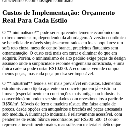
característicos com dosagem controlada.
Custos de Implementação: Orçamento
Real Para Cada Estilo
O **minimalismo** pode ser surpreendentemente econômico ou
extremamente caro, dependendo da abordagem. A versão econômica
se beneficia de móveis simples encontrados em lojas populares: um
sofá reto cinza, mesa de centro branca, prateleiras flutuantes sem
ornamentação. O custo está mais em curar e eliminar do que em
adquirir. Porém, o minimalismo de alto padrão exige peças de design
assinado onde a simplicidade esconde engenharia sofisticada, e uma
única cadeira pode custar R$10.000. A economia vem de comprar
menos peças, mas cada peça precisa ser impecável.
O **industrial** tende a ser mais previsível em custos. Elementos
estruturais como tijolo aparente ou concreto podem já existir no
imóvel (especialmente em construções mais antigas ou industriais
convertidos) ou podem ser simulados com revestimentos a partir de
R$50/m². Móveis de ferro e madeira rústica têm faixa ampla de
preços, desde opções em antiquários e brechós até peças artesanais
sob medida. A iluminação industrial é relativamente acessível, com
pendentes de estilo fábrica encontrados por R$200-500. O couro
representa investimento maior, mas sofás em material sintético que