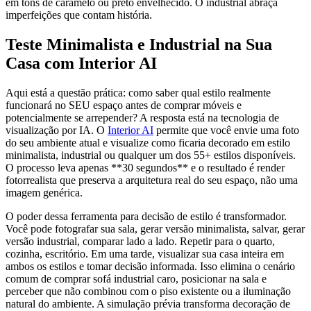
em tons de caramelo ou preto envelhecido. O industrial abraça
imperfeições que contam história.
Teste Minimalista e Industrial na Sua
Casa com Interior AI
Aqui está a questão prática: como saber qual estilo realmente
funcionará no SEU espaço antes de comprar móveis e
potencialmente se arrepender? A resposta está na tecnologia de
visualização por IA. O
Interior AI
permite que você envie uma foto
do seu ambiente atual e visualize como ficaria decorado em estilo
minimalista, industrial ou qualquer um dos 55+ estilos disponíveis.
O processo leva apenas **30 segundos** e o resultado é render
fotorrealista que preserva a arquitetura real do seu espaço, não uma
imagem genérica.
O poder dessa ferramenta para decisão de estilo é transformador.
Você pode fotografar sua sala, gerar versão minimalista, salvar, gerar
versão industrial, comparar lado a lado. Repetir para o quarto,
cozinha, escritório. Em uma tarde, visualizar sua casa inteira em
ambos os estilos e tomar decisão informada. Isso elimina o cenário
comum de comprar sofá industrial caro, posicionar na sala e
perceber que não combinou com o piso existente ou a iluminação
natural do ambiente. A simulação prévia transforma decoração de