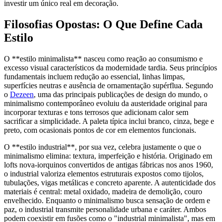
investir um único real em decoração.
Filosofias Opostas: O Que Define Cada
Estilo
O **estilo minimalista** nasceu como reação ao consumismo e
excesso visual característicos da modernidade tardia. Seus princípios
fundamentais incluem redução ao essencial, linhas limpas,
superfícies neutras e ausência de ornamentação supérflua. Segundo
o
Dezeen
, uma das principais publicações de design do mundo, o
minimalismo contemporâneo evoluiu da austeridade original para
incorporar texturas e tons terrosos que adicionam calor sem
sacrificar a simplicidade. A paleta típica inclui branco, cinza, bege e
preto, com ocasionais pontos de cor em elementos funcionais.
O **estilo industrial**, por sua vez, celebra justamente o que o
minimalismo elimina: textura, imperfeição e história. Originado em
lofts nova-iorquinos convertidos de antigas fábricas nos anos 1960,
o industrial valoriza elementos estruturais expostos como tijolos,
tubulações, vigas metálicas e concreto aparente. A autenticidade dos
materiais é central: metal oxidado, madeira de demolição, couro
envelhecido. Enquanto o minimalismo busca sensação de ordem e
paz, o industrial transmite personalidade urbana e caráter. Ambos
podem coexistir em fusões como o "industrial minimalista", mas em