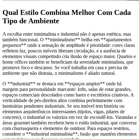
Qual Estilo Combina Melhor Com Cada
Tipo de Ambiente
A escolha entre minimalista e industrial não é apenas estética, mas
também funcional. O **minimalismo** brilha em **apartamentos
pequenos** onde a sensação de amplitude é prioridade: cores claras
refletem luz, poucos móveis liberam circulação, e a ausência de
elementos visuais competindo cria ilusão de espaço maior. Quartos e
home offices também se beneficiam da serenidade minimalista, que
promove foco e descanso. Se você trabalha em casa e precisa de
ambiente que não distraia, o minimalismo é aliado natural.
O **industrial** se destaca em **espaços amplos** onde há
margem para personalidade marcante: lofts, salas de estar grandes,
espaços comerciais descolados como bares e escritórios criativos. A
verticalidade de pés-direitos altos combina perfeitamente com
luminárias pendentes industriais. Se seu imóvel tem história ou
elementos arquitetônicos interessantes (tijolos, vigas, pilares de
concreto), o industrial os valoriza em vez de escondê-los. Varandas e
áreas gourmet também recebem bem o estilo industrial, que conversa
com churrasqueira e elementos de outdoor. Para espaços restritos,
considere o **industrial minimalista**, fusão que mantém elementos