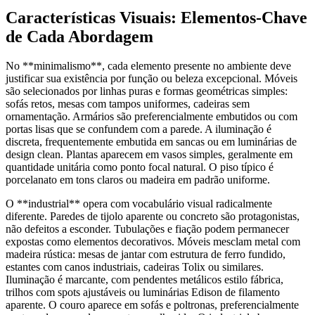
Características Visuais: Elementos-Chave
de Cada Abordagem
No **minimalismo**, cada elemento presente no ambiente deve
justificar sua existência por função ou beleza excepcional. Móveis
são selecionados por linhas puras e formas geométricas simples:
sofás retos, mesas com tampos uniformes, cadeiras sem
ornamentação. Armários são preferencialmente embutidos ou com
portas lisas que se confundem com a parede. A iluminação é
discreta, frequentemente embutida em sancas ou em luminárias de
design clean. Plantas aparecem em vasos simples, geralmente em
quantidade unitária como ponto focal natural. O piso típico é
porcelanato em tons claros ou madeira em padrão uniforme.
O **industrial** opera com vocabulário visual radicalmente
diferente. Paredes de tijolo aparente ou concreto são protagonistas,
não defeitos a esconder. Tubulações e fiação podem permanecer
expostas como elementos decorativos. Móveis mesclam metal com
madeira rústica: mesas de jantar com estrutura de ferro fundido,
estantes com canos industriais, cadeiras Tolix ou similares.
Iluminação é marcante, com pendentes metálicos estilo fábrica,
trilhos com spots ajustáveis ou luminárias Edison de filamento
aparente. O couro aparece em sofás e poltronas, preferencialmente