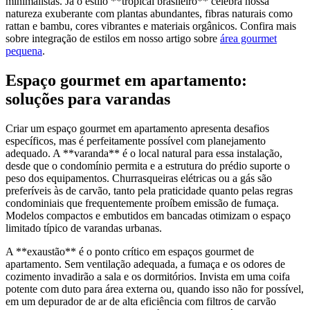
minimalistas. Já o estilo **tropical brasileiro** celebra nossa
natureza exuberante com plantas abundantes, fibras naturais como
rattan e bambu, cores vibrantes e materiais orgânicos. Confira mais
sobre integração de estilos em nosso artigo sobre
área gourmet
pequena
.
Espaço gourmet em apartamento:
soluções para varandas
Criar um espaço gourmet em apartamento apresenta desafios
específicos, mas é perfeitamente possível com planejamento
adequado. A **varanda** é o local natural para essa instalação,
desde que o condomínio permita e a estrutura do prédio suporte o
peso dos equipamentos. Churrasqueiras elétricas ou a gás são
preferíveis às de carvão, tanto pela praticidade quanto pelas regras
condominiais que frequentemente proíbem emissão de fumaça.
Modelos compactos e embutidos em bancadas otimizam o espaço
limitado típico de varandas urbanas.
A **exaustão** é o ponto crítico em espaços gourmet de
apartamento. Sem ventilação adequada, a fumaça e os odores de
cozimento invadirão a sala e os dormitórios. Invista em uma coifa
potente com duto para área externa ou, quando isso não for possível,
em um depurador de ar de alta eficiência com filtros de carvão