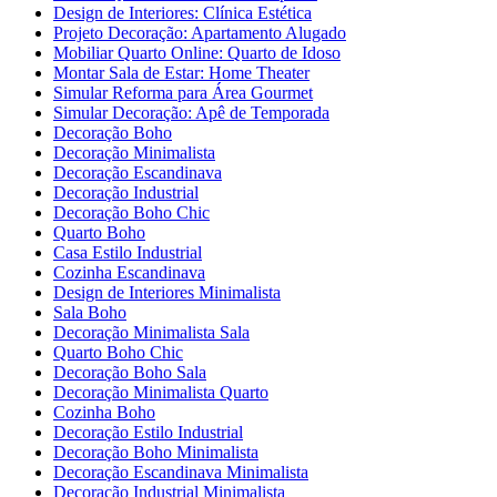
Design de Interiores: Clínica Estética
Projeto Decoração: Apartamento Alugado
Mobiliar Quarto Online: Quarto de Idoso
Montar Sala de Estar: Home Theater
Simular Reforma para Área Gourmet
Simular Decoração: Apê de Temporada
Decoração Boho
Decoração Minimalista
Decoração Escandinava
Decoração Industrial
Decoração Boho Chic
Quarto Boho
Casa Estilo Industrial
Cozinha Escandinava
Design de Interiores Minimalista
Sala Boho
Decoração Minimalista Sala
Quarto Boho Chic
Decoração Boho Sala
Decoração Minimalista Quarto
Cozinha Boho
Decoração Estilo Industrial
Decoração Boho Minimalista
Decoração Escandinava Minimalista
Decoração Industrial Minimalista