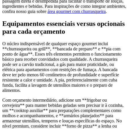
passagem direta e desimpedida para facilitar o transporte de louças,
ingredientes e bebidas. Para inspirações de como integrar ambientes,
confira nosso guia sobre
área gourmet com churrasqueira
.
Equipamentos essenciais versus opcionais
para cada orçamento
O núcleo indispensável de qualquer espaço gourmet inclui
**churrasqueira ou grill**, **bancada de preparo** e **pia com
ponto de água**. Esses três elementos permitem o funcionamento
básico para receber convidados com qualidade. A churrasqueira
pode ser a carvão tradicional, a gás para maior praticidade, ou
elétrica para apartamentos com restrições de fumaça. A bancada
deve ter pelo menos 60 centímetros de profundidade e superfície
resistente a calor e umidade. A pia, preferencialmente com cuba
funda, facilita a lavagem de utensílios maiores e o preparo de
alimentos.
Com orçamento intermediário, adicione um **frigobar ou
cervejeira** para manter bebidas geladas sem precisar ir à cozinha,
um **cooktop auxiliar** para preparações complementares como
molhos e acompanhamentos, e **armários planejados** para
armazenar utensílios, temperos e louças específicas do espaço. No
nível premium, considere incluir **forno de pizza** a lenha ou