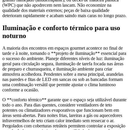
(WPC) que não apodrecem nem lascam. Não economize na
qualidade dos materiais externos; peças de baixa qualidade
deterioram rapidamente e acabam saindo mais caras no longo prazo.
Iluminação e conforto térmico para uso
noturno
A maioria dos encontros em espaços gourmet acontece no final de
tarde e à noite, tornando o **projeto de iluminação** essencial para
o sucesso do ambiente. Planeje diferentes níveis de luz: iluminação
geral para circulação segura, iluminação de tarefa focada nas áreas
de preparo e churrasqueira, e iluminação ambiente para criar
atmosfera acolhedora. Pendentes sobre a mesa principal, arandelas
nas paredes e fitas de LED em sancas ou sob as bancadas formam
uma combinação versátil que permite ajustar o clima luminoso
conforme a ocasião.
O **conforto térmico** garante que o espaço seja utilizável durante
todo o ano. Para dias quentes, considere ventiladores de teto
potentes ou climatizadores evaporativos que funcionam bem em
áreas semi-abertas. Para noites frias, lareiras a gás ou aquecedores
infravermelhos de teto criam calor imediato sem ressecar o ar.
Pergolados com coberturas retráteis permitem controlar a exposição