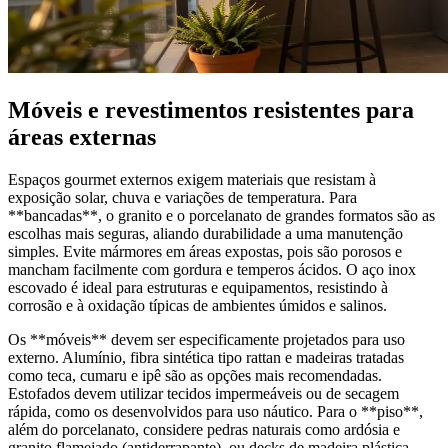
Móveis e revestimentos resistentes para
áreas externas
Espaços gourmet externos exigem materiais que resistam à
exposição solar, chuva e variações de temperatura. Para
**bancadas**, o granito e o porcelanato de grandes formatos são as
escolhas mais seguras, aliando durabilidade a uma manutenção
simples. Evite mármores em áreas expostas, pois são porosos e
mancham facilmente com gordura e temperos ácidos. O aço inox
escovado é ideal para estruturas e equipamentos, resistindo à
corrosão e à oxidação típicas de ambientes úmidos e salinos.
Os **móveis** devem ser especificamente projetados para uso
externo. Alumínio, fibra sintética tipo rattan e madeiras tratadas
como teca, cumaru e ipê são as opções mais recomendadas.
Estofados devem utilizar tecidos impermeáveis ou de secagem
rápida, como os desenvolvidos para uso náutico. Para o **piso**,
além do porcelanato, considere pedras naturais como ardósia e
granito flamejado (antiderrapante), ou decks de madeira plástica