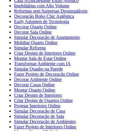
Casa Aconchegante Estilo Nórdico
Imobiliárias com Alto Volume
Reformas sem Surpresas Desagradáveis
Decoração Boho Chic Autêntica
Early Adopters de Tecnologia
Decorar Quarto Online
Decorar Sala Online
Simular Decoração de Apartamento
Mobiliar Quarto Online
Simular Reforma
Criar Design de Interiores Online
Montar Sala de Estar Online
Transformar Ambiente com IA
Simular Quadro na Parede
Fazer Projeto de Decoração Online
Decorar Ambiente Online
Decorar Casas Online
Montar Quarto Online
Criar Design de Interiores
Criar Design de Quartos Online
Projetar Interiores Online
Simular Decoração de Casa
Simular Decoração de Sala
Simular Decoração de Ambientes
Fazer Projeto de Interiores Online