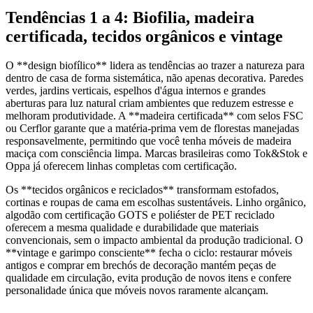
Tendências 1 a 4: Biofilia, madeira
certificada, tecidos orgânicos e vintage
O **design biofílico** lidera as tendências ao trazer a natureza para
dentro de casa de forma sistemática, não apenas decorativa. Paredes
verdes, jardins verticais, espelhos d'água internos e grandes
aberturas para luz natural criam ambientes que reduzem estresse e
melhoram produtividade. A **madeira certificada** com selos FSC
ou Cerflor garante que a matéria-prima vem de florestas manejadas
responsavelmente, permitindo que você tenha móveis de madeira
maciça com consciência limpa. Marcas brasileiras como Tok&Stok e
Oppa já oferecem linhas completas com certificação.
Os **tecidos orgânicos e reciclados** transformam estofados,
cortinas e roupas de cama em escolhas sustentáveis. Linho orgânico,
algodão com certificação GOTS e poliéster de PET reciclado
oferecem a mesma qualidade e durabilidade que materiais
convencionais, sem o impacto ambiental da produção tradicional. O
**vintage e garimpo consciente** fecha o ciclo: restaurar móveis
antigos e comprar em brechós de decoração mantém peças de
qualidade em circulação, evita produção de novos itens e confere
personalidade única que móveis novos raramente alcançam.