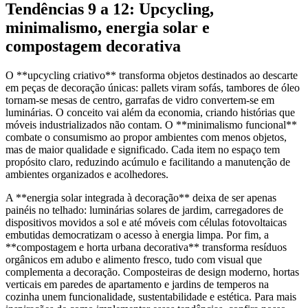
Tendências 9 a 12: Upcycling,
minimalismo, energia solar e
compostagem decorativa
O **upcycling criativo** transforma objetos destinados ao descarte
em peças de decoração únicas: pallets viram sofás, tambores de óleo
tornam-se mesas de centro, garrafas de vidro convertem-se em
luminárias. O conceito vai além da economia, criando histórias que
móveis industrializados não contam. O **minimalismo funcional**
combate o consumismo ao propor ambientes com menos objetos,
mas de maior qualidade e significado. Cada item no espaço tem
propósito claro, reduzindo acúmulo e facilitando a manutenção de
ambientes organizados e acolhedores.
A **energia solar integrada à decoração** deixa de ser apenas
painéis no telhado: luminárias solares de jardim, carregadores de
dispositivos movidos a sol e até móveis com células fotovoltaicas
embutidas democratizam o acesso à energia limpa. Por fim, a
**compostagem e horta urbana decorativa** transforma resíduos
orgânicos em adubo e alimento fresco, tudo com visual que
complementa a decoração. Composteiras de design moderno, hortas
verticais em paredes de apartamento e jardins de temperos na
cozinha unem funcionalidade, sustentabilidade e estética. Para mais