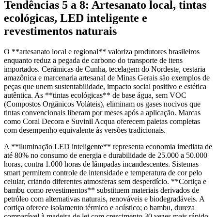
Tendências 5 a 8: Artesanato local, tintas
ecológicas, LED inteligente e
revestimentos naturais
O **artesanato local e regional** valoriza produtores brasileiros
enquanto reduz a pegada de carbono do transporte de itens
importados. Cerâmicas de Cunha, tecelagem do Nordeste, cestaria
amazônica e marcenaria artesanal de Minas Gerais são exemplos de
peças que unem sustentabilidade, impacto social positivo e estética
autêntica. As **tintas ecológicas** de base água, sem VOC
(Compostos Orgânicos Voláteis), eliminam os gases nocivos que
tintas convencionais liberam por meses após a aplicação. Marcas
como Coral Decora e Suvinil Acqua oferecem paletas completas
com desempenho equivalente às versões tradicionais.
A **iluminação LED inteligente** representa economia imediata de
até 80% no consumo de energia e durabilidade de 25.000 a 50.000
horas, contra 1.000 horas de lâmpadas incandescentes. Sistemas
smart permitem controle de intensidade e temperatura de cor pelo
celular, criando diferentes atmosferas sem desperdício. **Cortiça e
bambu como revestimentos** substituem materiais derivados de
petróleo com alternativas naturais, renováveis e biodegradáveis. A
cortiça oferece isolamento térmico e acústico; o bambu, dureza
comparável à madeira de lei com crescimento 30 vezes mais rápido.