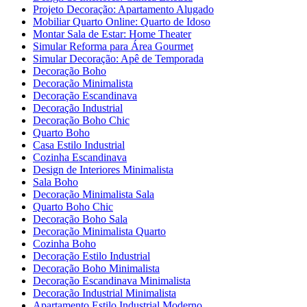
Projeto Decoração: Apartamento Alugado
Mobiliar Quarto Online: Quarto de Idoso
Montar Sala de Estar: Home Theater
Simular Reforma para Área Gourmet
Simular Decoração: Apê de Temporada
Decoração Boho
Decoração Minimalista
Decoração Escandinava
Decoração Industrial
Decoração Boho Chic
Quarto Boho
Casa Estilo Industrial
Cozinha Escandinava
Design de Interiores Minimalista
Sala Boho
Decoração Minimalista Sala
Quarto Boho Chic
Decoração Boho Sala
Decoração Minimalista Quarto
Cozinha Boho
Decoração Estilo Industrial
Decoração Boho Minimalista
Decoração Escandinava Minimalista
Decoração Industrial Minimalista
Apartamento Estilo Industrial Moderno