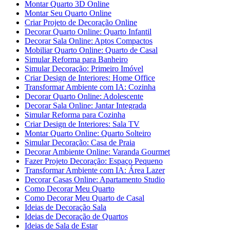
Montar Quarto 3D Online
Montar Seu Quarto Online
Criar Projeto de Decoração Online
Decorar Quarto Online: Quarto Infantil
Decorar Sala Online: Aptos Compactos
Mobiliar Quarto Online: Quarto de Casal
Simular Reforma para Banheiro
Simular Decoração: Primeiro Imóvel
Criar Design de Interiores: Home Office
Transformar Ambiente com IA: Cozinha
Decorar Quarto Online: Adolescente
Decorar Sala Online: Jantar Integrada
Simular Reforma para Cozinha
Criar Design de Interiores: Sala TV
Montar Quarto Online: Quarto Solteiro
Simular Decoração: Casa de Praia
Decorar Ambiente Online: Varanda Gourmet
Fazer Projeto Decoração: Espaço Pequeno
Transformar Ambiente com IA: Área Lazer
Decorar Casas Online: Apartamento Studio
Como Decorar Meu Quarto
Como Decorar Meu Quarto de Casal
Ideias de Decoração Sala
Ideias de Decoração de Quartos
Ideias de Sala de Estar