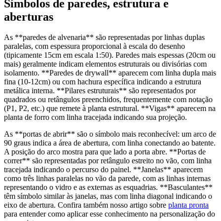
Símbolos de paredes, estrutura e
aberturas
As **paredes de alvenaria** são representadas por linhas duplas
paralelas, com espessura proporcional à escala do desenho
(tipicamente 15cm em escala 1:50). Paredes mais espessas (20cm ou
mais) geralmente indicam elementos estruturais ou divisórias com
isolamento. **Paredes de drywall** aparecem com linha dupla mais
fina (10-12cm) ou com hachura específica indicando a estrutura
metálica interna. **Pilares estruturais** são representados por
quadrados ou retângulos preenchidos, frequentemente com notação
(P1, P2, etc.) que remete à planta estrutural. **Vigas** aparecem na
planta de forro com linha tracejada indicando sua projeção.
As **portas de abrir** são o símbolo mais reconhecível: um arco de
90 graus indica a área de abertura, com linha conectando ao batente.
A posição do arco mostra para que lado a porta abre. **Portas de
correr** são representadas por retângulo estreito no vão, com linha
tracejada indicando o percurso do painel. **Janelas** aparecem
como três linhas paralelas no vão da parede, com as linhas internas
representando o vidro e as externas as esquadrias. **Basculantes**
têm símbolo similar às janelas, mas com linha diagonal indicando o
eixo de abertura. Confira também nosso artigo sobre
planta pronta
para entender como aplicar esse conhecimento na personalização do