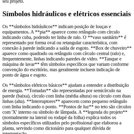
seu projeto.
Símbolos hidráulicos e elétricos essenciais
Os **símbolos hidráulicos** indicam posição de louças e
equipamentos. A **pia** aparece como retângulo com círculo
indicando cuba, podendo ter linha de ralo. O **vaso sanitário** é
representado por forma oval ou retangular característica, com
conexão à parede indicando a saída de esgoto. **Box de chuveiro**
aparece como quadrado ou retângulo com círculo central (ralo) e,
frequentemente, linhas indicando paredes de vidro. **Tanque e
máquina de lavar** têm símbolos específicos que variam conforme
convenção do escritório, mas geralmente incluem indicação de
ponto de água e esgoto.
Os **símbolos elétricos básicos** ajudam a entender a distribuição
de energia. **Tomadas** são representadas por semicírculo na
parede (baixa), círculo com linha (média altura) ou círculo com duas
linhas (alta). **Interruptores** aparecem como pequeno retângulo
com linha indicando o ponto. **Pontos de luz** no teto são círculos
com 'X' interno ou símbolo de lâmpada. A **legenda do projeto**
(normalmente na lateral ou rodapé da folha) explica todos os
símbolos específicos utilizados pelo profissional que elaborou a
planta, servindo como dicionário para qualquer dúvida de
interpretação.