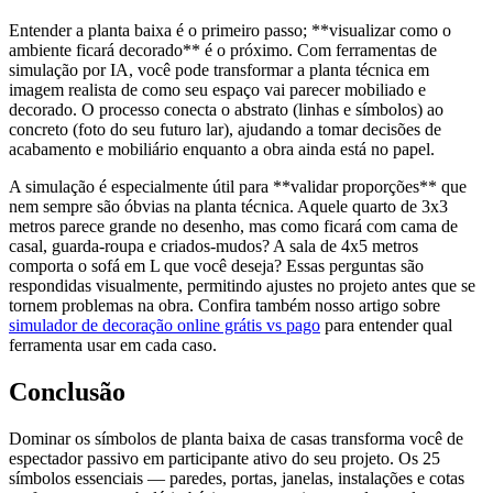
Entender a planta baixa é o primeiro passo; **visualizar como o
ambiente ficará decorado** é o próximo. Com ferramentas de
simulação por IA, você pode transformar a planta técnica em
imagem realista de como seu espaço vai parecer mobiliado e
decorado. O processo conecta o abstrato (linhas e símbolos) ao
concreto (foto do seu futuro lar), ajudando a tomar decisões de
acabamento e mobiliário enquanto a obra ainda está no papel.
A simulação é especialmente útil para **validar proporções** que
nem sempre são óbvias na planta técnica. Aquele quarto de 3x3
metros parece grande no desenho, mas como ficará com cama de
casal, guarda-roupa e criados-mudos? A sala de 4x5 metros
comporta o sofá em L que você deseja? Essas perguntas são
respondidas visualmente, permitindo ajustes no projeto antes que se
tornem problemas na obra. Confira também nosso artigo sobre
simulador de decoração online grátis vs pago
para entender qual
ferramenta usar em cada caso.
Conclusão
Dominar os símbolos de planta baixa de casas transforma você de
espectador passivo em participante ativo do seu projeto. Os 25
símbolos essenciais — paredes, portas, janelas, instalações e cotas