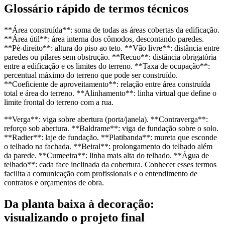
Glossário rápido de termos técnicos
**Área construída**: soma de todas as áreas cobertas da edificação.
**Área útil**: área interna dos cômodos, descontando paredes.
**Pé-direito**: altura do piso ao teto. **Vão livre**: distância entre
paredes ou pilares sem obstrução. **Recuo**: distância obrigatória
entre a edificação e os limites do terreno. **Taxa de ocupação**:
percentual máximo do terreno que pode ser construído.
**Coeficiente de aproveitamento**: relação entre área construída
total e área do terreno. **Alinhamento**: linha virtual que define o
limite frontal do terreno com a rua.
**Verga**: viga sobre abertura (porta/janela). **Contraverga**:
reforço sob abertura. **Baldrame**: viga de fundação sobre o solo.
**Radier**: laje de fundação. **Platibanda**: mureta que esconde
o telhado na fachada. **Beiral**: prolongamento do telhado além
da parede. **Cumeeira**: linha mais alta do telhado. **Água de
telhado**: cada face inclinada da cobertura. Conhecer esses termos
facilita a comunicação com profissionais e o entendimento de
contratos e orçamentos de obra.
Da planta baixa à decoração:
visualizando o projeto final