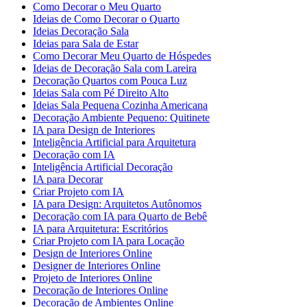
Como Decorar o Meu Quarto
Ideias de Como Decorar o Quarto
Ideias Decoração Sala
Ideias para Sala de Estar
Como Decorar Meu Quarto de Hóspedes
Ideias de Decoração Sala com Lareira
Decoração Quartos com Pouca Luz
Ideias Sala com Pé Direito Alto
Ideias Sala Pequena Cozinha Americana
Decoração Ambiente Pequeno: Quitinete
IA para Design de Interiores
Inteligência Artificial para Arquitetura
Decoração com IA
Inteligência Artificial Decoração
IA para Decorar
Criar Projeto com IA
IA para Design: Arquitetos Autônomos
Decoração com IA para Quarto de Bebê
IA para Arquitetura: Escritórios
Criar Projeto com IA para Locação
Design de Interiores Online
Designer de Interiores Online
Projeto de Interiores Online
Decoração de Interiores Online
Decoração de Ambientes Online