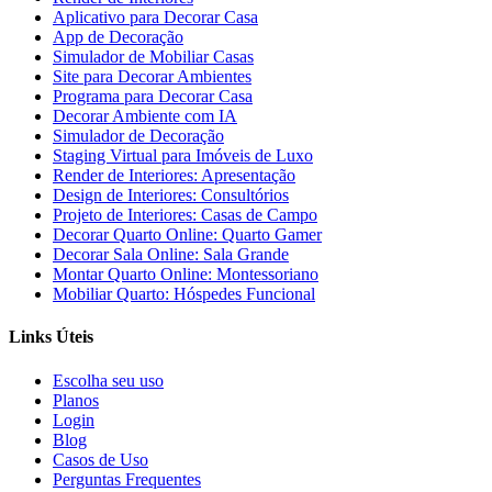
Aplicativo para Decorar Casa
App de Decoração
Simulador de Mobiliar Casas
Site para Decorar Ambientes
Programa para Decorar Casa
Decorar Ambiente com IA
Simulador de Decoração
Staging Virtual para Imóveis de Luxo
Render de Interiores: Apresentação
Design de Interiores: Consultórios
Projeto de Interiores: Casas de Campo
Decorar Quarto Online: Quarto Gamer
Decorar Sala Online: Sala Grande
Montar Quarto Online: Montessoriano
Mobiliar Quarto: Hóspedes Funcional
Links Úteis
Escolha seu uso
Planos
Login
Blog
Casos de Uso
Perguntas Frequentes