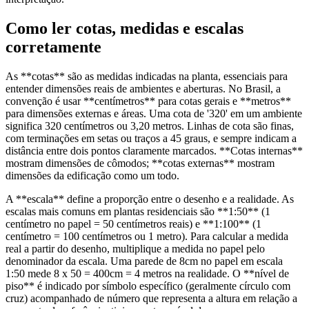
Como ler cotas, medidas e escalas
corretamente
As **cotas** são as medidas indicadas na planta, essenciais para
entender dimensões reais de ambientes e aberturas. No Brasil, a
convenção é usar **centímetros** para cotas gerais e **metros**
para dimensões externas e áreas. Uma cota de '320' em um ambiente
significa 320 centímetros ou 3,20 metros. Linhas de cota são finas,
com terminações em setas ou traços a 45 graus, e sempre indicam a
distância entre dois pontos claramente marcados. **Cotas internas**
mostram dimensões de cômodos; **cotas externas** mostram
dimensões da edificação como um todo.
A **escala** define a proporção entre o desenho e a realidade. As
escalas mais comuns em plantas residenciais são **1:50** (1
centímetro no papel = 50 centímetros reais) e **1:100** (1
centímetro = 100 centímetros ou 1 metro). Para calcular a medida
real a partir do desenho, multiplique a medida no papel pelo
denominador da escala. Uma parede de 8cm no papel em escala
1:50 mede 8 x 50 = 400cm = 4 metros na realidade. O **nível de
piso** é indicado por símbolo específico (geralmente círculo com
cruz) acompanhado de número que representa a altura em relação a