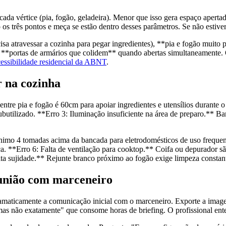
cada vértice (pia, fogão, geladeira). Menor que isso gera espaço apertad
os três pontos e meça se estão dentro desses parâmetros. Se não estive
isa atravessar a cozinha para pegar ingredientes), **pia e fogão muit
e **portas de armários que colidem** quando abertas simultaneamente. O
cessibilidade residencial da ABNT
.
r na cozinha
e pia e fogão é 60cm para apoiar ingredientes e utensílios durante o 
utilizado. **Erro 3: Iluminação insuficiente na área de preparo.** B
imo 4 tomadas acima da bancada para eletrodomésticos de uso frequen
ica. **Erro 6: Falta de ventilação para cooktop.** Coifa ou depurador sã
lta sujidade.** Rejunte branco próximo ao fogão exige limpeza constante
eunião com marceneiro
ramaticamente a comunicação inicial com o marceneiro. Exporte a image
 mas não exatamente" que consome horas de briefing. O profissional ent