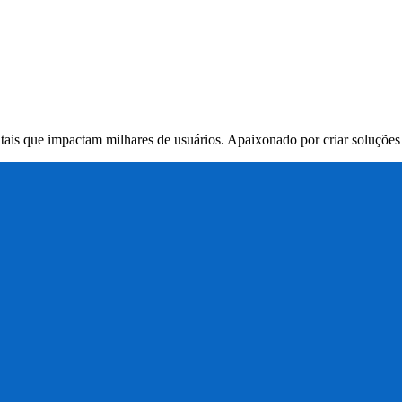
itais que impactam milhares de usuários. Apaixonado por criar soluçõe