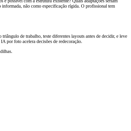
s é possível com a estrutura existente? Quais adaptações seriam
 informada, não como especificação rígida. O profissional tem
iângulo de trabalho, teste diferentes layouts antes de decidir, e leve
A por foto acelera decisões de redecoração.
dilhas.