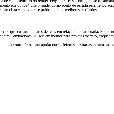
ica de cada elemento do render. Pergunte: "Essa configuração de armário
amento por outro?" Use o render como ponto de partida para negociação
ação clara com expertise prática gera os melhores resultados.
erros que custam milhares de reais em refação de marcenaria. Foque no tr
neiro. Simuladores 3D servem melhor para projetos do zero, enquanto I
he nos comentários para ajudar outros leitores a evitar as mesmas arma