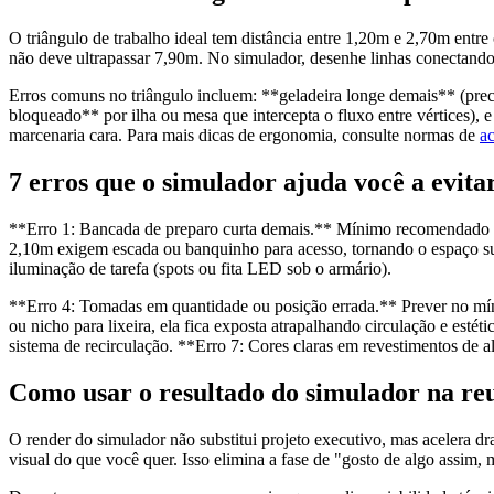
O triângulo de trabalho ideal tem distância entre 1,20m e 2,70m entre 
não deve ultrapassar 7,90m. No simulador, desenhe linhas conectando 
Erros comuns no triângulo incluem: **geladeira longe demais** (prec
bloqueado** por ilha ou mesa que intercepta o fluxo entre vértices), 
marcenaria cara. Para mais dicas de ergonomia, consulte normas de
a
7 erros que o simulador ajuda você a evita
**Erro 1: Bancada de preparo curta demais.** Mínimo recomendado entr
2,10m exigem escada ou banquinho para acesso, tornando o espaço sub
iluminação de tarefa (spots ou fita LED sob o armário).
**Erro 4: Tomadas em quantidade ou posição errada.** Prever no mín
ou nicho para lixeira, ela fica exposta atrapalhando circulação e estét
sistema de recirculação. **Erro 7: Cores claras em revestimentos de a
Como usar o resultado do simulador na r
O render do simulador não substitui projeto executivo, mas acelera d
visual do que você quer. Isso elimina a fase de "gosto de algo assim,