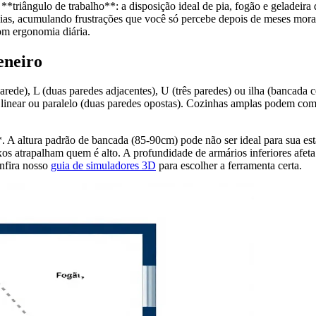
e **triângulo de trabalho**: a disposição ideal de pia, fogão e gelade
 dias, acumulando frustrações que você só percebe depois de meses moran
om ergonomia diária.
eneiro
parede), L (duas paredes adjacentes), U (três paredes) ou ilha (bancad
inear ou paralelo (duas paredes opostas). Cozinhas amplas podem compor
 A altura padrão de bancada (85-90cm) pode não ser ideal para sua est
os atrapalham quem é alto. A profundidade de armários inferiores afeta 
onfira nosso
guia de simuladores 3D
para escolher a ferramenta certa.