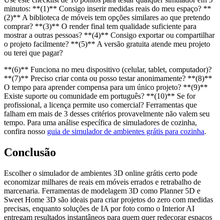
minutos: **(1)** Consigo inserir medidas reais do meu espaço? **
(2)** A biblioteca de móveis tem opções similares ao que pretendo
comprar? **(3)** O render final tem qualidade suficiente para
mostrar a outras pessoas? **(4)** Consigo exportar ou compartilhar
o projeto facilmente? **(5)** A versão gratuita atende meu projeto
ou terei que pagar?
**(6)** Funciona no meu dispositivo (celular, tablet, computador)?
**(7)** Preciso criar conta ou posso testar anonimamente? **(8)**
O tempo para aprender compensa para um único projeto? **(9)**
Existe suporte ou comunidade em português? **(10)** Se for
profissional, a licença permite uso comercial? Ferramentas que
falham em mais de 3 desses critérios provavelmente não valem seu
tempo. Para uma análise específica de simuladores de cozinha,
confira nosso
guia de simulador de ambientes grátis para cozinha
.
Conclusão
Escolher o simulador de ambientes 3D online grátis certo pode
economizar milhares de reais em móveis errados e retrabalho de
marcenaria. Ferramentas de modelagem 3D como Planner 5D e
Sweet Home 3D são ideais para criar projetos do zero com medidas
precisas, enquanto soluções de IA por foto como o Interior AI
entregam resultados instantâneos para quem quer redecorar espaços