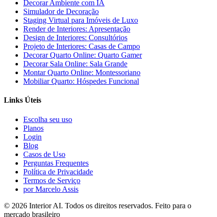
Decorar Ambiente com IA
Simulador de Decoração
Staging Virtual para Imóveis de Luxo
Render de Interiores: Apresentação
Design de Interiores: Consultórios
Projeto de Interiores: Casas de Campo
Decorar Quarto Online: Quarto Gamer
Decorar Sala Online: Sala Grande
Montar Quarto Online: Montessoriano
Mobiliar Quarto: Hóspedes Funcional
Links Úteis
Escolha seu uso
Planos
Login
Blog
Casos de Uso
Perguntas Frequentes
Política de Privacidade
Termos de Serviço
por Marcelo Assis
©
2026
Interior AI
. Todos os direitos reservados.
Feito para o
mercado brasileiro