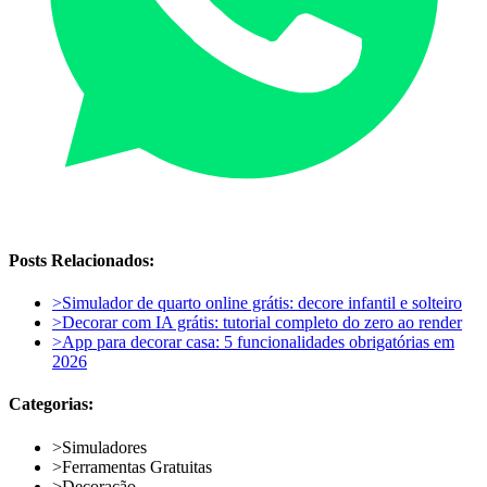
Posts Relacionados:
>
Simulador de quarto online grátis: decore infantil e solteiro
>
Decorar com IA grátis: tutorial completo do zero ao render
>
App para decorar casa: 5 funcionalidades obrigatórias em
2026
Categorias:
>
Simuladores
>
Ferramentas Gratuitas
>
Decoração