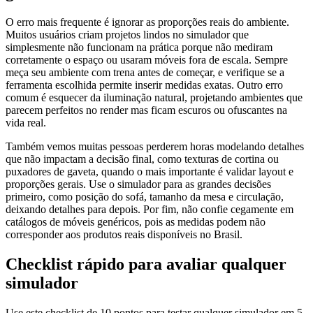
O erro mais frequente é ignorar as proporções reais do ambiente.
Muitos usuários criam projetos lindos no simulador que
simplesmente não funcionam na prática porque não mediram
corretamente o espaço ou usaram móveis fora de escala. Sempre
meça seu ambiente com trena antes de começar, e verifique se a
ferramenta escolhida permite inserir medidas exatas. Outro erro
comum é esquecer da iluminação natural, projetando ambientes que
parecem perfeitos no render mas ficam escuros ou ofuscantes na
vida real.
Também vemos muitas pessoas perderem horas modelando detalhes
que não impactam a decisão final, como texturas de cortina ou
puxadores de gaveta, quando o mais importante é validar layout e
proporções gerais. Use o simulador para as grandes decisões
primeiro, como posição do sofá, tamanho da mesa e circulação,
deixando detalhes para depois. Por fim, não confie cegamente em
catálogos de móveis genéricos, pois as medidas podem não
corresponder aos produtos reais disponíveis no Brasil.
Checklist rápido para avaliar qualquer
simulador
Use este checklist de 10 pontos para testar qualquer simulador em 5