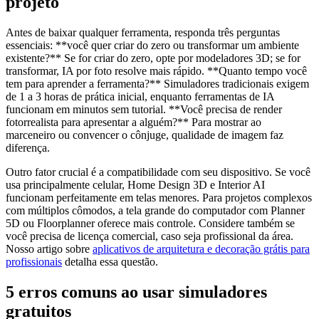
projeto
Antes de baixar qualquer ferramenta, responda três perguntas
essenciais: **você quer criar do zero ou transformar um ambiente
existente?** Se for criar do zero, opte por modeladores 3D; se for
transformar, IA por foto resolve mais rápido. **Quanto tempo você
tem para aprender a ferramenta?** Simuladores tradicionais exigem
de 1 a 3 horas de prática inicial, enquanto ferramentas de IA
funcionam em minutos sem tutorial. **Você precisa de render
fotorrealista para apresentar a alguém?** Para mostrar ao
marceneiro ou convencer o cônjuge, qualidade de imagem faz
diferença.
Outro fator crucial é a compatibilidade com seu dispositivo. Se você
usa principalmente celular, Home Design 3D e Interior AI
funcionam perfeitamente em telas menores. Para projetos complexos
com múltiplos cômodos, a tela grande do computador com Planner
5D ou Floorplanner oferece mais controle. Considere também se
você precisa de licença comercial, caso seja profissional da área.
Nosso artigo sobre
aplicativos de arquitetura e decoração grátis para
profissionais
detalha essa questão.
5 erros comuns ao usar simuladores
gratuitos