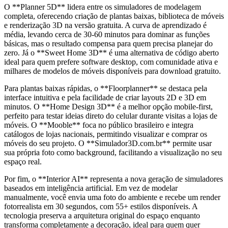
O **Planner 5D** lidera entre os simuladores de modelagem
completa, oferecendo criação de plantas baixas, biblioteca de móveis
e renderização 3D na versão gratuita. A curva de aprendizado é
média, levando cerca de 30-60 minutos para dominar as funções
básicas, mas o resultado compensa para quem precisa planejar do
zero. Já o **Sweet Home 3D** é uma alternativa de código aberto
ideal para quem prefere software desktop, com comunidade ativa e
milhares de modelos de móveis disponíveis para download gratuito.
Para plantas baixas rápidas, o **Floorplanner** se destaca pela
interface intuitiva e pela facilidade de criar layouts 2D e 3D em
minutos. O **Home Design 3D** é a melhor opção mobile-first,
perfeito para testar ideias direto do celular durante visitas a lojas de
móveis. O **Mooble** foca no público brasileiro e integra
catálogos de lojas nacionais, permitindo visualizar e comprar os
móveis do seu projeto. O **Simulador3D.com.br** permite usar
sua própria foto como background, facilitando a visualização no seu
espaço real.
Por fim, o **Interior AI** representa a nova geração de simuladores
baseados em inteligência artificial. Em vez de modelar
manualmente, você envia uma foto do ambiente e recebe um render
fotorrealista em 30 segundos, com 55+ estilos disponíveis. A
tecnologia preserva a arquitetura original do espaço enquanto
transforma completamente a decoração, ideal para quem quer