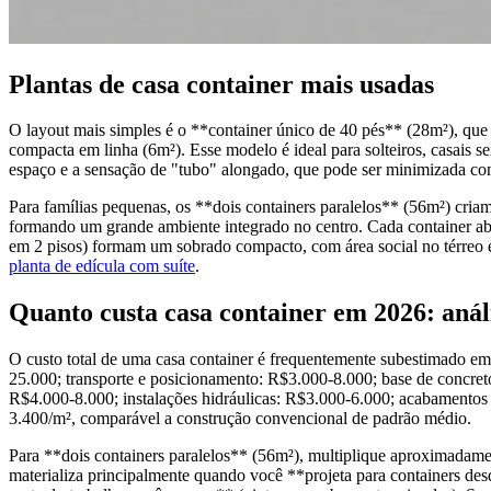
Plantas de casa container mais usadas
O layout mais simples é o **container único de 40 pés** (28m²), que f
compacta em linha (6m²). Esse modelo é ideal para solteiros, casais s
espaço e a sensação de "tubo" alongado, que pode ser minimizada com 
Para famílias pequenas, os **dois containers paralelos** (56m²) criam
formando um grande ambiente integrado no centro. Cada container abri
em 2 pisos) formam um sobrado compacto, com área social no térreo e
planta de edícula com suíte
.
Quanto custa casa container em 2026: análi
O custo total de uma casa container é frequentemente subestimado e
25.000; transporte e posicionamento: R$3.000-8.000; base de concreto:
R$4.000-8.000; instalações hidráulicas: R$3.000-6.000; acabamentos 
3.400/m², comparável a construção convencional de padrão médio.
Para **dois containers paralelos** (56m²), multiplique aproximadame
materializa principalmente quando você **projeta para containers de