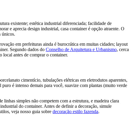
ra existente; estética industrial diferenciada; facilidade de
orar e aprecia design industrial, casa container é opção atraente. O
s únicos.
rovação em prefeituras ainda é burocrática em muitas cidades; layout
ntainer. Segundo dados do
Conselho de Arquitetura e Urbanismo
, cerca
 local antes de comprar o container.
orcelanato cimentício, tubulações elétricas em eletrodutos aparentes,
l puro é intenso demais para você, suavize com plantas (muito verde
 linhas simples não competem com a estrutura, e madeira clara
industrial do container. Antes de definir a decoração, simule
stilos, veja nosso guia sobre
decoração estilo fazenda
.