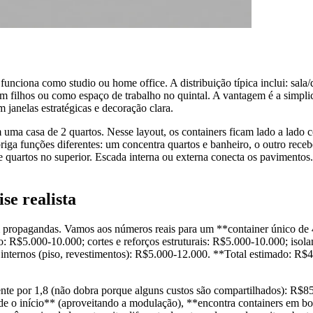
unciona como studio ou home office. A distribuição típica inclui: sala
em filhos ou como espaço de trabalho no quintal. A vantagem é a simpli
janelas estratégicas e decoração clara.
 uma casa de 2 quartos. Nesse layout, os containers ficam lado a lado c
ga funções diferentes: um concentra quartos e banheiro, o outro receb
 quartos no superior. Escada interna ou externa conecta os pavimentos
se realista
m propagandas. Vamos aos números reais para um **container único de
 R$5.000-10.000; cortes e reforços estruturais: R$5.000-10.000; isolam
internos (piso, revestimentos): R$5.000-12.000. **Total estimado: R$
nte por 1,8 (não dobra porque alguns custos são compartilhados): R$8
sde o início** (aproveitando a modulação), **encontra containers em b