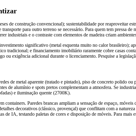
ntizar
 de construção convencional); sustentabilidade por reaproveitar estrutu
e transporte para outro terreno se necessário. Para quem tem pressa de m
correr industriais e o contraste com elementos de madeira criam ambiente
vestimento significativo (metal esquenta muito no calor brasileiro); ap
blico tradicional; e financiamento imobiliário raramente cobre casas co
o ou exigência adicional durante o licenciamento. Pesquise a legislação
des de metal aparente (tratado e pintado), piso de concreto polido ou p
tes de alumínio e spots pretos complementam a atmosfera. Se industria
mofadas) e iluminação quente (2700K).
containers. Paredes brancas ampliam a sensação de espaço, móveis de
detalhes decorativos (clássico, provençal) que conflitam com a natureza 
tas de IA, testando paletas de cores e disposição de móveis. Para mais e