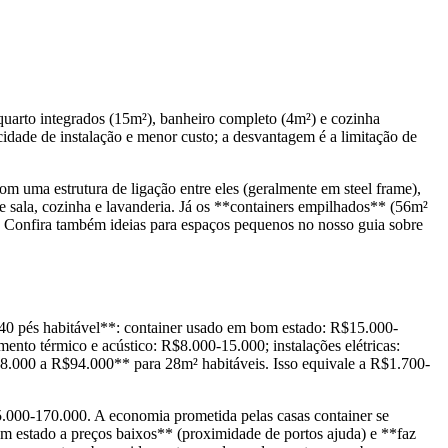
/quarto integrados (15m²), banheiro completo (4m²) e cozinha
cidade de instalação e menor custo; a desvantagem é a limitação de
om uma estrutura de ligação entre eles (geralmente em steel frame),
e sala, cozinha e lavanderia. Já os **containers empilhados** (56m²
. Confira também ideias para espaços pequenos no nosso guia sobre
 40 pés habitável**: container usado em bom estado: R$15.000-
ento térmico e acústico: R$8.000-15.000; instalações elétricas:
48.000 a R$94.000** para 28m² habitáveis. Isso equivale a R$1.700-
5.000-170.000. A economia prometida pelas casas container se
om estado a preços baixos** (proximidade de portos ajuda) e **faz