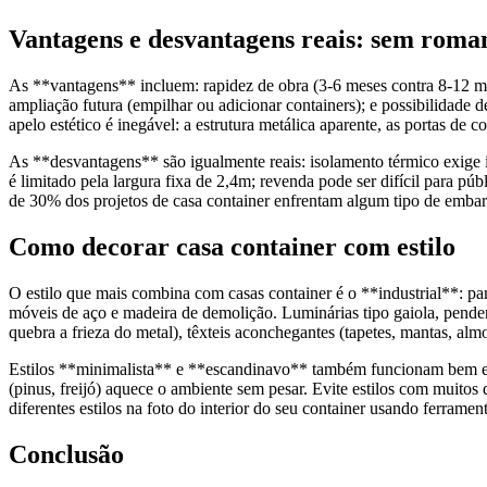
Vantagens e desvantagens reais: sem roma
As **vantagens** incluem: rapidez de obra (3-6 meses contra 8-12 meses
ampliação futura (empilhar ou adicionar containers); e possibilidade d
apelo estético é inegável: a estrutura metálica aparente, as portas de 
As **desvantagens** são igualmente reais: isolamento térmico exige in
é limitado pela largura fixa de 2,4m; revenda pode ser difícil para pú
de 30% dos projetos de casa container enfrentam algum tipo de embarg
Como decorar casa container com estilo
O estilo que mais combina com casas container é o **industrial**: pare
móveis de aço e madeira de demolição. Luminárias tipo gaiola, penden
quebra a frieza do metal), têxteis aconchegantes (tapetes, mantas, al
Estilos **minimalista** e **escandinavo** também funcionam bem em 
(pinus, freijó) aquece o ambiente sem pesar. Evite estilos com muitos 
diferentes estilos na foto do interior do seu container usando ferramen
Conclusão