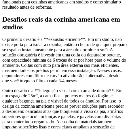
funcionais para cozinhas americanas em studios e como simular o
resultado antes de reformar.
Desafios reais da cozinha americana em
studios
O primeiro desafio é a **exaustão eficiente**. Em um studio, não
existe porta para isolar a cozinha, então o cheiro de qualquer preparo
se espalha instantaneamente para a área de dormir e o sofá. A
solução obrigatória é investir em uma coifa ou depurador potente,
com capacidade mínima de 6 trocas de ar por hora para o volume do
ambiente. Coifas com duto para área externa são mais eficientes,
mas nem todos os prédios permitem essa instalação. Nesses casos,
depuradores com filtro de carvão ativado são a alternativa, desde
que você troque o filtro a cada 3-4 meses.
Outro desafio é a **integração visual com a área de dormir**. Em
um espaço de 25m², a cama fica a poucos metros do fogão, e
qualquer bagunça na pia é visível de todos os ângulos. Por isso, o
design da cozinha americana precisa prever soluções para esconder
a desordem: bancadas altas que bloqueiam a visão da pia, armários
superiores que ocultam louças e panelas, e gavetas com divisórias
para manter tudo organizado. A escolha de materiais também
importa: superfícies lisas e cores claras ampliam a sensação de