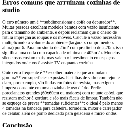
Erros comuns que arruinam cozinhas de
studio
O erro número um é **subdimensionar a coifa ou depurador**.
Muitas pessoas escolhem modelos baratos com vazão insuficiente
para o tamanho do ambiente, e depois reclamam que o cheiro de
fritura impregna as roupas e os móveis. Calcule a vazão necessária
multiplicando o volume do ambiente (largura x comprimento x
altura) por 6. Para um studio de 25m² com pé-direito de 2,70m, isso
significa uma coifa com capacidade mínima de 405m³/h. Modelos
silenciosos custam mais, mas valem o investimento em espaços
integrados onde você assiste TV enquanto cozinha.
Outro erro frequente é **escolher materiais que acumulam
gordura** em superfícies expostas. Pastilhas de vidro com rejunte
claro, por exemplo, são lindas em fotos de revista, mas exigem
limpeza constante em uma cozinha de uso diário. Prefira
porcelanatos grandes (60x60cm ou maiores) com rejunte epóxi, que
resistem melhor à gordura e são mais fáceis de limpar. Também não
se esqueça de prever **tomadas suficientes**: o ideal é pelo menos
4 tomadas na bancada para cafeteira, torradeira, mixer e carregador
de celular, além de ponto dedicado para geladeira e micro-ondas.
Conclusão