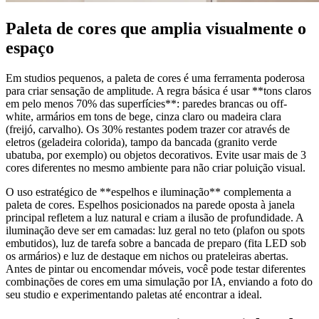
Paleta de cores que amplia visualmente o
espaço
Em studios pequenos, a paleta de cores é uma ferramenta poderosa
para criar sensação de amplitude. A regra básica é usar **tons claros
em pelo menos 70% das superfícies**: paredes brancas ou off-
white, armários em tons de bege, cinza claro ou madeira clara
(freijó, carvalho). Os 30% restantes podem trazer cor através de
eletros (geladeira colorida), tampo da bancada (granito verde
ubatuba, por exemplo) ou objetos decorativos. Evite usar mais de 3
cores diferentes no mesmo ambiente para não criar poluição visual.
O uso estratégico de **espelhos e iluminação** complementa a
paleta de cores. Espelhos posicionados na parede oposta à janela
principal refletem a luz natural e criam a ilusão de profundidade. A
iluminação deve ser em camadas: luz geral no teto (plafon ou spots
embutidos), luz de tarefa sobre a bancada de preparo (fita LED sob
os armários) e luz de destaque em nichos ou prateleiras abertas.
Antes de pintar ou encomendar móveis, você pode testar diferentes
combinações de cores em uma simulação por IA, enviando a foto do
seu studio e experimentando paletas até encontrar a ideal.