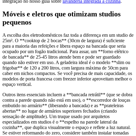
integração no nosso guia sobre
lavanderia integrada à cozinha
.
Móveis e eletros que otimizam studios
pequenos
A escolha dos eletrodomésticos faz toda a diferença em um studio de
25m². O **cooktop de 2 bocas** (30cm de largura) é suficiente
para a maioria das refeições e libera espaço na bancada que seria
ocupado por um fogão tradicional. Para assar, um **forno elétrico
de bancada** de 25-45 litros atende bem e pode ser guardado
quando não estiver em uso. A geladeira ideal é o modelo **slim ou
frigobar** de 120 a 200 litros, com largura máxima de 50cm para
caber em nichos compactos. Se você precisa de mais capacidade, os
modelos de porta francesa com freezer inferior aproveitam melhor o
espaço vertical.
Outros itens essenciais incluem a **bancada retrátil** (que se dobra
contra a parede quando não está em uso), o **escorredor de louças
embutido no armário** (liberando a bancada) e as **prateleiras
abertas** no lugar de armários superiores fechados (criando
sensação de amplitude). Um truque usado por arquitetos
especializados em studios é o **espelho na parede lateral da
cozinha**, que duplica visualmente o espaço e reflete a luz natural.
Se estiver reformando do zero, considere também instalar tomadas