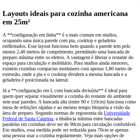
Layouts ideais para cozinha americana
em 25m²
A **configuração em linha** é a mais comum em studios,
ocupando uma única parede com pia, cooktop e geladeira
enfileirados. Esse layout funciona bem quando a parede tem pelo
menos 2,40 metros de comprimento, permitindo uma bancada de
preparo mínima entre os eletros. A vantagem é liberar o restante do
espaço para circulação e mobiliário. Para studios ainda menores,
existem cozinhas compactas modulares com apenas 1,80 metro de
extensão, onde a pia e o cooktop dividem a mesma bancada e a
geladeira é posicionada na lateral.
Já a **configuração em L com bancada divisória** é ideal para
quem quer separar visualmente a cozinha do restante do ambiente
sem usar paredes. A bancada alta (entre 90 e 110cm) funciona como
mesa de refeições rápidas e ao mesmo tempo bloqueia a visão da
área de preparo. Segundo normas de ergonomia da
Universidade
Federal de Santa Catarina
, a distância mínima entre bancadas
paralelas em cozinhas deve ser de 90cm para circulação confortável.
Em studios, essa medida pode ser reduzida para 70cm se apenas
uma pessoa usar a cozinha regularmente. Veja mais opções de