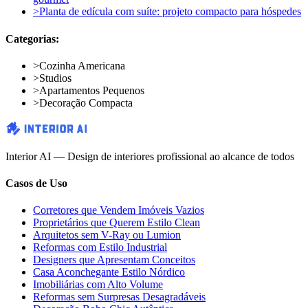
>
Planta de edícula com suíte: projeto compacto para hóspedes
Categorias:
>
Cozinha Americana
>
Studios
>
Apartamentos Pequenos
>
Decoração Compacta
Interior AI — Design de interiores profissional ao alcance de todos
Casos de Uso
Corretores que Vendem Imóveis Vazios
Proprietários que Querem Estilo Clean
Arquitetos sem V-Ray ou Lumion
Reformas com Estilo Industrial
Designers que Apresentam Conceitos
Casa Aconchegante Estilo Nórdico
Imobiliárias com Alto Volume
Reformas sem Surpresas Desagradáveis